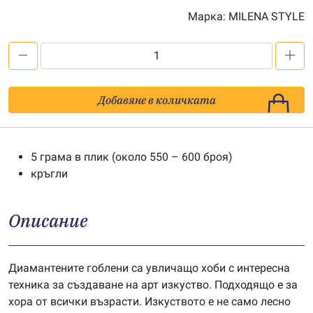
Марка:
MILENA STYLE
количество
за
Мъниста
Добавяне в количката
за
диамантен
гоблен
5 грама в плик (около 550 – 600 броя)
-
кръгли
цв.
498
Описание
Диамантените гоблени са увличащо хоби с интересна
техника за създаване на арт изкуство. Подходящо е за
хора от всички възрасти. Изкуството е не само лесно