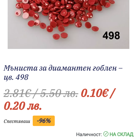
Мъниста за диамантен гоблен –
цв. 498
2.81
€
/ 5.50 лв.
0.10
€
/
0.20 лв.
-96%
Спестяваш
Наличност:
НА СКЛАД