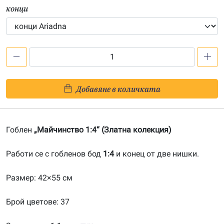
конци
количество
за
Майчинство
Добавяне в количката
1:4-
20200145
Гоблен
„Майчинство 1:4“ (Златна колекция)
Работи се с гобленов бод
1:4
и конец от две нишки.
Размер: 42×55 см
Брой цветове: 37