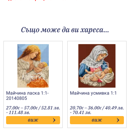
Също може да ви хареса…
Майчина ласка 1:1-
Майчина усмивка 1:1
20140805
Price
Price
27.00
–
57.00
/ 52.81 лв.
20.70
–
36.00
/ 40.49 лв.
€
€
€
€
range:
range:
- 111.48 лв.
- 70.41 лв.
27.00€
20.70€
виж
виж
through
through
57.00€
36.00€