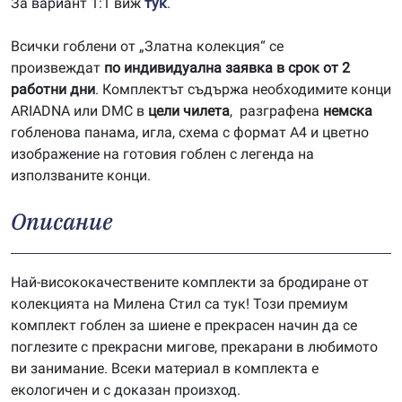
За вариант 1:1 виж
тук
.
Всички гоблени от „Златна колекция“ се
произвеждат
по индивидуална заявка в срок от 2
работни дни
. Комплектът съдържа необходимите конци
ARIADNA или DMC в
цели чилета
, разграфена
немска
гобленова панама, игла, схема с формат А4 и цветно
изображение на готовия гоблен с легенда на
използваните конци.
Описание
Най-висококачествените комплекти за бродиране от
колекцията на Милена Стил са тук! Този премиум
комплект гоблен за шиене е прекрасен начин да се
поглезите с прекрасни мигове, прекарани в любимото
ви занимание. Всеки материал в комплекта е
екологичен и с доказан произход.