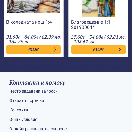
В коледната нощ 1:4
Благовещение 1:1-
201900044
Price
Price
31.90
–
84.00
/ 62.39 лв.
27.00
–
54.00
/ 52.81 лв.
€
€
€
€
range:
range:
- 164.29 лв.
- 105.61 лв.
31.90€
27.00€
виж
виж
through
through
84.00€
54.00€
Контакти и помощ
Често задавани въпроси
Отказ от поръчка
Контакти
Общи условия
Онлайн решаване на спорове