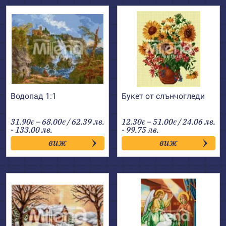
Водопад 1:1
Букет от слънчогледи
Price
Price
31.90
–
68.00
/ 62.39 лв.
12.30
–
51.00
/ 24.06 лв.
€
€
€
€
range:
range:
- 133.00 лв.
- 99.75 лв.
31.90€
12.30€
виж
виж
through
through
68.00€
51.00€