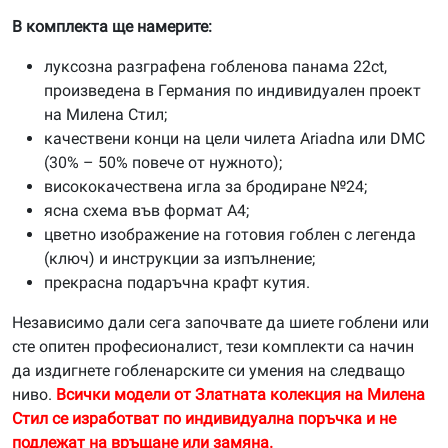
В комплекта ще намерите:
луксозна разграфена гобленова панама 22ct,
произведена в Германия по индивидуален проект
на Милена Стил;
качествени конци на цели чилета Ariadna или DMC
(30% – 50% повече от нужното);
висококачествена игла за бродиране №24;
ясна схема във формат А4;
цветно изображение на готовия гоблен с легенда
(ключ) и инструкции за изпълнение;
прекрасна подаръчна крафт кутия.
Независимо дали сега започвате да шиете гоблени или
сте опитен професионалист, тези комплекти са начин
да издигнете гобленарските си умения на следващо
ниво.
Всички модели от Златната колекция на Милена
Стил се изработват по индивидуална поръчка и не
подлежат на връщане или замяна.