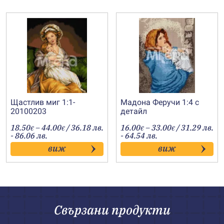
Щастлив миг 1:1-
Мадона Феручи 1:4 с
20100203
детайл
Price
Price
18.50
–
44.00
/ 36.18 лв.
16.00
–
33.00
/ 31.29 лв.
€
€
€
€
range:
range:
- 86.06 лв.
- 64.54 лв.
18.50€
16.00€
виж
виж
through
through
44.00€
33.00€
Свързани продукти