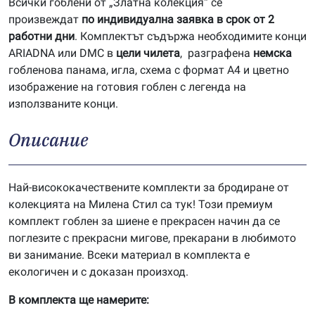
Всички гоблени от „Златна колекция“ се
произвеждат
по индивидуална заявка в срок от 2
работни дни
. Комплектът съдържа необходимите конци
ARIADNA или DMC в
цели чилета
, разграфена
немска
гобленова панама, игла, схема с формат А4 и цветно
изображение на готовия гоблен с легенда на
използваните конци.
Описание
Най-висококачествените комплекти за бродиране от
колекцията на Милена Стил са тук! Този премиум
комплект гоблен за шиене е прекрасен начин да се
поглезите с прекрасни мигове, прекарани в любимото
ви занимание. Всеки материал в комплекта е
екологичен и с доказан произход.
В комплекта ще намерите: