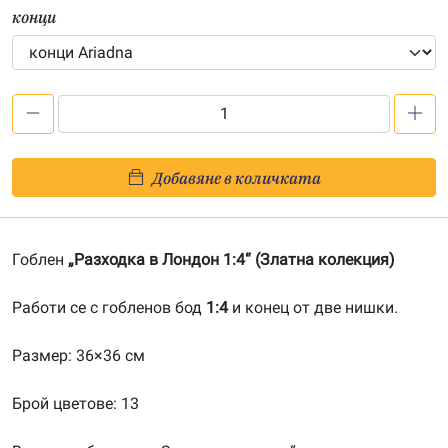
конци
количество
за
Разходка
Добавяне в количката
в
Лондон
1:4-
Гоблен
„Разходка в Лондон 1:4“ (Златна колекция)
20161206
Работи се с гобленов бод
1:4
и конец от две нишки.
Размер: 36×36 см
Брой цветове: 13