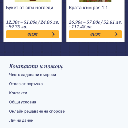
Букет от слънчогледи
Врата към рая 1:1
Price
Price
12.30
–
51.00
/ 24.06 лв.
26.90
–
57.00
/ 52.61 лв.
€
€
€
€
range:
range:
- 99.75 лв.
- 111.48 лв.
12.30€
26.90€
виж
виж
through
through
51.00€
57.00€
Контакти и помощ
Често задавани въпроси
Отказ от поръчка
Контакти
Общи условия
Онлайн решаване на спорове
Лични данни