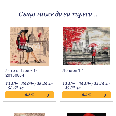
Също може да ви хареса…
Лято в Париж 1-
Лондон 1:1
20150804
Price
Price
13.50
–
30.00
/ 26.40 лв.
12.50
–
25.50
/ 24.45 лв.
€
€
€
€
range:
range:
- 58.67 лв.
- 49.87 лв.
13.50€
12.50€
виж
виж
through
through
30.00€
25.50€