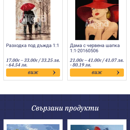
Разходка под дъжда 1:1
Дама с червена шапка
1:1-20160506
Price
Price
17.00
–
33.00
/ 33.25 лв.
21.00
–
41.00
/ 41.07 лв.
€
€
€
€
range:
range:
- 64.54 лв.
- 80.19 лв.
17.00€
21.00€
виж
виж
through
through
33.00€
41.00€
Свързани продукти