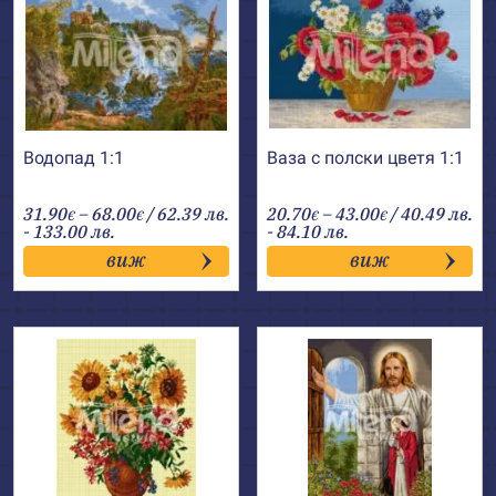
Водопад 1:1
Ваза с полски цветя 1:1
Price
Price
31.90
–
68.00
/ 62.39 лв.
20.70
–
43.00
/ 40.49 лв.
€
€
€
€
range:
range:
- 133.00 лв.
- 84.10 лв.
31.90€
20.70€
виж
виж
through
through
68.00€
43.00€