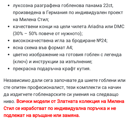
луксозна разграфена гобленова панама 22ct,
произведена в Германия по индивидуален проект
на Милена Стил;
качествени конци на цели чилета Ariadna или DMC
(30% – 50% повече от нужното);
висококачествена игла за бродиране №24;
ясна схема във формат А4;
цветно изображение на готовия гоблен с легенда
(ключ) и инструкции за изпълнение;
прекрасна подаръчна крафт кутия.
Независимо дали сега започвате да шиете гоблени или
сте опитен професионалист, тези комплекти са начин
да издигнете гобленарските си умения на следващо
ниво.
Всички модели от Златната колекция на Милена
Стил се изработват по индивидуална поръчка и не
подлежат на връщане или замяна.