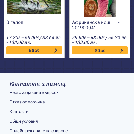
В галоп
Африканска нощ 1:1-
201900041
Price
Price
17.20
–
68.00
/ 33.64 лв.
29.00
–
68.00
/ 56.72 лв.
€
€
€
€
range:
range:
- 133.00 лв.
- 133.00 лв.
17.20€
29.00€
виж
виж
through
through
68.00€
68.00€
Контакти и помощ
Често задавани въпроси
Отказ от поръчка
Контакти
Общи условия
Онлайн решаване на спорове