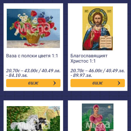
Ваза с полски цветя 1:1
Благославящият
Христос 1:1
Price
Price
20.70
–
43.00
/ 40.49 лв.
20.70
–
46.00
/ 40.49 лв.
€
€
€
€
range:
range:
- 84.10 лв.
- 89.97 лв.
20.70€
20.70€
виж
виж
through
through
43.00€
46.00€