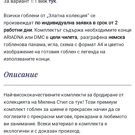
За вариант 1:1 виж
тук
.
Всички гоблени от „Златна колекция“ се
произвеждат
по индивидуална заявка в срок от 2
работни дни
. Комплектът съдържа необходимите конци
ARIADNA или DMC в
цели чилета
, разграфена
немска
гобленова панама, игла, схема с формат А4 и цветно
изображение на готовия гоблен с легенда на
използваните конци.
Описание
Най-висококачествените комплекти за бродиране от
колекцията на Милена Стил са тук! Този премиум
комплект гоблен за шиене е прекрасен начин да се
поглезите с прекрасни мигове, прекарани в любимото
ви занимание. Всеки материал в комплекта е
екологичен и с доказан произход.