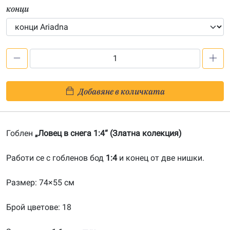
конци
количество
за
Ловец
Добавяне в количката
в
снега
1:4-
Гоблен
„Ловец в снега 1:4“ (Златна колекция)
20181243
Работи се с гобленов бод
1:4
и конец от две нишки.
Размер: 74×55 см
Брой цветове: 18