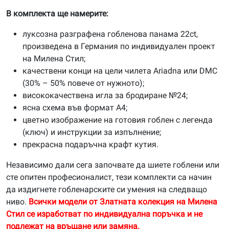
В комплекта ще намерите:
луксозна разграфена гобленова панама 22ct,
произведена в Германия по индивидуален проект
на Милена Стил;
качествени конци на цели чилета Ariadna или DMC
(30% – 50% повече от нужното);
висококачествена игла за бродиране №24;
ясна схема във формат А4;
цветно изображение на готовия гоблен с легенда
(ключ) и инструкции за изпълнение;
прекрасна подаръчна крафт кутия.
Независимо дали сега започвате да шиете гоблени или
сте опитен професионалист, тези комплекти са начин
да издигнете гобленарските си умения на следващо
ниво.
Всички модели от Златната колекция на Милена
Стил се изработват по индивидуална поръчка и не
подлежат на връщане или замяна.