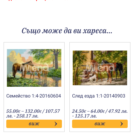
Също може да ви хареса…
Семейство 1:4-20160604
След езда 1:1-20140903
Price
Price
55.00
–
132.00
/ 107.57
24.50
–
64.00
/ 47.92 лв.
€
€
€
€
range:
range:
лв. - 258.17 лв.
- 125.17 лв.
55.00€
24.50€
виж
виж
through
through
132.00€
64.00€