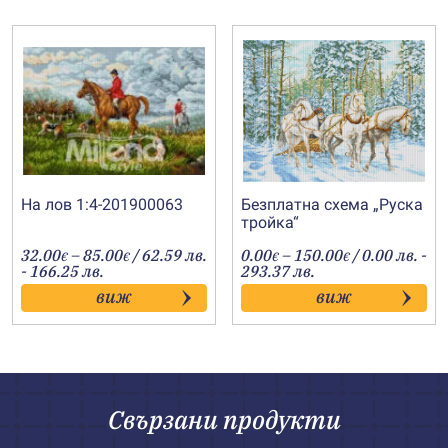
На лов 1:4-201900063
Безплатна схема „Руска
тройка“
Price
Price
32.00
–
85.00
/ 62.59 лв.
0.00
–
150.00
/ 0.00 лв. -
€
€
€
€
range:
range:
- 166.25 лв.
293.37 лв.
32.00€
0.00€
виж
виж
through
through
85.00€
150.00€
Свързани продукти