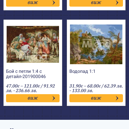
виж
виж
through
through
51.00€
51.50€
Бой с петли 1:4 с
Водопад 1:1
детайл-201900046
Price
Price
47.00
–
121.00
/ 91.92
31.90
–
68.00
/ 62.39 лв.
€
€
€
€
range:
range:
лв. - 236.66 лв.
- 133.00 лв.
47.00€
31.90€
виж
виж
through
through
121.00€
68.00€