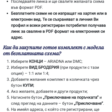
Последвайте линка и ще свалите желаната схема
във формат PDF.
Безплатните схеми не се изпращат на хартия или в
електронен вид. Те се съхраняват в личния Ви
профил и всеки регистриран потребител получава
линк за сваляне в PDF формат на електронния си
адрес.
Как да закупите готов комплект с модела
от безплатната схема?
Изберете
КОНЦИ
– ARIADNA или DMC;
Изберете
ВИД БРОДЕРИЯ
(при продукти с тази
опция) – 1:1 или 1:4;
Добавете желания комплект в количката чрез
бутон
КУПИ
;
Ако желаете, добавете и други продукти;
Натиснете бутон
„Приключване на поръчката“
и
след преглед на данните – бутон
„Приключване“
.
На имейл адреса, с който сте регистрирани, ще