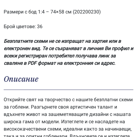
Размери с бод 1:4 – 74×58 см (202200230)
Брой цветове: 36
Безплатните схеми не се изпращат на хартия или в
електронен вид. Те се съхраняват в личния Ви профил и
всеки регистриран потребител получава линк за
сваляне в PDF формат на електронния си адрес.
Описание
Открийте свят на творчество с нашите безплатни схеми
за гоблени. Разгърнете своя артистичен талант и
вдъхнете живот на зашеметяващите дизайни с нашата
широка гама от модели. Изтеглете и се насладете на
висококачествени схеми, идеални както за начинаещи,
така и за опитни гобленари. Вдъхновете се и изтеглете