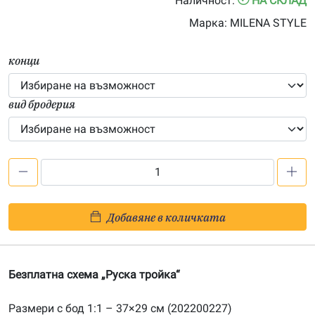
Наличност:
НА СКЛАД
through
Марка:
MILENA STYLE
150.00€
конци
вид бродерия
количество
за
Безплатна
Добавяне в количката
схема
„Руска
тройка“
Безплатна схема „Руска тройка“
Размери с бод 1:1 – 37×29 см (202200227)