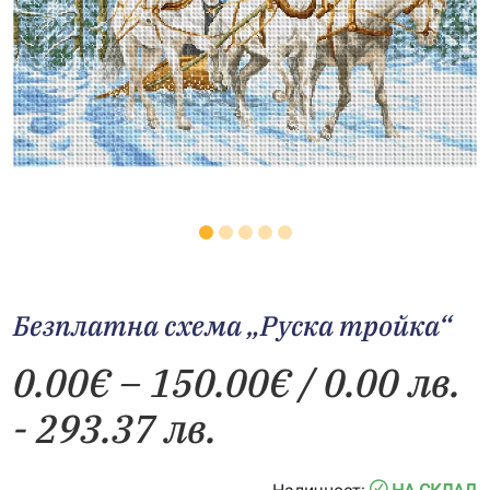
Безплатна схема „Руска тройка“
Price
0.00
€
–
150.00
€
/ 0.00 лв.
range:
- 293.37 лв.
0.00€