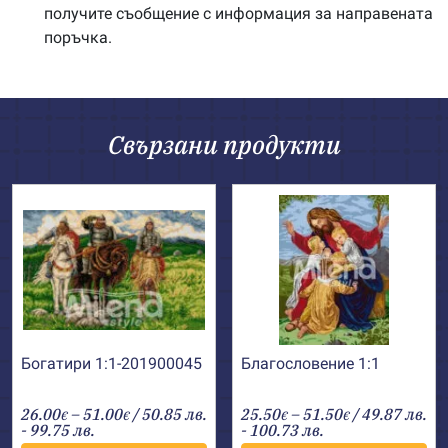
получите съобщение с информация за направената
поръчка.
Свързани продукти
Богатири 1:1-201900045
Благословение 1:1
Price
Price
26.00
–
51.00
/ 50.85 лв.
25.50
–
51.50
/ 49.87 лв.
€
€
€
€
range:
range:
- 99.75 лв.
- 100.73 лв.
26.00€
25.50€