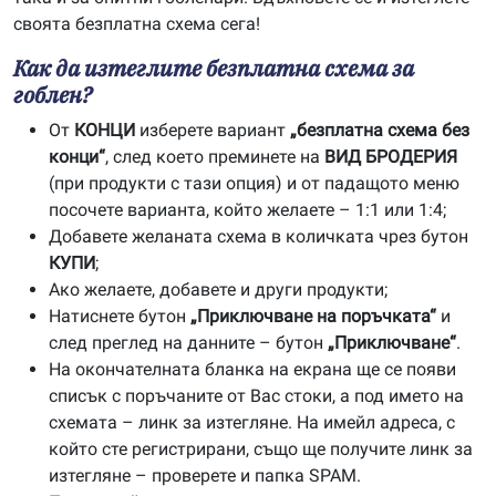
своята безплатна схема сега!
Как да изтеглите безплатна схема за
гоблен?
От
КОНЦИ
изберете вариант
„безплатна схема без
конци“
, след което преминете на
ВИД БРОДЕРИЯ
(при продукти с тази опция) и от падащото меню
посочете варианта, който желаете – 1:1 или 1:4;
Добавете желаната схема в количката чрез бутон
КУПИ
;
Ако желаете, добавете и други продукти;
Натиснете бутон
„Приключване на поръчката“
и
след преглед на данните – бутон
„Приключване“
.
На окончателната бланка на екрана ще се появи
списък с поръчаните от Вас стоки, а под името на
схемата – линк за изтегляне. На имейл адреса, с
който сте регистрирани, също ще получите линк за
изтегляне – проверете и папка SPAM.