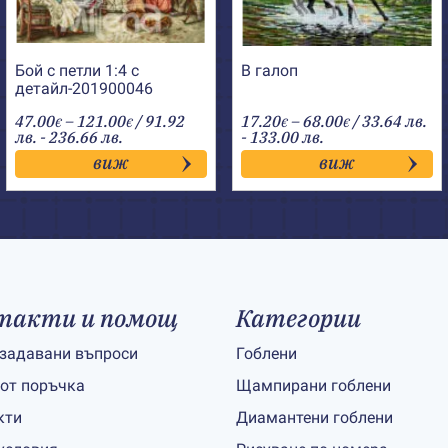
Бой с петли 1:4 с
В галоп
детайл-201900046
Price
Price
47.00
–
121.00
/ 91.92
17.20
–
68.00
/ 33.64 лв.
€
€
€
€
range:
range:
лв. - 236.66 лв.
- 133.00 лв.
47.00€
17.20€
виж
виж
through
through
121.00€
68.00€
такти и помощ
Категории
 задавани въпроси
Гоблени
 от поръчка
Щампирани гоблени
кти
Диамантени гоблени