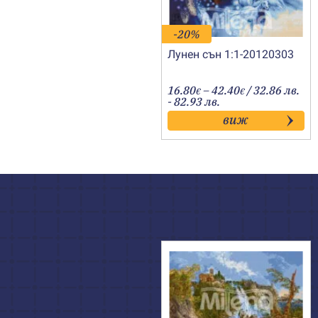
-20%
Лунен сън 1:1-20120303
Price
16.80
–
42.40
/ 32.86 лв.
€
€
range:
- 82.93 лв.
16.80€
виж
through
42.40€