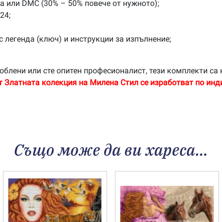
na или DMC (30% – 50% повече от нужното);
24;
с легенда (ключ) и инструкции за изпълнение;
облени или сте опитен професионалист, тези комплекти са 
т Златната колекция на Милена Стил се изработват по инд
Също може да ви хареса…