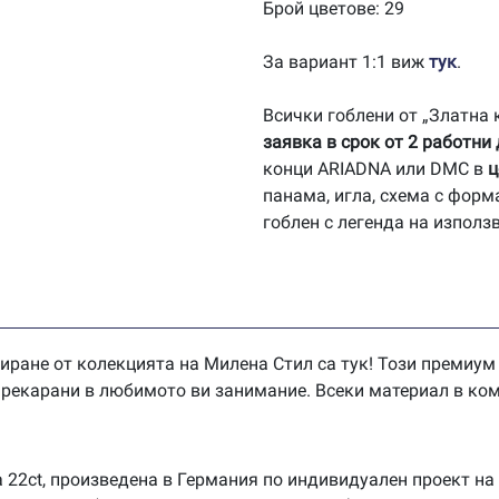
Брой цветове: 29
За вариант 1:1 виж
тук
.
Всички гоблени от „Златна
заявка в срок от 2 работни
конци ARIADNA или DMC в
ц
панама, игла, схема с форм
гоблен с легенда на използ
иране от колекцията на Милена Стил са тук! Този премиум
 прекарани в любимото ви занимание. Всеки материал в ком
 22ct, произведена в Германия по индивидуален проект на