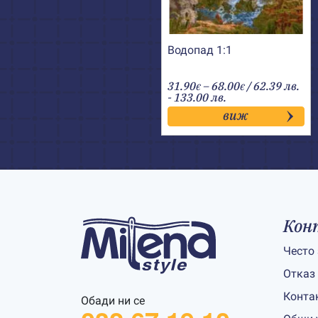
Водопад 1:1
Price
31.90
–
68.00
/ 62.39 лв.
€
€
range:
- 133.00 лв.
31.90€
виж
through
68.00€
Кон
Често
Отказ
Конта
Обади ни се