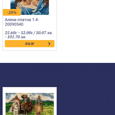
-20%
Алени платна 1:4-
20090540
Price
25.60
–
52.00
/ 50.07 лв.
€
€
range:
- 101.70 лв.
25.60€
виж
through
52.00€