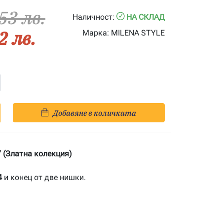
53 лв.
Наличност:
НА СКЛАД
2 лв.
Марка:
MILENA STYLE
Добавяне в количката
“ (Златна колекция)
4
и конец от две нишки.