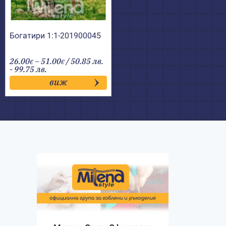
Богатири 1:1-201900045
Price
26.00
–
51.00
/ 50.85 лв.
€
€
range:
- 99.75 лв.
26.00€
виж
through
51.00€