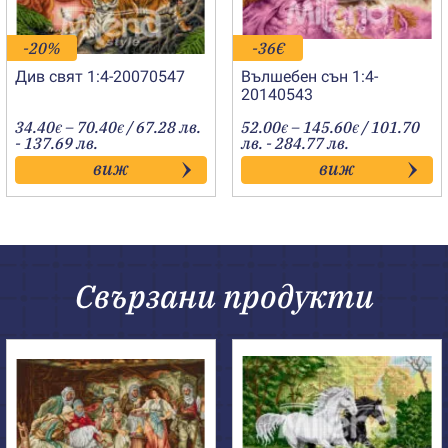
-20%
-36€
Див свят 1:4-20070547
Вълшебен сън 1:4-
20140543
Price
Price
34.40
–
70.40
/ 67.28 лв.
52.00
–
145.60
/ 101.70
€
€
€
€
range:
range:
- 137.69 лв.
лв. - 284.77 лв.
34.40€
52.00€
виж
виж
through
through
70.40€
145.60€
Свързани продукти