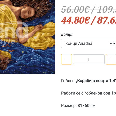
56.00
€
/ 109.
44.80
€
/ 87.6
конци
количество
за
Кораби
в
Гоблен
„Кораби в нощта 1:4
нощта
1:4-
Работи се с гобленов бод
1:
20190644
Размер: 81×60 см