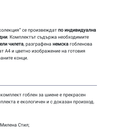
 колекция“ се произвеждат
по индивидуална
 дни
. Комплектът съдържа необходимите
ели чилета
, разграфена
немска
гобленова
ат А4 и цветно изображение на готовия
ваните конци.
 комплект гоблен за шиене е прекрасен
плекта е екологичен и с доказан произход.
 Милена Стил;