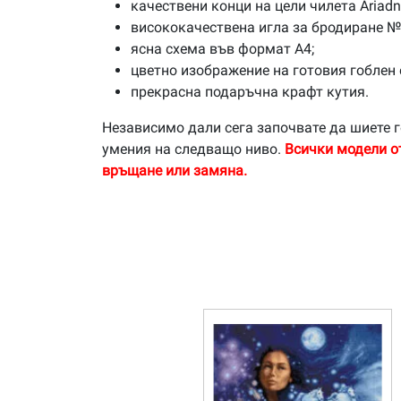
качествени конци на цели чилета Ariad
висококачествена игла за бродиране №
ясна схема във формат А4;
цветно изображение на готовия гоблен 
прекрасна подаръчна крафт кутия.
Независимо дали сега започвате да шиете г
умения на следващо ниво.
Всички модели о
връщане или замяна.