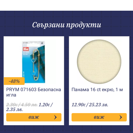
Свързани продукти
-48%
PRYM 071603 Безопаснa
Панама 16 ct екрю, 1 м
иглa
2.30
/ 4.50 лв.
1.20
/
12.90
/ 25.23 лв.
€
€
€
2.35 лв.
виж
виж