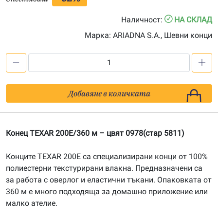
Наличност:
НА СКЛАД
Марка:
ARIADNA S.A., Шевни конци
количество
за
Конец
Добавяне в количката
TEXAR
200
E/360м,
Конец TEXAR 200E/360 м – цвят 0978(стар 5811)
цвят
0978
Конците TEXAR 200E са специализирани конци от 100%
полиестерни текстурирани влакна. Предназначени са
за работа с оверлог и еластични тъкани. Опаковката от
360 м е много подходяща за домашно приложение или
малко ателие.