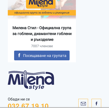
Милена Стил - Официална група
за гоблени, диамантени гоблени
и ръкоделие
7007 членове
Посещаване на групата
Обади ни се
032 67 19 10