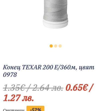
Конец TEXAR 200 E/360м, цвят
0978
1.35
€
/ 2.64 лв.
0.65
€
/
1.27 лв.
-52%
Спестяваш