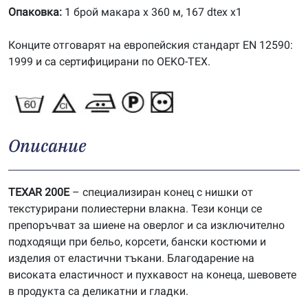
Опаковка:
1 брой макара х 360 м, 167 dtex x1
Конците отговарят на европейския стандарт EN 12590:
1999 и са сертифицирани по OEKO-TEX.
Описание
TEXAR 200E
– специализиран конец с нишки от
текстурирани полиестерни влакна. Тези конци се
препоръчват за шиене на оверлог и са изключително
подходящи при бельо, корсети, бански костюми и
изделия от еластични тъкани. Благодарение на
високата еластичност и пухкавост на конеца, шевовете
в продукта са деликатни и гладки.