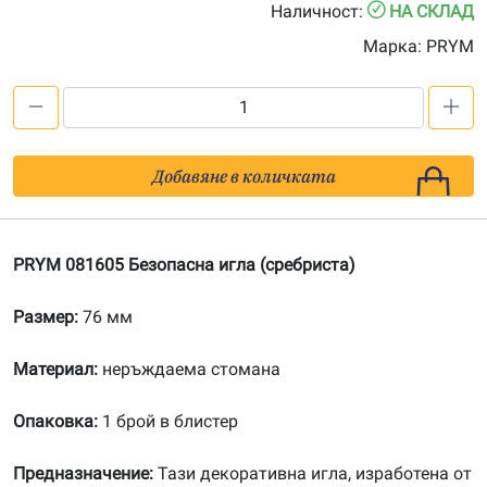
Наличност:
НА СКЛАД
Марка:
PRYM
количество
за
PRYM
Добавяне в количката
081605
Безопасна
игла
PRYM 081605 Безопаснa иглa (сребриста)
Размер:
76 мм
Материал:
неръждаема стомана
Опаковка:
1 брой в блистер
Предназначение:
Тази декоративна игла, изработена от