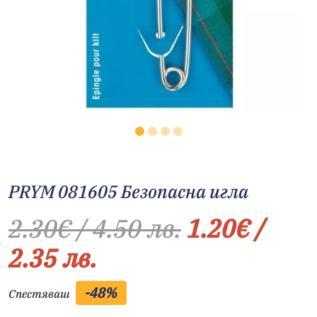
PRYM 081605 Безопасна игла
2.30
€
/ 4.50 лв.
1.20
€
/
2.35 лв.
-48%
Спестяваш