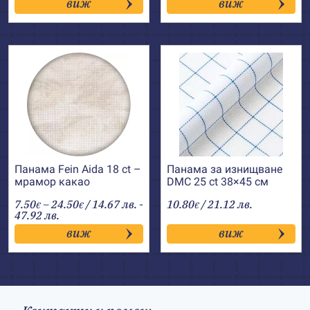
виж
виж
Панама Fein Aida 18 ct –
Панама за изнищване
мрамор какао
DMC 25 ct 38×45 см
Price
7.50
–
24.50
/ 14.67 лв. -
10.80
/ 21.12 лв.
€
€
€
range:
47.92 лв.
7.50€
виж
виж
through
24.50€