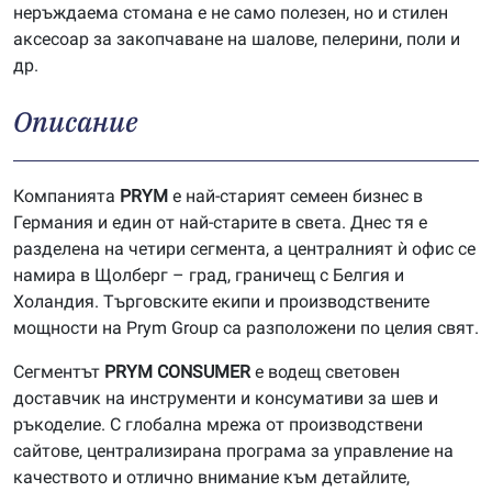
неръждаема стомана е не само полезен, но и стилен
аксесоар за закопчаване на шалове, пелерини, поли и
др.
Описание
Компанията
P
RYM
е най-старият семеен бизнес в
Германия и един от най-старите в света. Днес тя е
разделена на четири сегмента, а централният ѝ офис се
намира в Щолберг – град, граничещ с Белгия и
Холандия. Търговските екипи и производствените
мощности на Prym Group са разположени по целия свят.
Сегментът
PRYM
CONSUMER
е водещ световен
доставчик на инструменти и консумативи за шев и
ръкоделие. С глобална мрежа от производствени
сайтове, централизирана програма за управление на
качеството и отлично внимание към детайлите,