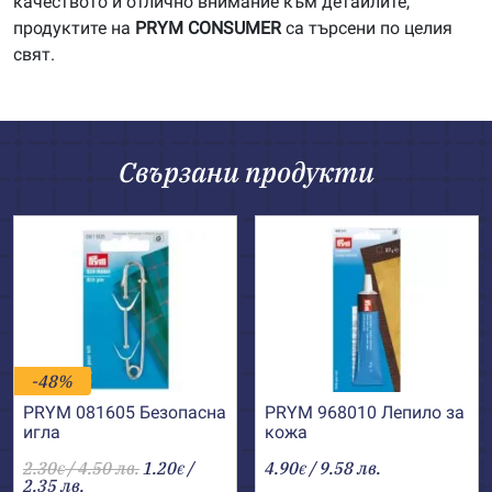
качеството и отлично внимание към детайлите,
продуктите на
PRYM
CONSUMER
са търсени по целия
свят.
Свързани продукти
-48%
PRYM 081605 Безопасна
PRYM 968010 Лепило за
игла
кожа
2.30
/ 4.50 лв.
1.20
/
4.90
/ 9.58 лв.
€
€
€
2.35 лв.