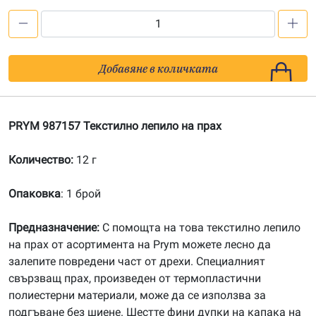
количество
за
PRYM
Добавяне в количката
987157
Текстилно
лепило
PRYM 987157 Текстилно лепило на прах
на
прах
Количество:
12 г
Опаковка
: 1 брой
Предназначение:
С помощта на това текстилно лепило
на прах от асортимента на Prym можете лесно да
залепите повредени част от дрехи. Специалният
свързващ прах, произведен от термопластични
полиестерни материали, може да се използва за
подгъване без шиене. Шестте фини дупки на капака на