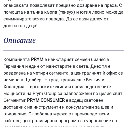
опаковката позволяват прецизно дозиране на праха. С
помощта на тънка кърпа (тензух) и ютия лесно може да
елиминирате всяка повреда. Да се пази далеч от
достъп на деца!
Описание
Компанията
P
RYM
е най-старият семеен бизнес в
Германия и един от най-старите в света. Днес тя е
разделена на четири сегмента, а централният ѝ офис се
намира в Щолберг – град, граничещ с Белгия и
Холандия. Търговските екипи и производствените
мощности на Prym Group са разположени по целия свят.
Сегментът
PRYM
CONSUMER
е водещ световен
доставчик на инструменти и консумативи за шев и
ръкоделие. С глобална мрежа от производствени
сайтове, централизирана програма за управление на