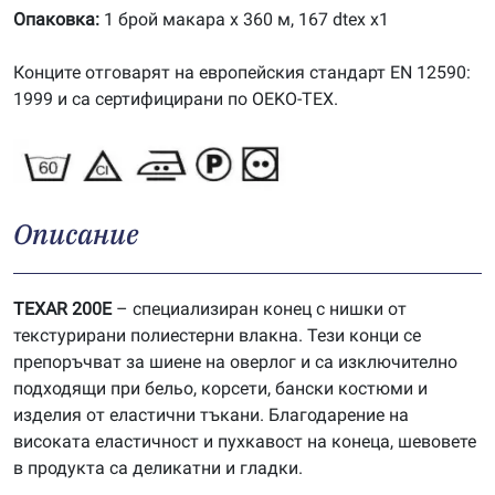
Опаковка:
1 брой макара х 360 м, 167 dtex x1
Конците отговарят на европейския стандарт EN 12590:
1999 и са сертифицирани по OEKO-TEX.
Описание
TEXAR 200E
– специализиран конец с нишки от
текстурирани полиестерни влакна. Тези конци се
препоръчват за шиене на оверлог и са изключително
подходящи при бельо, корсети, бански костюми и
изделия от еластични тъкани. Благодарение на
високата еластичност и пухкавост на конеца, шевовете
в продукта са деликатни и гладки.