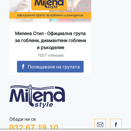
Милена Стил - Официална група
за гоблени, диамантени гоблени
и ръкоделие
7007 членове
Посещаване на групата
Обади ни се
032 67 19 10