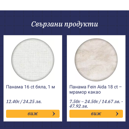
Свързани продукти
Панама 16 ct бяла, 1 м
Панама Fein Aida 18 ct –
мрамор какао
Price
12.40
/ 24.25 лв.
7.50
–
24.50
/ 14.67 лв. -
€
€
€
range:
47.92 лв.
7.50€
виж
виж
through
24.50€