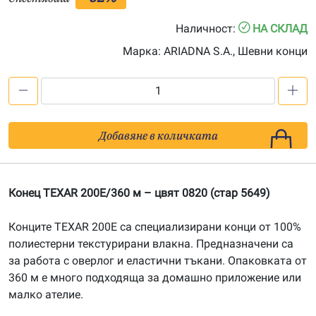
Наличност:
НА СКЛАД
Марка:
ARIADNA S.A., Шевни конци
количество
за
Конец
Добавяне в количката
TEXAR
200
E/360м,
Конец TEXAR 200E/360 м – цвят 0820 (стар 5649)
цвят
0820
Конците TEXAR 200E са специализирани конци от 100%
полиестерни текстурирани влакна. Предназначени са
за работа с оверлог и еластични тъкани. Опаковката от
360 м е много подходяща за домашно приложение или
малко ателие.