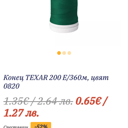
Конец TEXAR 200 E/360м, цвят
0820
1.35
€
/ 2.64 лв.
0.65
€
/
1.27 лв.
-52%
Спестяваш