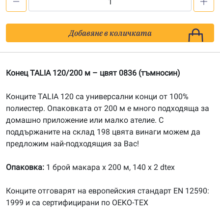
количество
за
Конец
Добавяне в количката
TALIA
120/200
м
Конец TALIA 120/200 м – цвят 0836 (тъмносин)
-
цвят
Конците TALIA 120 са универсални конци от 100%
0836
полиестер. Опаковката от 200 м е много подходяща за
домашно приложение или малко ателие. С
поддържаните на склад 198 цвята винаги можем да
предложим най-подходящия за Вас!
Опаковка:
1 брой макара х 200 м, 140 x 2 dtex
Конците отговарят на европейския стандарт EN 12590:
1999 и са сертифицирани по OEKO-TEX