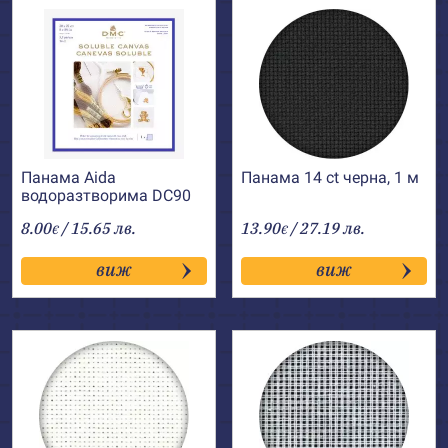
Панама Aida
Панама 14 ct черна, 1 м
водоразтворима DC90
DMC
8.00
/ 15.65 лв.
13.90
/ 27.19 лв.
€
€
виж
виж