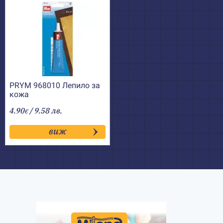
PRYM 968010 Лепило за
кожа
4.90
/ 9.58 лв.
€
виж