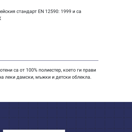
ейския стандарт EN 12590: 1999 и са
X
ени са от 100% полиестер, което ги прави
на леки дамски, мъжки и детски облекла.