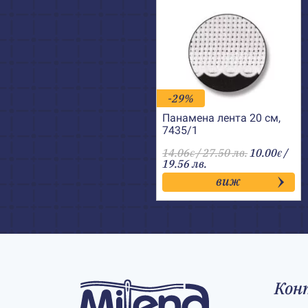
-29%
Панамена лента 20 см,
7435/1
14.06
/ 27.50 лв.
10.00
/
€
€
19.56 лв.
виж
Кон