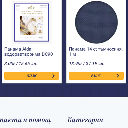
Панама Aida
Панама 14 ct тъмносиня,
водоразтворима DC90
1 м
DMC
8.00
/ 15.65 лв.
13.90
/ 27.19 лв.
€
€
виж
виж
такти и помощ
Категории