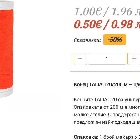
1.00
€
/ 1.96 
0.50
€
/ 0.98 
-50%
Спестяваш
количество
за
Конец
TALIA
Конец TALIA 120/200 м – цв
120/200
м
Конците TALIA 120 са униве
-
Опаковката от 200 м е мно
цвят
малко ателие. С поддържан
0184
предложим най-подходящия 
Опаковка:
1 брой макара х 2