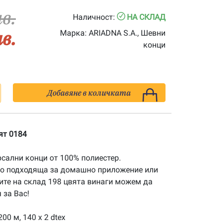
лв.
Наличност:
НА СКЛАД
лв.
Марка:
ARIADNA S.A., Шевни
конци
Добавяне в количката
ят 0184
рсални конци от 100% полиестер.
го подходяща за домашно приложение или
ите на склад 198 цвята винаги можем да
за Вас!
00 м, 140 x 2 dtex