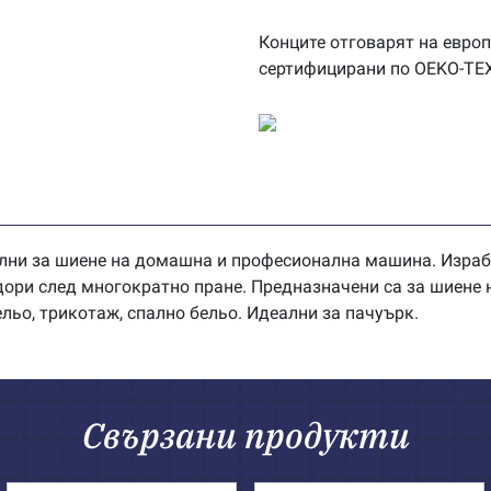
Конците отговарят на европ
сертифицирани по OEKO-TE
лни за шиене на домашна и професионална машина. Изработ
 дори след многократно пране. Предназначени са за шиене 
ельо, трикотаж, спално бельо. Идеални за пачуърк.
Свързани продукти