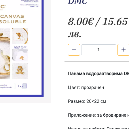
DMC
8.00
€
/ 15.65
лв.
количество
за
Панама
Aida
Панама водоразтворима DM
водоразтворима
DC90
Цвят: прозрачен
DMC
Размер: 20×22 см
Приложение: за бродиране н
Начин на работа: Отрежете