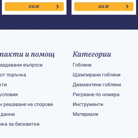
виж
виж
такти и помощ
Категории
 задавани въпроси
Гоблени
 от поръчка
Щампирани гоблени
кти
Диамантени гоблени
условия
Рисуване по номера
н решаване на спорове
Инструменти
 данни
Материали
ика за бисквитки