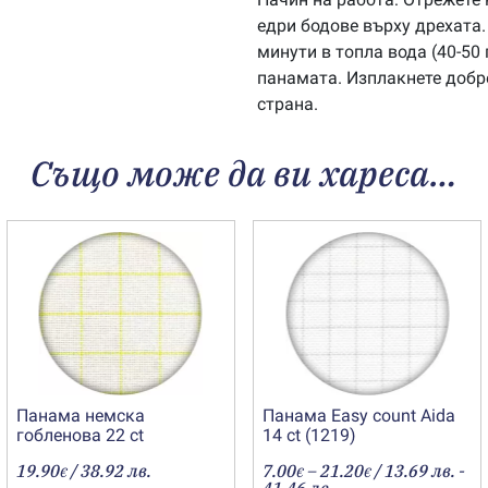
едри бодове върху дрехата.
минути в топла вода (40-50
панамата. Изплакнете добре
страна.
Също може да ви хареса…
Панама немска
Панама Easy count Aida
гобленова 22 ct
14 ct (1219)
Price
19.90
/ 38.92 лв.
7.00
–
21.20
/ 13.69 лв. -
€
€
€
range: