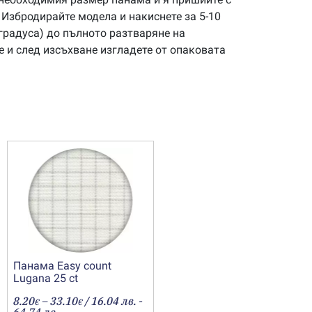
 Избродирайте модела и накиснете за 5-10
 градуса) до пълното разтваряне на
 и след изсъхване изгладете от опаковата
Панама Easy count
Lugana 25 ct
Price
8.20
–
33.10
/ 16.04 лв. -
€
€
range: