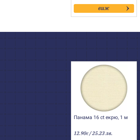
виж
Панама 16 ct екрю, 1 м
12.90
/ 25.23 лв.
€