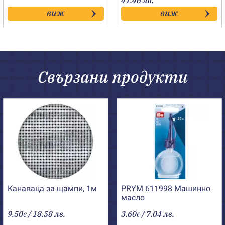
41.46 лв.
7.00€
виж
виж
through
21.20€
Свързани продукти
Канаваца за щампи, 1м
PRYM 611998 Машинно
масло
9.50
/ 18.58 лв.
3.60
/ 7.04 лв.
€
€