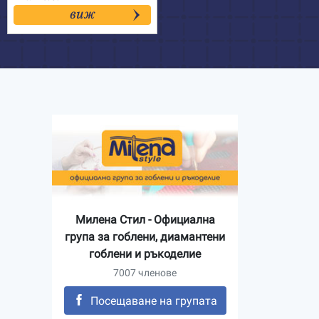
7.50€
виж
through
24.50€
Милена Стил - Официална
група за гоблени, диамантени
гоблени и ръкоделие
7007 членове
Посещаване на групата