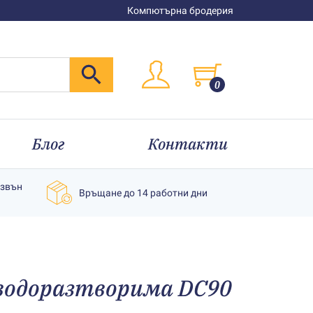
Компютърна бродерия
0
Блог
Контакти
извън
Връщане до 14 работни дни
водоразтворима DC90