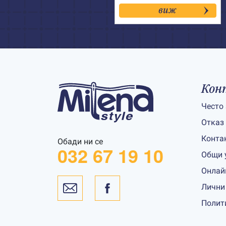
виж
Кон
Често
Отказ
Конта
Обади ни се
032 67 19 10
Общи 
Онлай
Лични
Полит