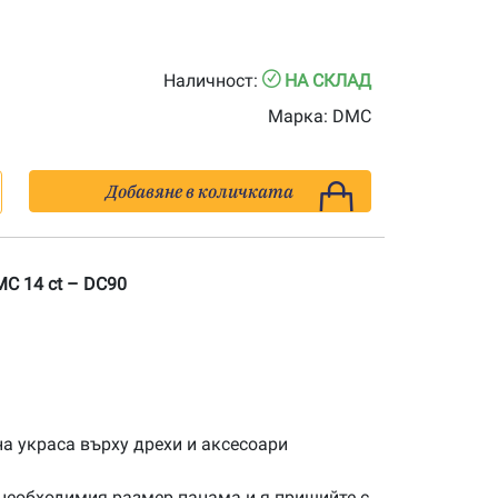
Наличност:
НА СКЛАД
Марка:
DMC
Добавяне в количката
C 14 ct – DC90
а украса върху дрехи и аксесоари
 необходимия размер панама и я пришийте с