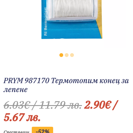
PRYM 987170 Термотопим конец за
лепене
6.03
€
/ 11.79 лв.
2.90
€
/
5.67 лв.
-52%
Спестяваш