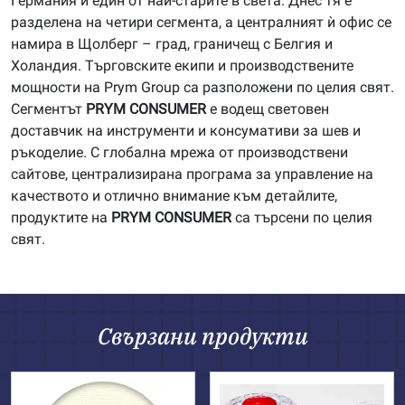
Германия и един от най-старите в света. Днес тя е
разделена на четири сегмента, а централният ѝ офис се
намира в Щолберг – град, граничещ с Белгия и
Холандия. Търговските екипи и производствените
мощности на Prym Group са разположени по целия свят.
Сегментът
PRYM
CONSUMER
е водещ световен
доставчик на инструменти и консумативи за шев и
ръкоделие. С глобална мрежа от производствени
сайтове, централизирана програма за управление на
качеството и отлично внимание към детайлите,
продуктите на
PRYM
CONSUMER
са търсени по целия
свят.
Свързани продукти