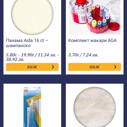
Панама Aida 16 ct –
Комплект макари AGA
шампанско
Price
5.80
–
19.90
/ 11.34 лв. -
3.70
/ 7.24 лв.
€
€
€
range:
38.92 лв.
5.80€
виж
виж
through
19.90€