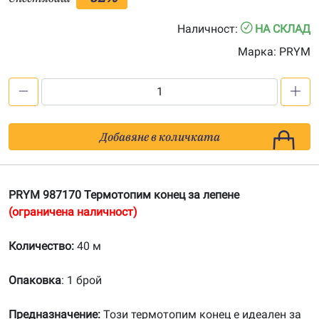
Наличност:
НА СКЛАД
Марка:
PRYM
количество
за
PRYM
Добавяне в количката
987170
Термотопим
конец
PRYM 987170 Термотопим конец за лепене
за
(ограничена наличност)
лепене
Количество:
40 м
Опаковка
: 1 брой
Предназначение:
Този термотопим конец е идеален за