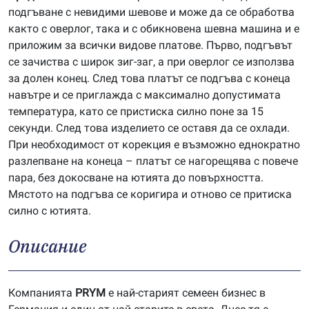
подгъване с невидими шевове и може да се обработва
както с оверлог, така и с обикновена шевна машина и е
приложим за всички видове платове. Първо, подгъвът
се зачиства с широк зиг-заг, а при оверлог се използва
за долен конец. След това платът се подгъва с конеца
навътре и се приглажда с максимално допустимата
температура, като се пристиска силно поне за 15
секунди. След това изделието се оставя да се охлади.
При необходимост от корекция е възможно еднократно
разлепване на конеца – платът се нагорещява с повече
пара, без докосване на ютията до повърхността.
Мястото на подгъва се коригира и отново се притиска
силно с ютията.
Описание
Компанията
P
RYM
е най-старият семеен бизнес в