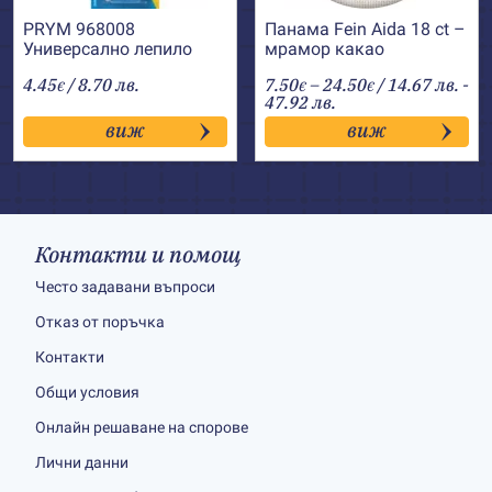
PRYM 968008
Панама Fein Aida 18 ct –
Универсално лепило
мрамор какао
Textil+
Price
4.45
/ 8.70 лв.
7.50
–
24.50
/ 14.67 лв. -
€
€
€
range:
47.92 лв.
7.50€
виж
виж
through
24.50€
Контакти и помощ
Често задавани въпроси
Отказ от поръчка
Контакти
Общи условия
Онлайн решаване на спорове
Лични данни