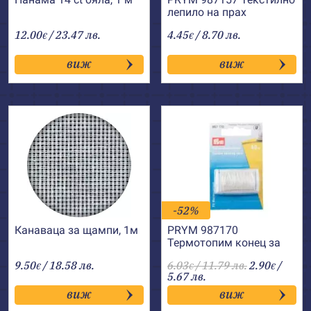
лепило на прах
12.00
/ 23.47 лв.
4.45
/ 8.70 лв.
€
€
виж
виж
-52%
Канаваца за щампи, 1м
PRYM 987170
Термотопим конец за
лепене
9.50
/ 18.58 лв.
6.03
/ 11.79 лв.
2.90
/
€
€
€
5.67 лв.
виж
виж