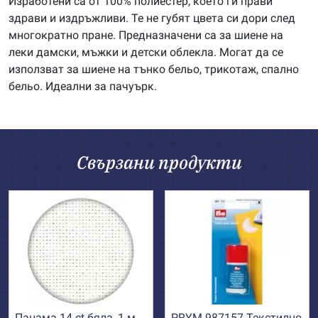
Изработени са от 100% полиестер, което ги прави
здрави и издръжливи. Те не губят цвета си дори след
многократно пране. Предназначени са за шиене на
леки дамски, мъжки и детски облекла. Могат да се
използват за шиене на тънко бельо, трикотаж, спално
бельо. Идеални за пачуърк.
Свързани продукти
Панама 14 ct бяла, 1 м
PRYM 987157 Текстилно