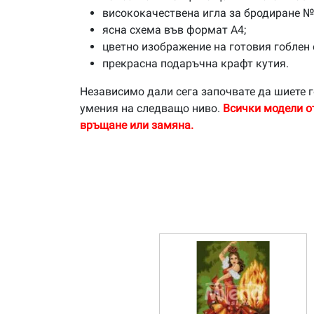
висококачествена игла за бродиране №
ясна схема във формат А4;
цветно изображение на готовия гоблен 
прекрасна подаръчна крафт кутия.
Независимо дали сега започвате да шиете г
умения на следващо ниво.
Всички модели о
връщане или замяна.