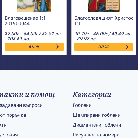
Благовещение 1:1-
Благославящият Христос
201900044
1:1
Price
Price
27.00
–
54.00
/ 52.81 лв.
20.70
–
46.00
/ 40.49 лв.
€
€
€
€
range:
range:
- 105.61 лв.
- 89.97 лв.
27.00€
20.70€
виж
виж
through
through
54.00€
46.00€
такти и помощ
Категории
 задавани въпроси
Гоблени
 от поръчка
Щампирани гоблени
кти
Диамантени гоблени
условия
Рисуване по номера