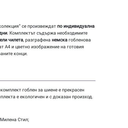
 колекция“ се произвеждат
по индивидуална
 дни
. Комплектът съдържа необходимите
ели чилета
, разграфена
немска
гобленова
ат А4 и цветно изображение на готовия
ваните конци.
 комплект гоблен за шиене е прекрасен
плекта е екологичен и с доказан произход.
 Милена Стил;