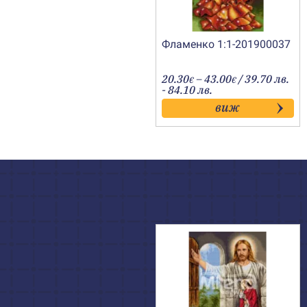
Фламенко 1:1-201900037
Price
20.30
–
43.00
/ 39.70 лв.
€
€
range:
- 84.10 лв.
20.30€
виж
through
43.00€