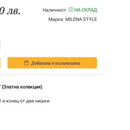
0 лв.
Наличност:
НА СКЛАД
Марка:
MILENA STYLE
Добавяне в количката
“ (Златна колекция)
1
и конец от две нишки.