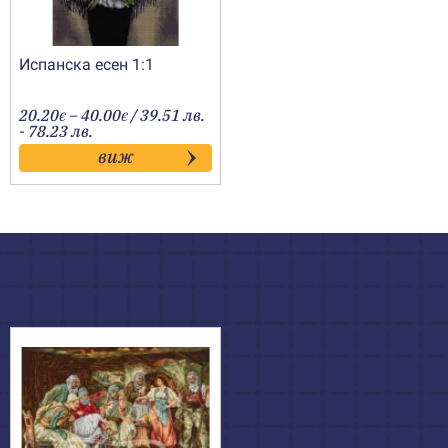
Испанска есен 1:1
Price
20.20
–
40.00
/ 39.51 лв.
€
€
range:
- 78.23 лв.
20.20€
виж
through
40.00€