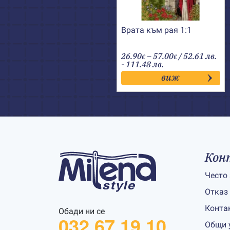
Врата към рая 1:1
Price
26.90
–
57.00
/ 52.61 лв.
€
€
range:
- 111.48 лв.
26.90€
виж
through
57.00€
Кон
Често
Отказ
Конта
Обади ни се
032 67 19 10
Общи 