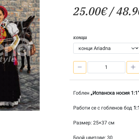
25.00
€
/ 48.9
конци
количество
за
Испанска
носия
Гоблен
„Испанска носия 1:1
1:1-
20191008
Работи се с гобленов бод
1:
Размер: 25×37 см
Брой цветове: 30