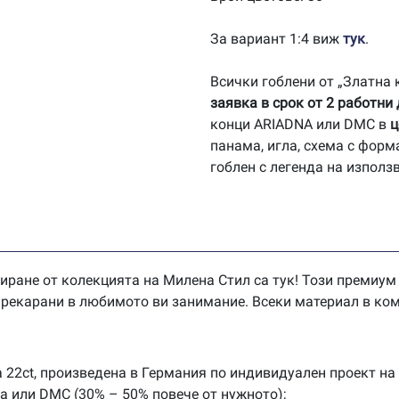
За вариант 1:4 виж
тук
.
Всички гоблени от „Златна
заявка в срок от 2 работни
конци ARIADNA или DMC в
ц
панама, игла, схема с форм
гоблен с легенда на използ
иране от колекцията на Милена Стил са тук! Този премиум
 прекарани в любимото ви занимание. Всеки материал в ком
 22ct, произведена в Германия по индивидуален проект на
na или DMC (30% – 50% повече от нужното);