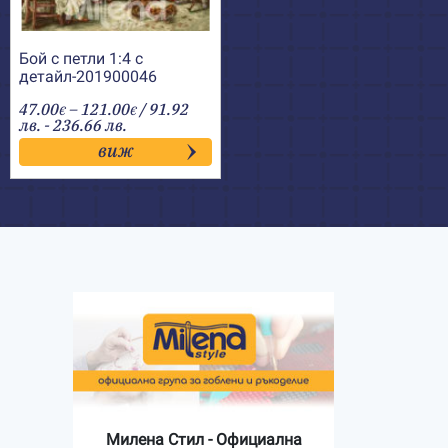
Бой с петли 1:4 с
детайл-201900046
Price
47.00
–
121.00
/ 91.92
€
€
range:
лв. - 236.66 лв.
47.00€
виж
through
121.00€
Милена Стил - Официална