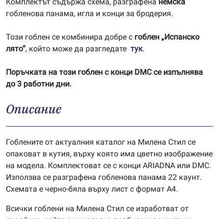
Комплектът съдържа схема, разграфена
немска
гобленова панама, игла и конци за бродерия.
Този гоблен се комбинира добре с
гоблен „Испанско
лято“
, който може да разгледате
тук
.
Поръчката на този гоблен с конци DMC се изпълнява
до 3 работни дни.
Описание
Гоблените от актуалния каталог на Милена Стил се
опаковат в кутия, върху която има цветно изображение
на модела. Комплектоват се с конци ARIADNA или DMC.
Използва се разграфена гобленова панама 22 каунт.
Схемата е черно-бяла върху лист с формат А4.
Всички гоблени на Милена Стил се изработват от