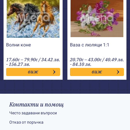
Волни коне
Ваза с люляци 1:1
Price
Price
17.60
–
79.90
/ 34.42 лв.
20.70
–
43.00
/ 40.49 лв.
€
€
€
€
range:
range:
- 156.27 лв.
- 84.10 лв.
17.60€
20.70€
виж
виж
through
through
79.90€
43.00€
Контакти и помощ
Често задавани въпроси
Отказ от поръчка