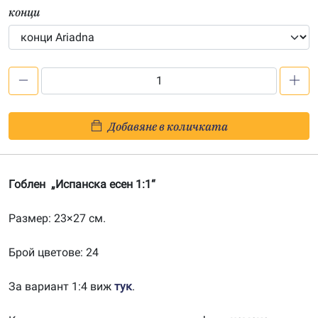
конци
количество
за
Испанска
Добавяне в количката
есен
1:1
Гоблен „Испанска есен 1:1“
Размер: 23×27 см.
Брой цветове: 24
За вариант 1:4 виж
тук
.