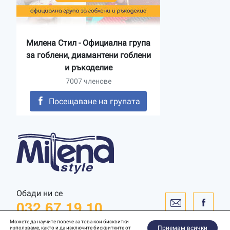
Милена Стил - Официална група
за гоблени, диамантени гоблени
и ръкоделие
7007 членове
Посещаване на групата
Обади ни се
032 67 19 10
Можете да научите повече за това кои бисквитки
Приемам всички
използваме, както и да изключите бисквитките от