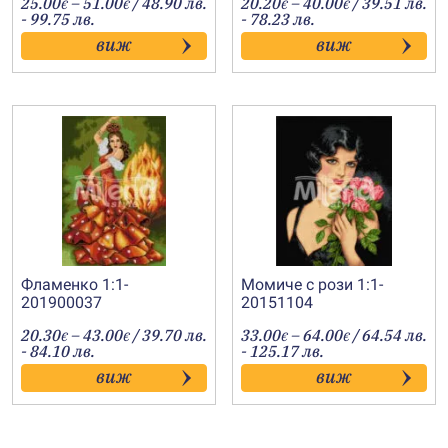
Price
Price
25.00
–
51.00
/ 48.90 лв.
20.20
–
40.00
/ 39.51 лв.
€
€
€
€
range:
range:
- 99.75 лв.
- 78.23 лв.
25.00€
20.20€
виж
виж
through
through
51.00€
40.00€
Фламенко 1:1-
Момиче с рози 1:1-
201900037
20151104
Price
Price
20.30
–
43.00
/ 39.70 лв.
33.00
–
64.00
/ 64.54 лв.
€
€
€
€
range:
range:
- 84.10 лв.
- 125.17 лв.
20.30€
33.00€
виж
виж
through
through
43.00€
64.00€