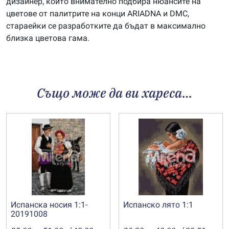
дизайнер, който внимателно подбира нюансите на
цветове от палитрите на конци ARIADNA и DMC,
стараейки се разработките да бъдат в максимално
близка цветова гама.
Също може да ви хареса…
Испанска носия 1:1-
Испанско лято 1:1
20191008