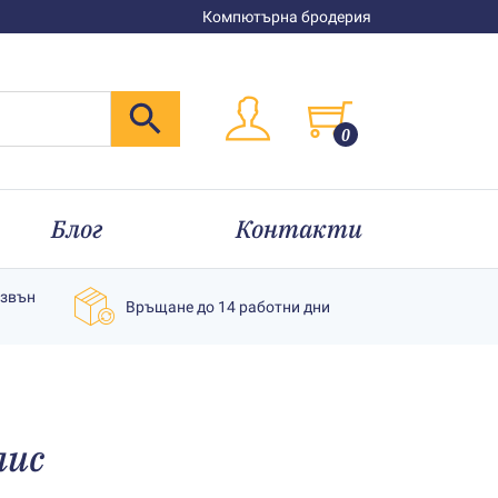
Компютърна бродерия
0
Блог
Контакти
извън
Връщане до 14 работни дни
лис