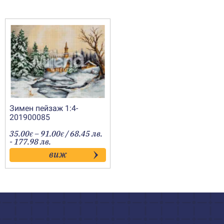
Зимен пейзаж 1:4-
201900085
Price
35.00
–
91.00
/ 68.45 лв.
€
€
range:
- 177.98 лв.
35.00€
виж
through
91.00€