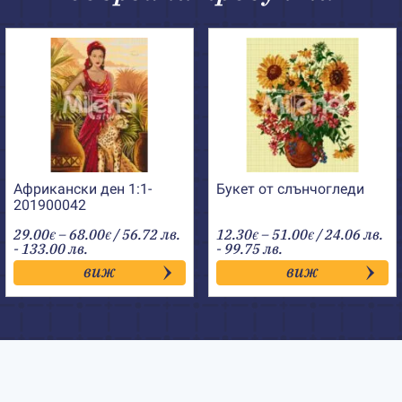
Африкански ден 1:1-
Букет от слънчогледи
201900042
Price
Price
29.00
–
68.00
/ 56.72 лв.
12.30
–
51.00
/ 24.06 лв.
€
€
€
€
range:
range:
- 133.00 лв.
- 99.75 лв.
29.00€
12.30€
виж
виж
through
through
68.00€
51.00€