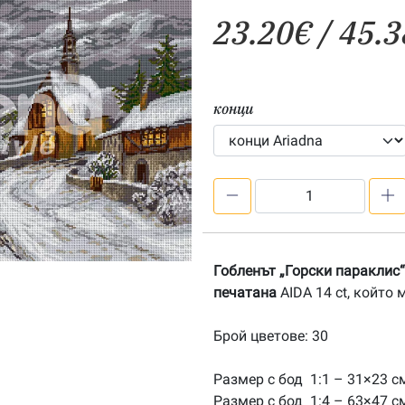
23.20
€
/ 45.3
конци
количество
за
Горски
параклис
Гобленът
„Горски параклис“
печатана
AIDA 14 ct, който
Брой цветове: 30
Размер с бод 1:1 – 31×23 с
Размер с бод 1:4 – 63×47 с