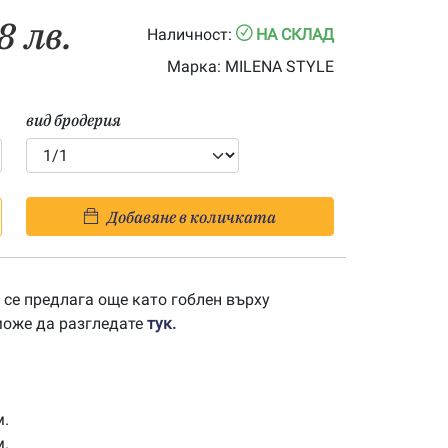
8 лв.
Наличност:
НА СКЛАД
Марка:
MILENA STYLE
вид бродерия
Добавяне в количката
се предлага още като гоблен върху
 може да разгледате
тук.
м.
м.