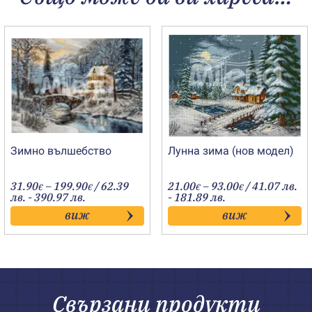
Зимно вълшебство
Лунна зима (нов модел)
Price
Price
31.90
–
199.90
/ 62.39
21.00
–
93.00
/ 41.07 лв.
€
€
€
€
range:
range:
лв. - 390.97 лв.
- 181.89 лв.
31.90€
21.00€
виж
виж
through
through
199.90€
93.00€
Свързани продукти