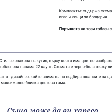
Комплектът съдържа схема
игла и конци за бродерия.
Поръчката на този гоблен с
Стил се опаковат в кутия, върху която има цветно изображ
обленова панама 22 каунт. Схемата е черно-бяла върху ли
ат от дизайнер, който внимателно подбира нюансите на цв
в максимално близка цветова гама.
Също може да ви хареса…