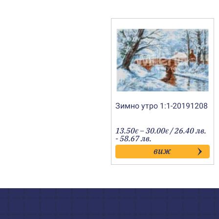
Зимно утро 1:1-20191208
Price
13.50
–
30.00
/ 26.40 лв.
€
€
range:
- 58.67 лв.
13.50€
виж
through
30.00€