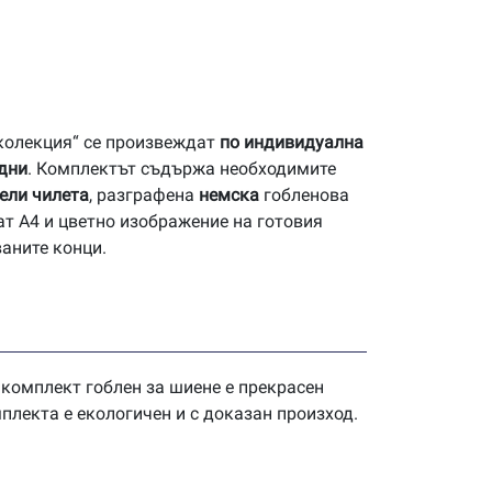
 колекция“ се произвеждат
по индивидуална
 дни
. Комплектът съдържа необходимите
ели чилета
, разграфена
немска
гобленова
ат А4 и цветно изображение на готовия
ваните конци.
 комплект гоблен за шиене е прекрасен
плекта е екологичен и с доказан произход.