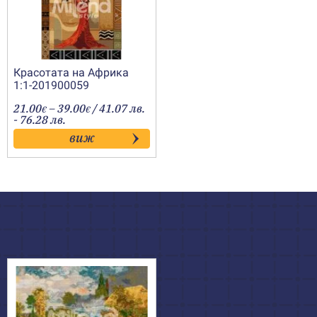
Красотата на Африка
1:1-201900059
Price
21.00
–
39.00
/ 41.07 лв.
€
€
range:
- 76.28 лв.
21.00€
виж
through
39.00€