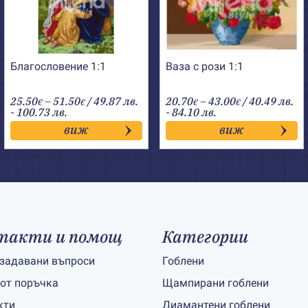
Благословение 1:1
Ваза с рози 1:1
Price
Price
25.50
–
51.50
/ 49.87 лв.
20.70
–
43.00
/ 40.49 лв.
€
€
€
€
range:
range:
- 100.73 лв.
- 84.10 лв.
25.50€
20.70€
виж
виж
through
through
51.50€
43.00€
такти и помощ
Категории
 задавани въпроси
Гоблени
 от поръчка
Щампирани гоблени
кти
Диамантени гоблени