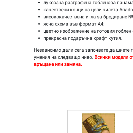
луксозна разграфена гобленова панама
качествени конци на цели чилета Ariad
висококачествена игла за бродиране №
ясна схема във формат А4;
цветно изображение на готовия гоблен 
прекрасна подаръчна крафт кутия.
Независимо дали сега започвате да шиете г
умения на следващо ниво.
Всички модели о
връщане или замяна.