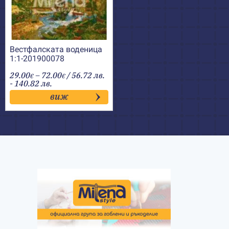
Вестфалската воденица
1:1-201900078
Price
29.00
–
72.00
/ 56.72 лв.
€
€
range:
- 140.82 лв.
29.00€
виж
through
72.00€