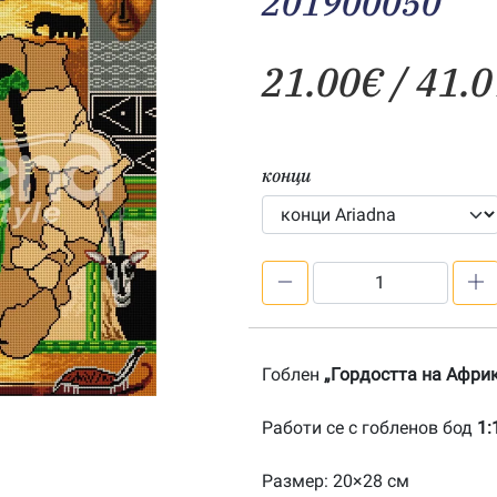
201900050
21.00
€
/ 41.0
конци
количество
за
Гордостта
на
Гоблен
„Гордостта на Африк
Африка
1:1-
Работи се с гобленов бод
1:
201900050
Размер: 20×28 см