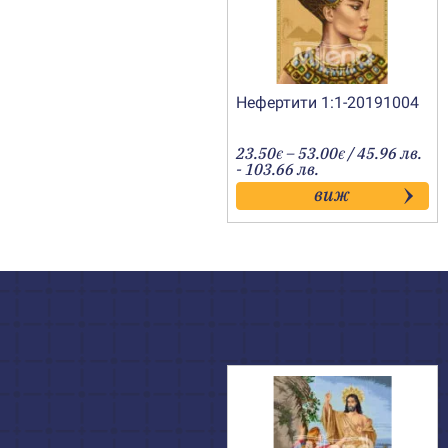
Нефертити 1:1-20191004
Price
23.50
–
53.00
/ 45.96 лв.
€
€
range:
- 103.66 лв.
23.50€
виж
through
53.00€