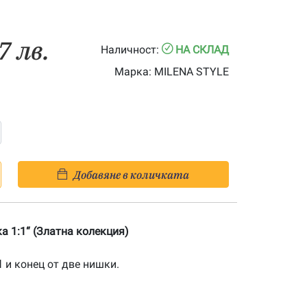
7 лв.
Наличност:
НА СКЛАД
Марка:
MILENA STYLE
Добавяне в количката
а 1:1“ (Златна колекция)
1
и конец от две нишки.