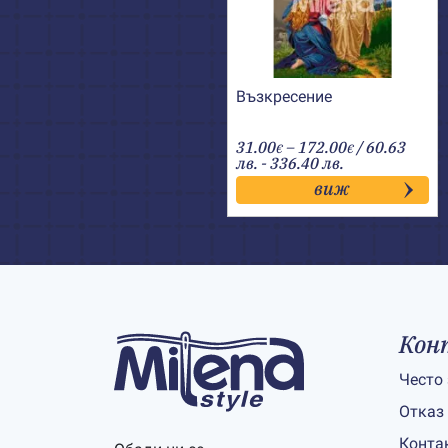
Възкресение
Price
31.00
–
172.00
/ 60.63
€
€
range:
лв. - 336.40 лв.
31.00€
виж
through
172.00€
Кон
Често
Отказ
Конта