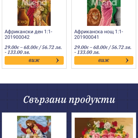
Африкански ден 1:1-
Африканска нощ 1:1-
201900042
201900041
Price
Price
29.00
–
68.00
/ 56.72 лв.
29.00
–
68.00
/ 56.72 лв.
€
€
€
€
range:
range:
- 133.00 лв.
- 133.00 лв.
29.00€
29.00€
виж
виж
through
through
68.00€
68.00€
Свързани продукти