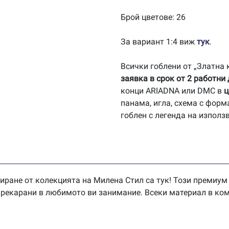
Брой цветове: 26
За вариант 1:4 виж
тук
.
Всички гоблени от „Златна
заявка в срок от 2 работни
конци ARIADNA или DMC в
ц
панама, игла, схема с форм
гоблен с легенда на използ
иране от колекцията на Милена Стил са тук! Този премиум
 прекарани в любимото ви занимание. Всеки материал в ком