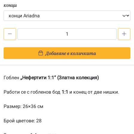
конци
количество
за
Нефертити
Добавяне в количката
1:1-
20191004
Гоблен
„Нефертити 1:1“ (Златна колекция)
Работи се с гобленов бод
1:1
и конец от две нишки.
Размер: 26×36 см
Брой цветове: 28