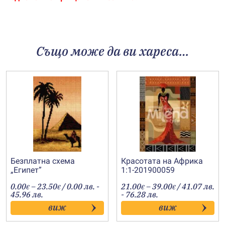
Също може да ви хареса…
Безплатна схема
Красотата на Африка
„Египет”
1:1-201900059
Price
Price
0.00
–
23.50
/ 0.00 лв. -
21.00
–
39.00
/ 41.07 лв.
€
€
€
€
range:
range:
45.96 лв.
- 76.28 лв.
0.00€
21.00€
виж
виж
through
through
23.50€
39.00€