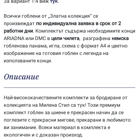
За вариант 1:4 виж
тук
.
Всички гоблени от „Златна колекция“ се
произвеждат
по индивидуална заявка в срок от 2
работни дни
. Комплектът съдържа необходимите конци
ARIADNA или DMC в
цели чилета
, разграфена
немска
гобленова панама, игла, схема с формат А4 и цветно
изображение на готовия гоблен с легенда на
използваните конци.
Описание
Най-висококачествените комплекти за бродиране от
колекцията на Милена Стил са тук! Този премиум
комплект гоблен за шиене е прекрасен начин да се
поглезите с прекрасни мигове, прекарани в любимото
ви занимание. Всеки материал в комплекта е
екологичен и с доказан произход.