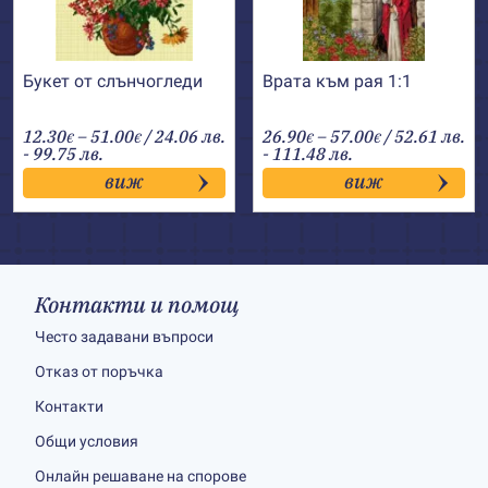
Букет от слънчогледи
Врата към рая 1:1
Price
Price
12.30
–
51.00
/ 24.06 лв.
26.90
–
57.00
/ 52.61 лв.
€
€
€
€
range:
range:
- 99.75 лв.
- 111.48 лв.
12.30€
26.90€
виж
виж
through
through
51.00€
57.00€
Контакти и помощ
Често задавани въпроси
Отказ от поръчка
Контакти
Общи условия
Онлайн решаване на спорове