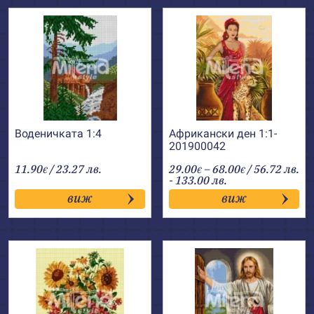
Воденичката 1:4
Африкански ден 1:1-
201900042
Price
11.90
/ 23.27 лв.
29.00
–
68.00
/ 56.72 лв.
€
€
€
range:
- 133.00 лв.
29.00€
виж
виж
through
68.00€