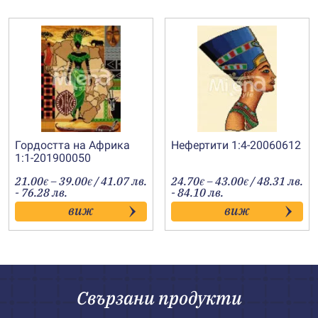
Гордостта на Африка
Нефертити 1:4-20060612
1:1-201900050
Price
Price
21.00
–
39.00
/ 41.07 лв.
24.70
–
43.00
/ 48.31 лв.
€
€
€
€
range:
range:
- 76.28 лв.
- 84.10 лв.
21.00€
24.70€
виж
виж
through
through
39.00€
43.00€
Свързани продукти