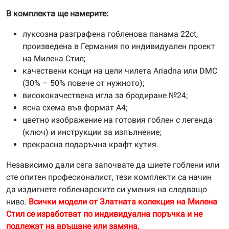
В комплекта ще намерите:
луксозна разграфена гобленова панама 22ct,
произведена в Германия по индивидуален проект
на Милена Стил;
качествени конци на цели чилета Ariadna или DMC
(30% – 50% повече от нужното);
висококачествена игла за бродиране №24;
ясна схема във формат А4;
цветно изображение на готовия гоблен с легенда
(ключ) и инструкции за изпълнение;
прекрасна подаръчна крафт кутия.
Независимо дали сега започвате да шиете гоблени или
сте опитен професионалист, тези комплекти са начин
да издигнете гобленарските си умения на следващо
ниво.
Всички модели от Златната колекция на Милена
Стил се изработват по индивидуална поръчка и не
подлежат на връщане или замяна.