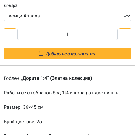
конци
количество
за
Дорита
Добавяне в количката
1:4-
20080703
Гоблен
„Дорита 1:4“ (Златна колекция)
Работи се с гобленов бод
1:4
и конец от две нишки.
Размер: 36×45 см
Брой цветове: 25