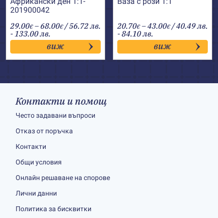
Африкански ден 1:1-
Ваза с рози 1:1
201900042
Price
Price
29.00
–
68.00
/ 56.72 лв.
20.70
–
43.00
/ 40.49 лв.
€
€
€
€
range:
range:
- 133.00 лв.
- 84.10 лв.
29.00€
20.70€
виж
виж
through
through
68.00€
43.00€
Контакти и помощ
Често задавани въпроси
Отказ от поръчка
Контакти
Общи условия
Онлайн решаване на спорове
Лични данни
Политика за бисквитки