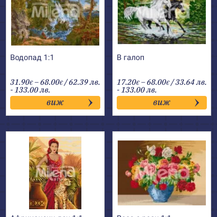
Водопад 1:1
В галоп
Price
Price
31.90
–
68.00
/ 62.39 лв.
17.20
–
68.00
/ 33.64 лв.
€
€
€
€
range:
range:
- 133.00 лв.
- 133.00 лв.
31.90€
17.20€
виж
виж
through
through
68.00€
68.00€