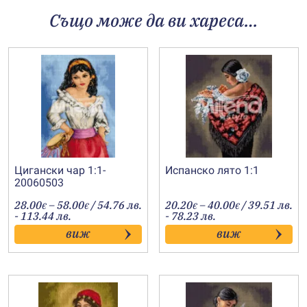
Също може да ви хареса…
Цигански чар 1:1-
Испанско лято 1:1
20060503
Price
Price
28.00
–
58.00
/ 54.76 лв.
20.20
–
40.00
/ 39.51 лв.
€
€
€
€
range:
range:
- 113.44 лв.
- 78.23 лв.
28.00€
20.20€
виж
виж
through
through
58.00€
40.00€