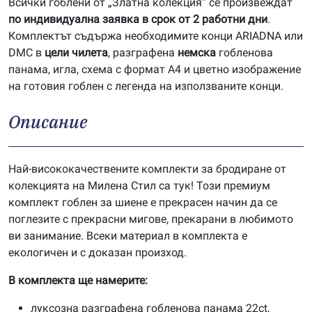
Всички гоблени от „Златна колекция“ се произвеждат
по индивидуална заявка в срок от 2 работни дни
.
Комплектът съдържа необходимите конци ARIADNA или
DMC в
цели чилета
, разграфена
немска
гобленова
панама, игла, схема с формат А4 и цветно изображение
на готовия гоблен с легенда на използваните конци.
Описание
Най-висококачествените комплекти за бродиране от
колекцията на Милена Стил са тук! Този премиум
комплект гоблен за шиене е прекрасен начин да се
поглезите с прекрасни мигове, прекарани в любимото
ви занимание. Всеки материал в комплекта е
екологичен и с доказан произход.
В комплекта ще намерите:
луксозна разграфена гобленова панама 22ct,