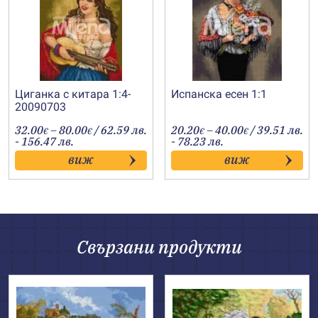
Циганка с китара 1:4-
Испанска есен 1:1
20090703
Price
Price
32.00
–
80.00
/ 62.59 лв.
20.20
–
40.00
/ 39.51 лв.
€
€
€
€
range:
range:
- 156.47 лв.
- 78.23 лв.
32.00€
20.20€
виж
виж
through
through
80.00€
40.00€
Свързани продукти