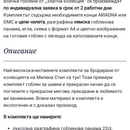
Всички гоблени от „Златна колекция“ се произвеждат
по индивидуална заявка в срок от 2 работни дни
.
Комплектът съдържа необходимите конци ARIADNA или
DMC в
цели чилета
, разграфена
немска
гобленова
панама, игла, схема с формат А4 и цветно изображение
на готовия гоблен с легенда на използваните конци.
Описание
Най-висококачествените комплекти за бродиране от
колекцията на Милена Стил са тук! Този премиум
комплект гоблен за шиене е прекрасен начин да се
поглезите с прекрасни мигове, прекарани в любимото
ви занимание. Всеки материал в комплекта е
екологичен и с доказан произход.
В комплекта ще намерите:
луксозна разграфена гобленова панама 22ct,