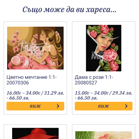
Също може да ви хареса…
Цветно мечтание 1:1-
Дама с рози 1:1-
20070306
20080527
Price
Price
16.00
–
34.00
/ 31.29 лв.
15.00
–
34.00
/ 29.34 лв.
€
€
€
€
range:
range:
- 66.50 лв.
- 66.50 лв.
16.00€
15.00€
виж
виж
through
through
34.00€
34.00€