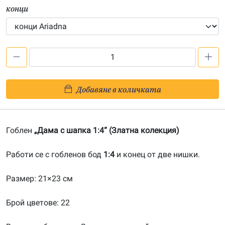
конци
количество
за
Дама
Добавяне в количката
с
шапка
1:4-
Гоблен
„Дама с шапка 1:4“ (Златна колекция)
20080413
Работи се с гобленов бод
1:4
и конец от две нишки.
Размер: 21×23 см
Брой цветове: 22