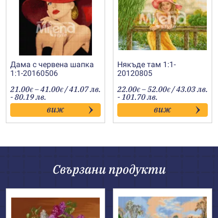
Дама с червена шапка
Някъде там 1:1-
1:1-20160506
20120805
Price
Price
21.00
–
41.00
/ 41.07 лв.
22.00
–
52.00
/ 43.03 лв.
€
€
€
€
range:
range:
- 80.19 лв.
- 101.70 лв.
21.00€
22.00€
виж
виж
through
through
41.00€
52.00€
Свързани продукти