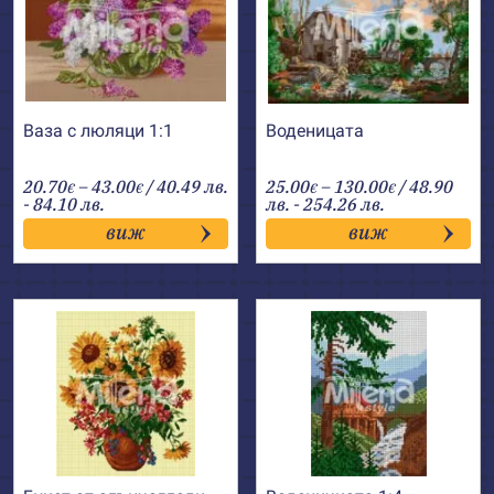
Ваза с люляци 1:1
Воденицата
Price
Price
20.70
–
43.00
/ 40.49 лв.
25.00
–
130.00
/ 48.90
€
€
€
€
range:
range:
- 84.10 лв.
лв. - 254.26 лв.
20.70€
25.00€
виж
виж
through
through
43.00€
130.00€