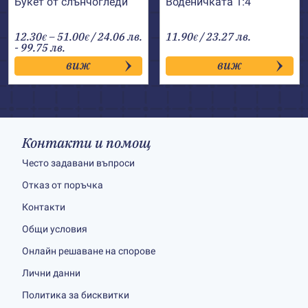
Букет от слънчогледи
Воденичката 1:4
Price
12.30
–
51.00
/ 24.06 лв.
11.90
/ 23.27 лв.
€
€
€
range:
- 99.75 лв.
12.30€
виж
виж
through
51.00€
Контакти и помощ
Често задавани въпроси
Отказ от поръчка
Контакти
Общи условия
Онлайн решаване на спорове
Лични данни
Политика за бисквитки