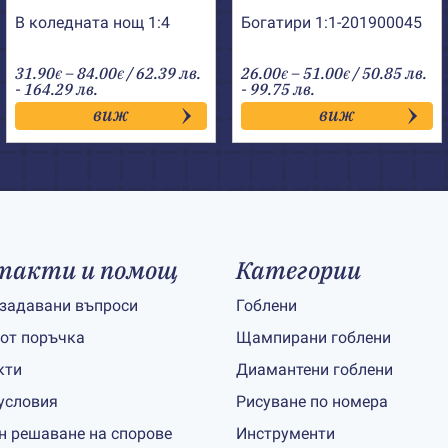
В коледната нощ 1:4
Богатири 1:1-201900045
Price
Price
31.90
–
84.00
/ 62.39 лв.
26.00
–
51.00
/ 50.85 лв.
€
€
€
€
range:
range:
- 164.29 лв.
- 99.75 лв.
31.90€
26.00€
виж
виж
through
through
84.00€
51.00€
такти и помощ
Категории
 задавани въпроси
Гоблени
 от поръчка
Щампирани гоблени
кти
Диамантени гоблени
условия
Рисуване по номера
н решаване на спорове
Инструменти