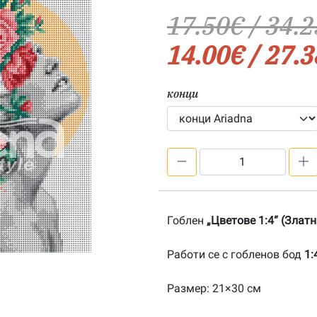
17.50
€
/ 34.2
14.00
€
/ 27.3
конци
количество
за
Цветове
1:4-
Гоблен
„Цветове 1:4“ (Злат
202400172
Работи се с гобленов бод
1:
Размер: 21×30 см