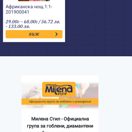
Африканска нощ 1:1-
201900041
Price
29.00
–
68.00
/ 56.72 лв.
€
€
range:
- 133.00 лв.
29.00€
виж
through
68.00€
Милена Стил - Официална
група за гоблени, диамантени