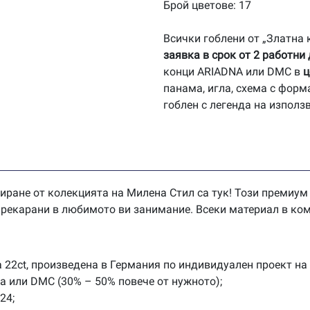
Брой цветове: 17
Всички гоблени от „Златна
заявка в срок от 2 работни
конци ARIADNA или DMC в
ц
панама, игла, схема с форм
гоблен с легенда на използ
иране от колекцията на Милена Стил са тук! Този премиум
 прекарани в любимото ви занимание. Всеки материал в ком
 22ct, произведена в Германия по индивидуален проект на
na или DMC (30% – 50% повече от нужното);
24;