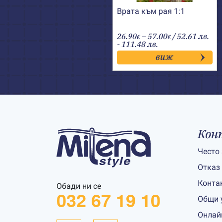
Врата към рая 1:1
Price
26.90
–
57.00
/ 52.61 лв.
€
€
range:
- 111.48 лв.
26.90€
виж
through
57.00€
Кон
Често
Отказ
Конта
Обади ни се
032 67 19 10
Общи 
Онлай