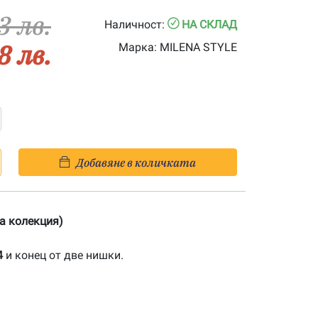
3 лв.
Наличност:
НА СКЛАД
8 лв.
Марка:
MILENA STYLE
Добавяне в количката
на колекция)
4
и конец от две нишки.