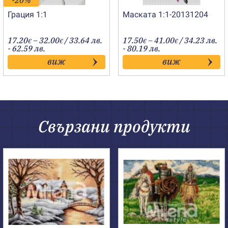
-20%
Грация 1:1
Маската 1:1-20131204
Price
Price
17.20
–
32.00
/ 33.64 лв.
17.50
–
41.00
/ 34.23 лв.
€
€
€
€
range:
range:
- 62.59 лв.
- 80.19 лв.
17.20€
17.50€
виж
виж
through
through
32.00€
41.00€
Свързани продукти