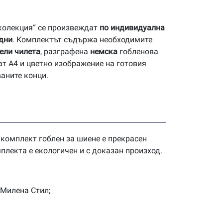
 колекция“ се произвеждат
по индивидуална
 дни
. Комплектът съдържа необходимите
ели чилета
, разграфена
немска
гобленова
ат А4 и цветно изображение на готовия
ваните конци.
 комплект гоблен за шиене е прекрасен
плекта е екологичен и с доказан произход.
 Милена Стил;