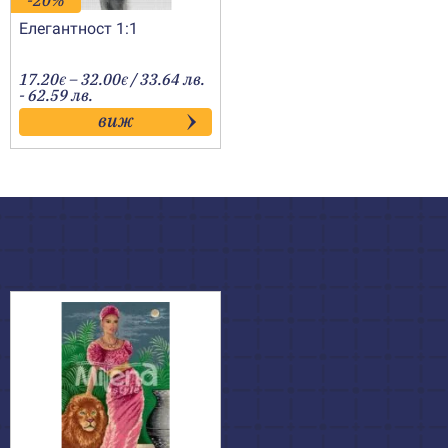
-20%
Елегантност 1:1
Price
17.20
–
32.00
/ 33.64 лв.
€
€
range:
- 62.59 лв.
17.20€
виж
through
32.00€