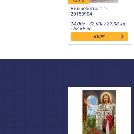
-20%
Вълшебство 1:1-
20150904
Price
14.00
–
32.00
/ 27.38 лв.
€
€
range:
- 62.59 лв.
14.00€
виж
through
32.00€