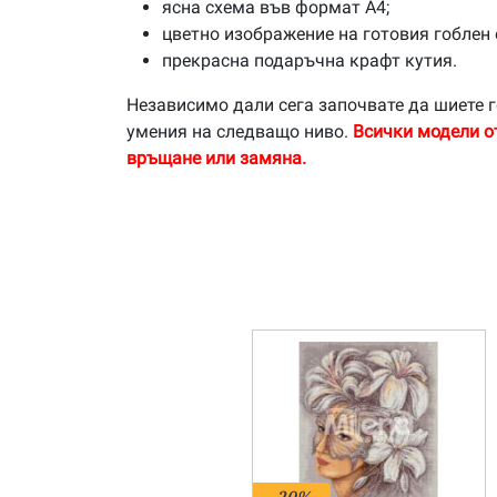
ясна схема във формат А4;
цветно изображение на готовия гоблен 
прекрасна подаръчна крафт кутия.
Независимо дали сега започвате да шиете г
умения на следващо ниво.
Всички модели о
връщане или замяна.