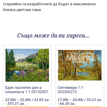
стараейки се разработките да бъдат в максимално
близка цветова гама.
Също може да ви хареса…
Един пролетен ден в
Септември 1:1-
планината 1:1-20130507
202300273
Price
Price
22.00
–
55.00
/ 43.03 лв.
17.00
–
34.00
/ 33.25 лв.
€
€
€
€
range:
range:
- 107.57 лв.
- 66.50 лв.
22.00€
17.00€