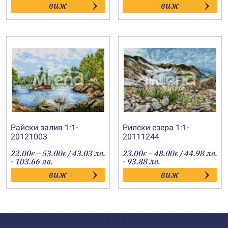
виж
виж
through
through
55.00€
34.00€
Райски залив 1:1-
Рилски езера 1:1-
20121003
20111244
Price
Price
22.00
–
53.00
/ 43.03 лв.
23.00
–
48.00
/ 44.98 лв.
€
€
€
€
range:
range:
- 103.66 лв.
- 93.88 лв.
22.00€
23.00€
виж
виж
through
through
53.00€
48.00€