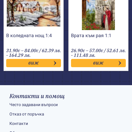
В коледната нощ 1:4
Врата към рая 1:1
Price
Price
31.90
–
84.00
/ 62.39 лв.
26.90
–
57.00
/ 52.61 лв.
€
€
€
€
range:
range:
- 164.29 лв.
- 111.48 лв.
31.90€
26.90€
виж
виж
through
through
84.00€
57.00€
Контакти и помощ
Често задавани въпроси
Отказ от поръчка
Контакти