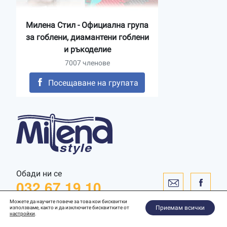
Милена Стил - Официална група
за гоблени, диамантени гоблени
и ръкоделие
7007 членове
Посещаване на групата
Обади ни се
032 67 19 10
Можете да научите повече за това кои бисквитки
Приемам всички
използваме, както и да изключите бисквитките от
настройки
.
Уебсайт от
WebToSpec