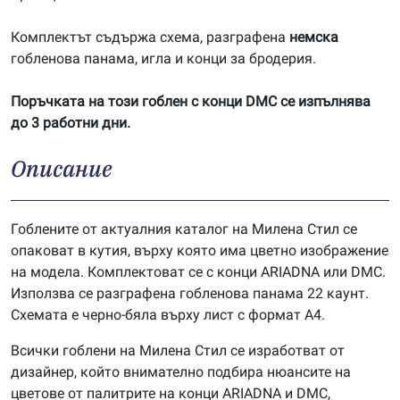
Комплектът съдържа схема, разграфена
немска
гобленова панама, игла и конци за бродерия.
Поръчката на този гоблен с конци DMC се изпълнява
до 3 работни дни.
Описание
Гоблените от актуалния каталог на Милена Стил се
опаковат в кутия, върху която има цветно изображение
на модела. Комплектоват се с конци ARIADNA или DMC.
Използва се разграфена гобленова панама 22 каунт.
Схемата е черно-бяла върху лист с формат А4.
Всички гоблени на Милена Стил се изработват от
дизайнер, който внимателно подбира нюансите на
цветове от палитрите на конци ARIADNA и DMC,