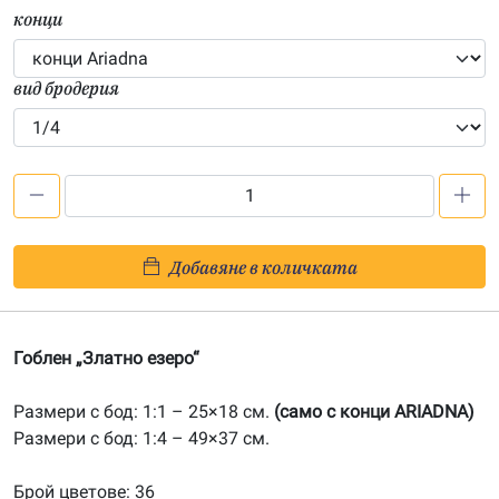
конци
вид бродерия
количество
за
Златно
Добавяне в количката
езеро
Гоблен „Златно езеро“
Размери с бод: 1:1 – 25×18 см.
(само с конци ARIADNA)
Размери с бод: 1:4 – 49×37 см.
Брой цветове: 36