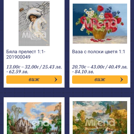
Бяла прелест 1:1-
Ваза с полски цветя 1:1
201900049
Price
Price
13.00
–
32.00
/ 25.43 лв.
20.70
–
43.00
/ 40.49 лв.
€
€
€
€
range:
range:
- 62.59 лв.
- 84.10 лв.
13.00€
20.70€
виж
виж
through
through
32.00€
43.00€