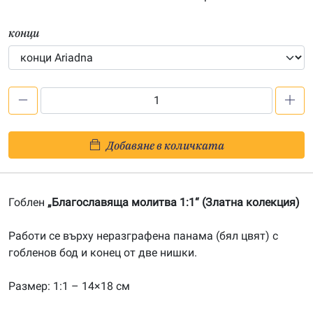
конци
количество
за
Благославяща
Добавяне в количката
молитва
1:1-
20262608
Гоблен
„Благославяща молитва 1:1“ (Златна колекция)
Работи се върху неразграфена панама (бял цвят) с
гобленов бод и конец от две нишки.
Размер: 1:1 – 14×18 см