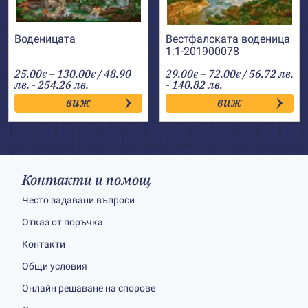
Воденицата
Вестфалската воденица
1:1-201900078
Price
Price
25.00
–
130.00
/ 48.90
29.00
–
72.00
/ 56.72 лв.
€
€
€
€
range:
range:
лв. - 254.26 лв.
- 140.82 лв.
25.00€
29.00€
виж
виж
through
through
130.00€
72.00€
Контакти и помощ
Често задавани въпроси
Отказ от поръчка
Контакти
Общи условия
Онлайн решаване на спорове