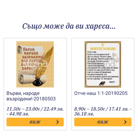
Също може да ви хареса…
Върви, народе
Отче наш 1:1-20190205
възродени!-20180503
Price
Price
11.50
–
23.00
/ 22.49 лв.
8.90
–
18.50
/ 17.41 лв. -
€
€
€
€
range:
range:
- 44.98 лв.
36.18 лв.
11.50€
8.90€
виж
виж
through
through
23.00€
18.50€