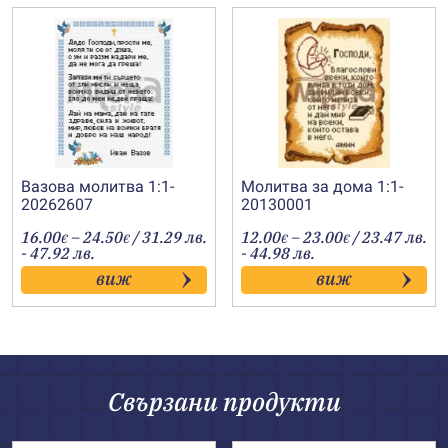
Вазова молитва 1:1-
Молитва за дома 1:1-
20262607
20130001
Price
Price
16.00
–
24.50
/ 31.29 лв.
12.00
–
23.00
/ 23.47 лв.
€
€
€
€
range:
range:
- 47.92 лв.
- 44.98 лв.
16.00€
12.00€
виж
виж
through
through
24.50€
23.00€
Свързани продукти