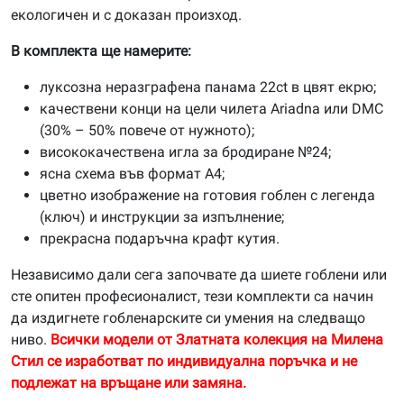
екологичен и с доказан произход.
В комплекта ще намерите:
луксозна неразграфена панама 22ct в цвят екрю;
качествени конци на цели чилета Ariadna или DMC
(30% – 50% повече от нужното);
висококачествена игла за бродиране №24;
ясна схема във формат А4;
цветно изображение на готовия гоблен с легенда
(ключ) и инструкции за изпълнение;
прекрасна подаръчна крафт кутия.
Независимо дали сега започвате да шиете гоблени или
сте опитен професионалист, тези комплекти са начин
да издигнете гобленарските си умения на следващо
ниво.
Всички модели от Златната колекция на Милена
Стил се изработват по индивидуална поръчка и не
подлежат на връщане или замяна.