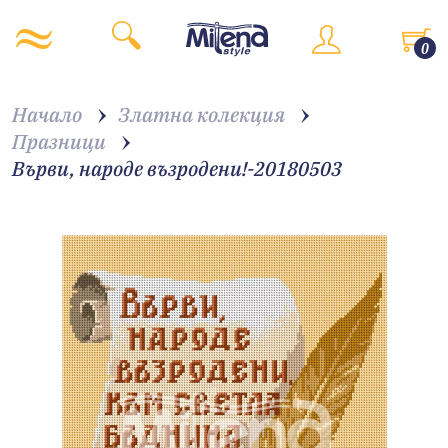
0
Начало
Златна колекция
Празници
Върви, народе възродени!-20180503