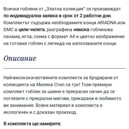
Всички гоблени от „Златна колекция“ се произвеждат
по индивидуална заявка в срок от 2 работни дни
.
Комплектът съдържа необходимите конци ARIADNA или
DMC в
цели чилета
, разграфена
немска
гобленова
панама, игла, схема с формат А4 и цветно изображение
на готовия гоблен с легенда на използваните конци.
Описание
Най-висококачествените комплекти за бродиране от
колекцията на Милена Стил са тук! Този премиум
комплект гоблен за шиене е прекрасен начин да се
поглезите с прекрасни мигове, прекарани в любимото
ви занимание. Всеки материал в комплекта е
екологичен и с доказан произход.
В комплекта ще намерите: