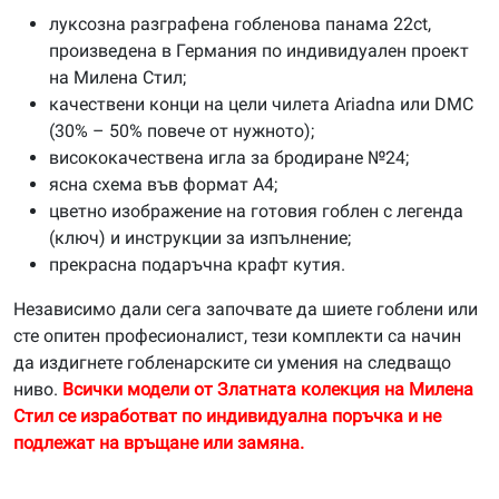
луксозна разграфена гобленова панама 22ct,
произведена в Германия по индивидуален проект
на Милена Стил;
качествени конци на цели чилета Ariadna или DMC
(30% – 50% повече от нужното);
висококачествена игла за бродиране №24;
ясна схема във формат А4;
цветно изображение на готовия гоблен с легенда
(ключ) и инструкции за изпълнение;
прекрасна подаръчна крафт кутия.
Независимо дали сега започвате да шиете гоблени или
сте опитен професионалист, тези комплекти са начин
да издигнете гобленарските си умения на следващо
ниво.
Всички модели от Златната колекция на Милена
Стил се изработват по индивидуална поръчка и не
подлежат на връщане или замяна.