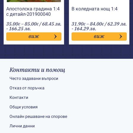
Апостолска градина 1:4
В коледната нощ 1:4
с детайл-201900040
Price
Price
35.00
–
85.00
/ 68.45 лв.
31.90
–
84.00
/ 62.39 лв.
€
€
€
€
range:
range:
- 166.25 лв.
- 164.29 лв.
35.00€
31.90€
виж
виж
through
through
85.00€
84.00€
Контакти и помощ
Често задавани въпроси
Отказ от поръчка
Контакти
Общи условия
Онлайн решаване на спорове
Лични данни