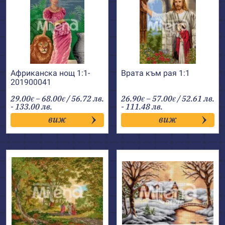
Африканска нощ 1:1-
Врата към рая 1:1
201900041
Price
Price
29.00
–
68.00
/ 56.72 лв.
26.90
–
57.00
/ 52.61 лв.
€
€
€
€
range:
range:
- 133.00 лв.
- 111.48 лв.
29.00€
26.90€
виж
виж
through
through
68.00€
57.00€