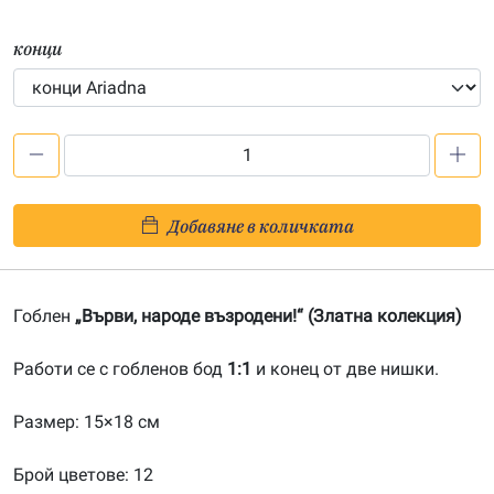
конци
количество
за
Върви,
Добавяне в количката
народе
възродени!-20180503
Гоблен
„Върви, народе възродени!“ (Златна колекция)
Работи се с гобленов бод
1:1
и конец от две нишки.
Размер: 15×18 см
Брой цветове: 12