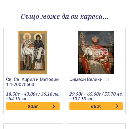
Също може да ви хареса…
Св. Св. Кирил и Методий
Симеон Велики 1:1
1:1-20070503
Price
Price
18.50
–
43.00
/ 36.18 лв.
29.50
–
65.00
/ 57.70 лв.
€
€
€
€
range:
range:
- 84.10 лв.
- 127.13 лв.
18.50€
29.50€
виж
виж
through
through
43.00€
65.00€