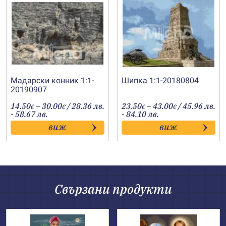
Мадарски конник 1:1-
Шипка 1:1-20180804
20190907
Price
Price
14.50
–
30.00
/ 28.36 лв.
23.50
–
43.00
/ 45.96 лв.
€
€
€
€
range:
range:
- 58.67 лв.
- 84.10 лв.
14.50€
23.50€
виж
виж
through
through
30.00€
43.00€
Свързани продукти