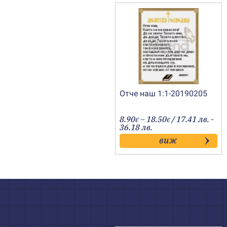
Отче наш 1:1-20190205
Price
8.90
–
18.50
/ 17.41 лв. -
€
€
range:
36.18 лв.
8.90€
виж
through
18.50€