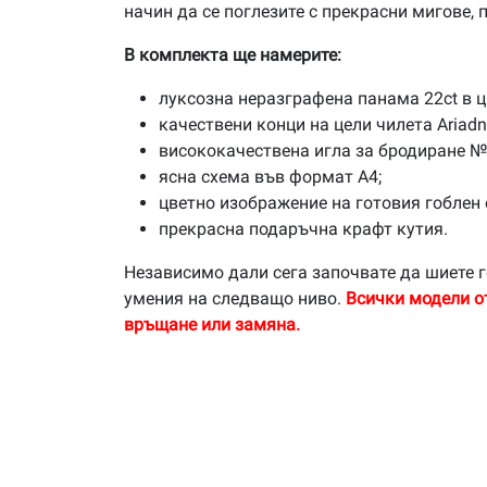
начин да се поглезите с прекрасни мигове,
В комплекта ще намерите:
луксозна неразграфена панама 22ct в ц
качествени конци на цели чилета Ariad
висококачествена игла за бродиране №
ясна схема във формат А4;
цветно изображение на готовия гоблен 
прекрасна подаръчна крафт кутия.
Независимо дали сега започвате да шиете г
умения на следващо ниво.
Всички модели о
връщане или замяна.