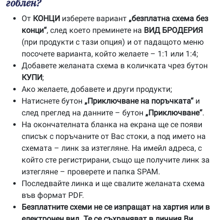
гоблен?
От
КОНЦИ
изберете вариант
„безплатна схема без
конци“
, след което преминете на
ВИД БРОДЕРИЯ
(при продукти с тази опция) и от падащото меню
посочете варианта, който желаете – 1:1 или 1:4;
Добавете желаната схема в количката чрез бутон
КУПИ
;
Ако желаете, добавете и други продукти;
Натиснете бутон
„Приключване на поръчката“
и
след преглед на данните – бутон
„Приключване“
.
На окончателната бланка на екрана ще се появи
списък с поръчаните от Вас стоки, а под името на
схемата – линк за изтегляне. На имейл адреса, с
който сте регистрирани, също ще получите линк за
изтегляне – проверете и папка SPAM.
Последвайте линка и ще свалите желаната схема
във формат PDF.
Безплатните схеми не се изпращат на хартия или в
електронен вид. Те се съхраняват в личния Ви