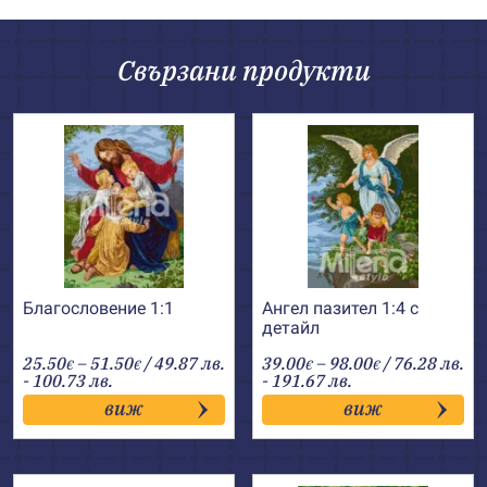
Свързани продукти
Благословение 1:1
Ангел пазител 1:4 с
детайл
Price
Price
25.50
–
51.50
/ 49.87 лв.
39.00
–
98.00
/ 76.28 лв.
€
€
€
€
range:
range:
- 100.73 лв.
- 191.67 лв.
25.50€
39.00€
виж
виж
through
through
51.50€
98.00€