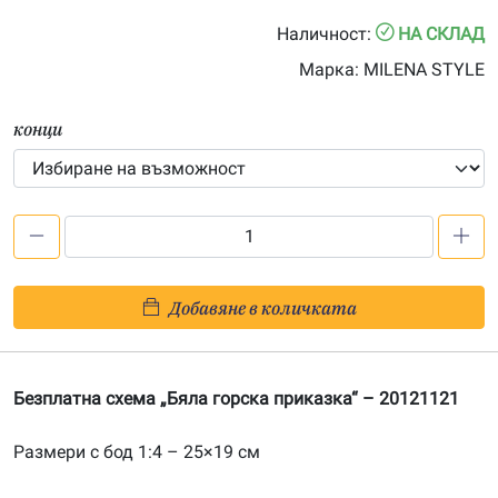
0.00€
Наличност:
НА СКЛАД
through
Марка:
MILENA STYLE
33.00€
конци
количество
за
Безплатна
Добавяне в количката
схема
„Бяла
горска
Безплатна схема „Бяла горска приказка“ – 20121121
приказка"
Размери с бод 1:4 – 25×19 см