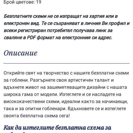
Брой цветове: 19
Безплатните схеми не се изпращат на хартия или в
електронен вид. Те се съхраняват в личния Ви профил и
всеки регистриран потребител получава линк за
сваляне в PDF формат на електронния си адрес.
Описание
Открийте свят на творчество с нашите безплатни схеми
за гоблени. Разгърнете своя артистичен талант и
вдъхнете живот на зашеметяващите дизайни с нашата
широка гама от модели. Изтеглете и се насладете на
висококачествени схеми, идеални както за начинаещи,
така и за опитни гобленари. Вдъхновете се и изтеглете
своята безплатна схема сега!
Как да изтеглите безплатна схема за