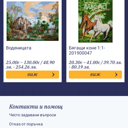
Воденицата
Бягащи коне 1:1-
201900047
Price
Price
25.00
–
130.00
/ 48.90
20.30
–
41.00
/ 39.70 лв.
€
€
€
€
range:
range:
лв. - 254.26 лв.
- 80.19 лв.
25.00€
20.30€
виж
виж
through
through
130.00€
41.00€
Контакти и помощ
Често задавани въпроси
Отказ от поръчка