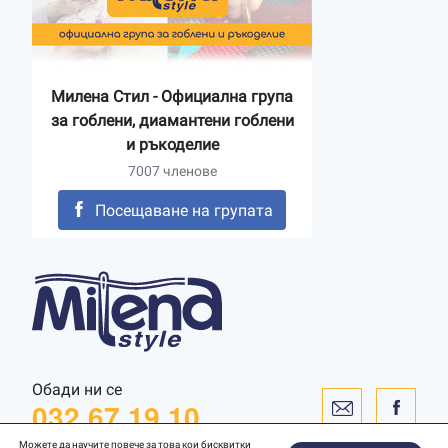
Милена Стил - Официална група
за гоблени, диамантени гоблени
и ръкоделие
7007 членове
Посещаване на групата
Обади ни се
032 67 19 10
Можете да научите повече за това кои бисквитки