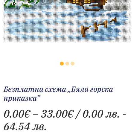
Безплатна схема „Бяла горска
приказка”
Price
0.00
€
–
33.00
€
/ 0.00 лв. -
range:
64.54 лв.