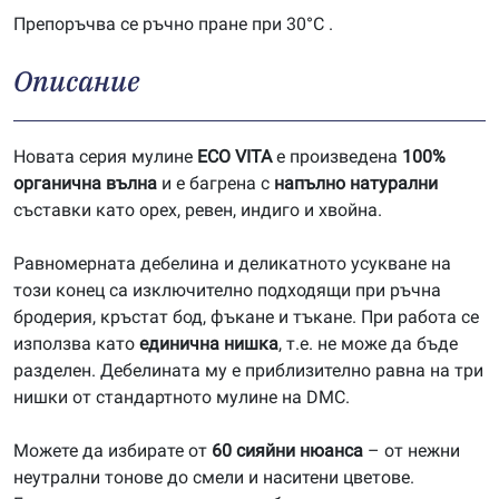
Препоръчва се ръчно пране при 30°C .
Описание
Новата серия мулине
ECO VITA
е произведена
100%
органична вълна
и е багрена с
напълно натурални
съставки като орех, ревен, индиго и хвойна.
Равномерната дебелина и деликатното усукване на
този конец са изключително подходящи при ръчна
бродерия, кръстат бод, фъкане и тъкане. При работа се
използва като
единична нишка
, т.е. не може да бъде
разделен. Дебелината му е приблизително равна на три
нишки от стандартното мулине на DMC.
Можете да избирате от
60 сияйни нюанса
– от нежни
неутрални тонове до смели и наситени цветове.