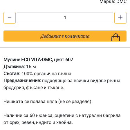
Марка:
DMC
количество
за
607
Добавяне в количката
Органично
мулине
ECO
Мулине ECO VITA-DMC, цвят 607
VITA-
Дължина:
16 м
DMC
Състав:
100% органична вълна
Предназначение:
подходящо за всички видове ръчна
бродерия, фъкане и тъкане.
Нишката се ползва цяла (не се разделя).
Налични са 60 нюанса, оцветени с натурални багрила
от орех, ревен, индиго и хвойна.