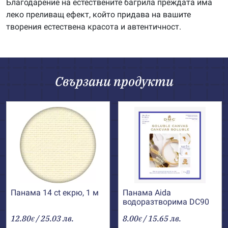
Благодарение на естествените багрила преждата има
леко преливащ ефект, който придава на вашите
творения естествена красота и автентичност.
Свързани продукти
Панама 14 ct екрю, 1 м
Панама Aida
водоразтворима DC90
DMC
12.80
/ 25.03 лв.
8.00
/ 15.65 лв.
€
€