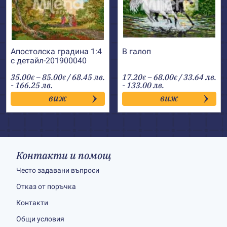
Апостолска градина 1:4
В галоп
с детайл-201900040
Price
Price
35.00
–
85.00
/ 68.45 лв.
17.20
–
68.00
/ 33.64 лв.
€
€
€
€
range:
range:
- 166.25 лв.
- 133.00 лв.
35.00€
17.20€
виж
виж
through
through
85.00€
68.00€
Контакти и помощ
Често задавани въпроси
Отказ от поръчка
Контакти
Общи условия