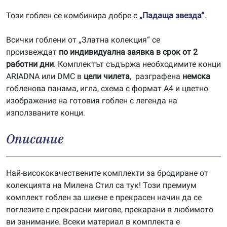
Този гоблен се комбинира добре с
„Падаща звезда“
.
Всички гоблени от „Златна колекция“ се
произвеждат
по индивидуална заявка в срок от 2
работни дни
. Комплектът съдържа необходимите конци
ARIADNA или DMC в
цели чилета
, разграфена
немска
гобленова панама, игла, схема с формат А4 и цветно
изображение на готовия гоблен с легенда на
използваните конци.
Описание
Най-висококачествените комплекти за бродиране от
колекцията на Милена Стил са тук! Този премиум
комплект гоблен за шиене е прекрасен начин да се
поглезите с прекрасни мигове, прекарани в любимото
ви занимание. Всеки материал в комплекта е