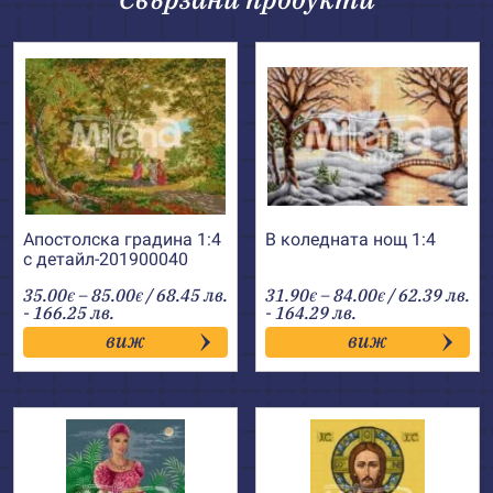
Апостолска градина 1:4
В коледната нощ 1:4
с детайл-201900040
Price
Price
35.00
–
85.00
/ 68.45 лв.
31.90
–
84.00
/ 62.39 лв.
€
€
€
€
range:
range:
- 166.25 лв.
- 164.29 лв.
35.00€
31.90€
виж
виж
through
through
85.00€
84.00€