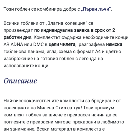
Този гоблен се комбинира добре с
„Първи лъчи“
.
Всички гоблени от „Златна колекция“ се
произвеждат
по индивидуална заявка в срок от 2
работни дни
. Комплектът съдържа необходимите конци
ARIADNA или DMC в
цели чилета
, разграфена
немска
гобленова панама, игла, схема с формат А4 и цветно
изображение на готовия гоблен с легенда на
използваните конци.
Описание
Най-висококачествените комплекти за бродиране от
колекцията на Милена Стил са тук! Този премиум
комплект гоблен за шиене е прекрасен начин да се
поглезите с прекрасни мигове, прекарани в любимото
ви занимание. Всеки материал в комплекта е