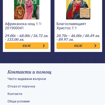
Африканска нощ 1:1-
Благославящият
201900041
Христос 1:1
Price
Price
29.00
–
68.00
/ 56.72 лв.
20.70
–
46.00
/ 40.49 лв.
€
€
€
€
range:
range:
- 133.00 лв.
- 89.97 лв.
29.00€
20.70€
виж
виж
through
through
68.00€
46.00€
Контакти и помощ
Често задавани въпроси
Отказ от поръчка
Контакти
Общи условия