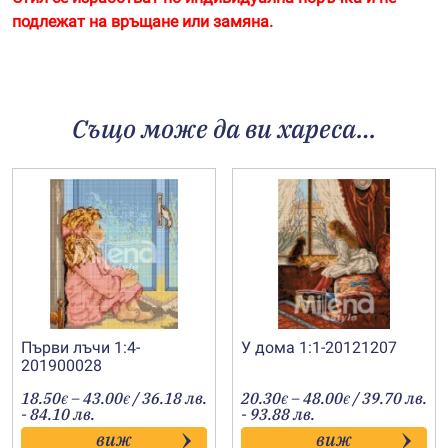
подлежат на връщане или замяна.
Също може да ви хареса…
Първи лъчи 1:4-
У дома 1:1-20121207
201900028
Price
Price
18.50
–
43.00
/ 36.18 лв.
20.30
–
48.00
/ 39.70 лв.
€
€
€
€
range:
range:
- 84.10 лв.
- 93.88 лв.
18.50€
20.30€
виж
виж
through
through