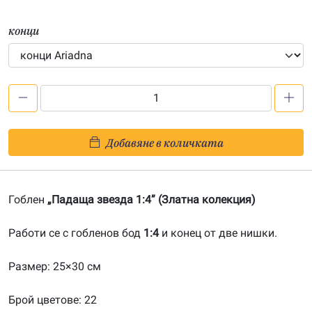
конци
количество
за
Падаща
Добавяне в количката
звезда
1:4-
201900025
Гоблен
„Падаща звезда 1:4” (Златна колекция)
Работи се с гобленов бод
1:4
и конец от две нишки.
Размер: 25×30 см
Брой цветове: 22