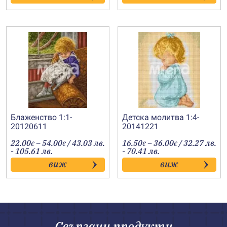
43.00€
48.00€
Блаженство 1:1-
Детска молитва 1:4-
20120611
20141221
Price
Price
22.00
–
54.00
/ 43.03 лв.
16.50
–
36.00
/ 32.27 лв.
€
€
€
€
range:
range:
- 105.61 лв.
- 70.41 лв.
22.00€
16.50€
виж
виж
through
through
54.00€
36.00€
Свързани продукти