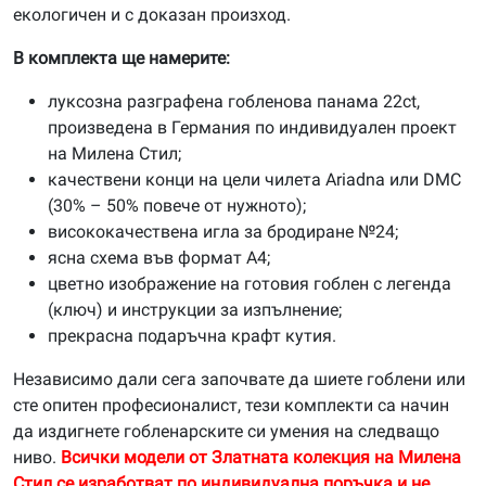
екологичен и с доказан произход.
В комплекта ще намерите:
луксозна разграфена гобленова панама 22ct,
произведена в Германия по индивидуален проект
на Милена Стил;
качествени конци на цели чилета Ariadna или DMC
(30% – 50% повече от нужното);
висококачествена игла за бродиране №24;
ясна схема във формат А4;
цветно изображение на готовия гоблен с легенда
(ключ) и инструкции за изпълнение;
прекрасна подаръчна крафт кутия.
Независимо дали сега започвате да шиете гоблени или
сте опитен професионалист, тези комплекти са начин
да издигнете гобленарските си умения на следващо
ниво.
Всички модели от Златната колекция на Милена
Стил се изработват по индивидуална поръчка и не