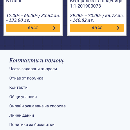
В галоп
Вестфалската воденица
1:1-201900078
Price
Price
17.20
–
68.00
/ 33.64 лв.
29.00
–
72.00
/ 56.72 лв.
€
€
€
€
range:
range:
- 133.00 лв.
- 140.82 лв.
17.20€
29.00€
виж
виж
through
through
68.00€
72.00€
Контакти и помощ
Често задавани въпроси
Отказ от поръчка
Контакти
Общи условия
Онлайн решаване на спорове
Лични данни
Политика за бисквитки