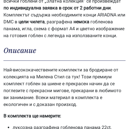
Всички гоблени от „Златна колекция“ се произвеждат
по индивидуална заявка в срок от 2 работни дни
.
Комплектът съдържа необходимите конци ARIADNA или
DMC в
цели чилета
, разграфена
немска
гобленова
панама, игла, схема с формат А4 и цветно изображение
на готовия гоблен с легенда на използваните конци.
Описание
Най-висококачествените комплекти за бродиране от
колекцията на Милена Стил са тук! Този премиум
комплект гоблен за шиене е прекрасен начин да се
поглезите с прекрасни мигове, прекарани в любимото
ви занимание. Всеки материал в комплекта е
екологичен и с доказан произход.
В комплекта ще намерите:
луксозна разграфена гобленова панама 22ct,