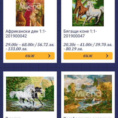
Африкански ден 1:1-
Бягащи коне 1:1-
201900042
201900047
Price
Price
29.00
–
68.00
/ 56.72 лв.
20.30
–
41.00
/ 39.70 лв.
€
€
€
€
range:
range:
- 133.00 лв.
- 80.19 лв.
29.00€
20.30€
виж
виж
through
through
68.00€
41.00€