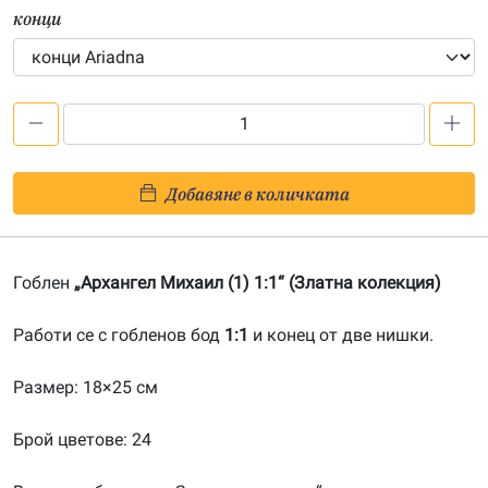
конци
количество
за
Архангел
Добавяне в количката
Михаил
(1)-20071107
Гоблен
„Архангел Михаил (1) 1:1“ (Златна колекция)
Работи се с гобленов бод
1:1
и конец от две нишки.
Размер: 18×25 см
Брой цветове: 24