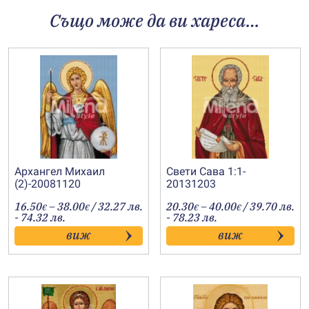
Също може да ви хареса…
Архангел Михаил
Свети Сава 1:1-
(2)-20081120
20131203
Price
Price
16.50
–
38.00
/ 32.27 лв.
20.30
–
40.00
/ 39.70 лв.
€
€
€
€
range:
range:
- 74.32 лв.
- 78.23 лв.
16.50€
20.30€
виж
виж
through
through
38.00€
40.00€