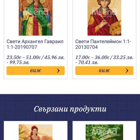
Свети Архангел Гавраил
Свети Пантелеймон 1:1-
1:1-20190707
20130704
Price
Price
23.50
–
51.00
/ 45.96 лв.
17.00
–
36.00
/ 33.25 лв.
€
€
€
€
range:
range:
- 99.75 лв.
- 70.41 лв.
23.50€
17.00€
виж
виж
through
through
51.00€
36.00€
Свързани продукти