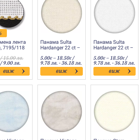
%
мена лента
Панама Sulta
Панама Sulta
, 7195/118
Hardanger 22 ct –
Hardanger 22 ct –
екрю
бяло
Price
Price
/ 15.00 лв.
5.00
–
18.50
/
5.00
–
18.50
/
€
€
€
€
range:
range:
/ 9.00 лв.
9.78 лв. - 36.18 лв.
9.78 лв. - 36.18 лв.
5.00€
5.00€
виж
виж
виж
through
throug
18.50€
18.50€