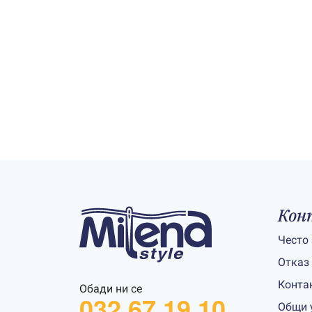
Кон
Често
Отказ
Конта
Обади ни се
032 67 19 10
Общи 