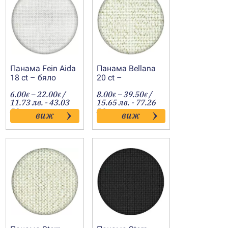
Панама Fein Aida
Панама Bellana
18 ct – бяло
20 ct –
шампанско/
Price
Price
6.00
–
22.00
/
8.00
–
39.50
/
€
€
злато
€
€
range:
range:
11.73 лв. - 43.03
15.65 лв. - 77.26
6.00€
8.00€
лв.
лв.
виж
виж
h
through
through
22.00€
39.50€