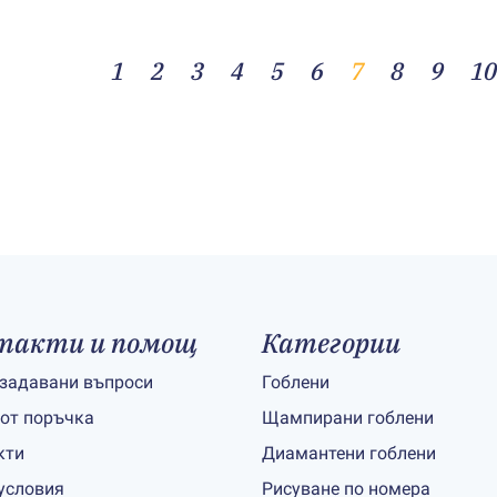
1
2
3
4
5
6
7
8
9
10
такти и помощ
Категории
 задавани въпроси
Гоблени
 от поръчка
Щампирани гоблени
кти
Диамантени гоблени
условия
Рисуване по номера