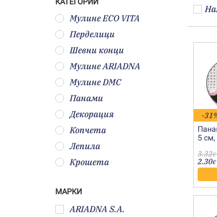
КАТЕГОРИИ
На
Мулине ECO VITA
Перделици
Шевни конци
Мулине ARIADNA
Мулине DMC
Панами
Декорация
-31
Копчета
Пана
5 см,
Лепила
3.32
€
Крошета
2.30
€
МАРКИ
ARIADNA S.A.