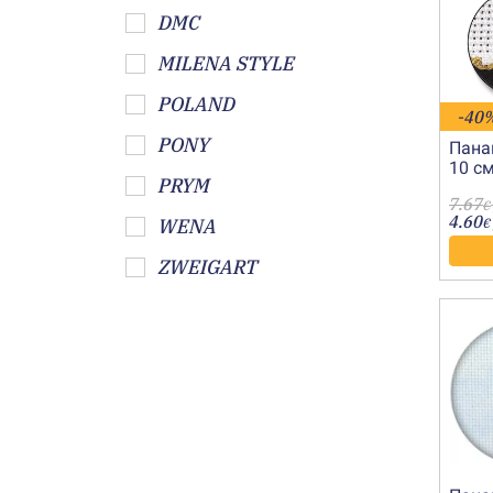
DMC
MILENA STYLE
POLAND
-40
PONY
Пана
10 см
PRYM
7.67
€
4.60
WENA
€
ZWEIGART