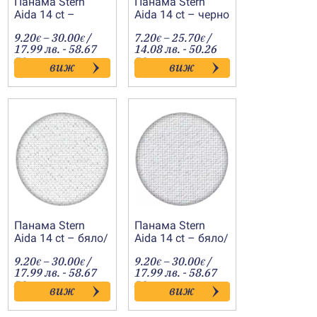
Панама Stern
Панама Stern
Aida 14 ct –
Aida 14 ct – черно
шампанско/
Price
Price
9.20
–
30.00
/
7.20
–
25.70
/
злато
€
€
€
€
range:
range:
17.99 лв. - 58.67
14.08 лв. - 50.26
9.20€
7.20€
лв.
лв.
виж
виж
h
through
through
30.00€
25.70€
Панама Stern
Панама Stern
Aida 14 ct – бяло/
Aida 14 ct – бяло/
сребро
бляскаво
Price
Price
9.20
–
30.00
/
9.20
–
30.00
/
€
€
€
€
range:
range:
17.99 лв. - 58.67
17.99 лв. - 58.67
9.20€
9.20€
лв.
лв.
виж
виж
h
through
through
30.00€
30.00€