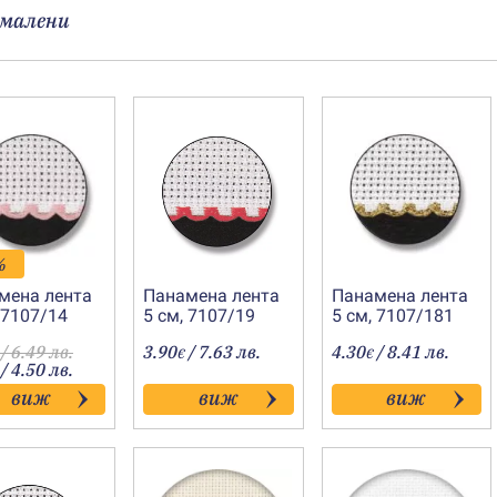
малени
%
мена лента
Панамена лента
Панамена лента
 7107/14
5 см, 7107/19
5 см, 7107/181
/ 6.49 лв.
3.90
/ 7.63 лв.
4.30
/ 8.41 лв.
€
€
/ 4.50 лв.
виж
виж
виж