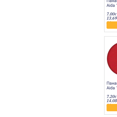
Пана
Aida 
мрам
7.00
€
13.69
лв.
Пана
Aida 
черв
7.20
€
14.08
лв.