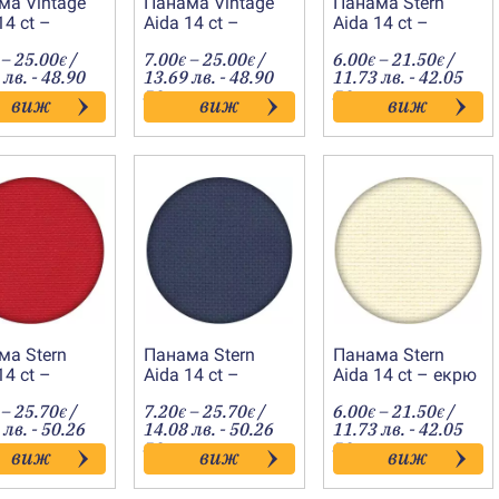
ма Vintage
Панама Vintage
Панама Stern
14 ct –
Aida 14 ct –
Aida 14 ct –
ор синьо
мрамор какао
шампанско
Price
Price
Price
–
25.00
/
7.00
–
25.00
/
6.00
–
21.50
/
€
€
€
€
€
range:
range:
range:
 лв. - 48.90
13.69 лв. - 48.90
11.73 лв. - 42.05
7.00€
7.00€
6.00€
лв.
лв.
виж
виж
виж
through
through
throug
25.00€
25.00€
21.50€
ма Stern
Панама Stern
Панама Stern
14 ct –
Aida 14 ct –
Aida 14 ct – екрю
ено
тъмно синьо
Price
Price
Price
–
25.70
/
7.20
–
25.70
/
6.00
–
21.50
/
€
€
€
€
€
range:
range:
range:
 лв. - 50.26
14.08 лв. - 50.26
11.73 лв. - 42.05
7.20€
7.20€
6.00€
лв.
лв.
виж
виж
виж
through
through
throug
25.70€
25.70€
21.50€