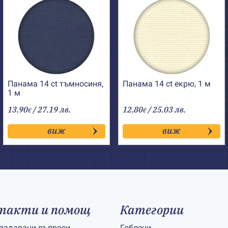
Панама 14 ct тъмносиня,
Панама 14 ct екрю, 1 м
1 м
13.90
/ 27.19 лв.
12.80
/ 25.03 лв.
€
€
виж
виж
такти и помощ
Категории
 задавани въпроси
Гоблени