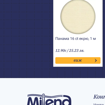
Панама 16 ct екрю, 1 м
12.90
/ 25.23 лв.
€
виж
Кон
Често