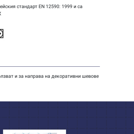
ейския стандарт EN 12590: 1999 и са
X
олзват и за направа на декоративни шевове