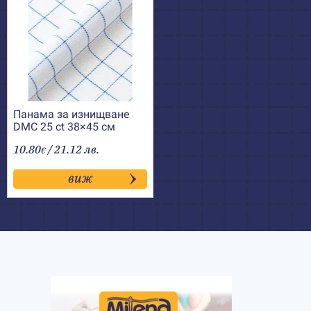
Панама за изнищване
DMC 25 ct 38×45 см
10.80
/ 21.12 лв.
€
виж