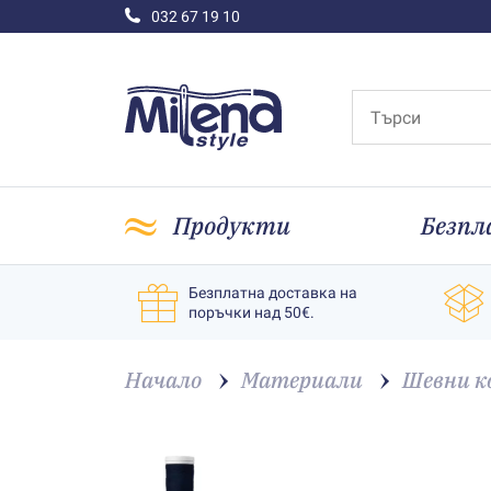
032 67 19 10
Продукти
Безпл
Безплатна доставка на
поръчки над 50€.
Начало
Материали
Шевни к