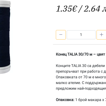
1.35
€
/ 2.64 
количество
за
Конец
TALIA
Конец TALIA 30/70 м – цвят
30/70м,
цвят
Конците TALIA 30 са дебели
7392
препоръчват при работа с д
Опаковката от 70 м е мног
малко ателие. С поддържан
предложим най-подходящия 
Опаковка:
1 брой макара х 7