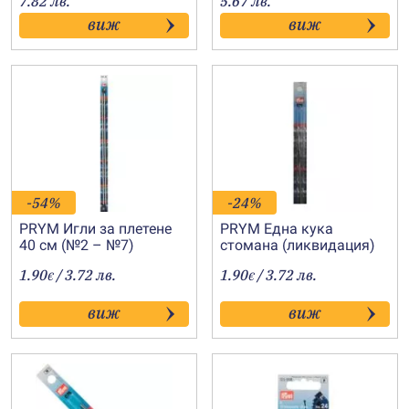
7.82 лв.
5.67 лв.
3.60€
1.20€
виж
виж
through
through
4.00€
2.90€
-54%
-24%
PRYM Игли за плетене
PRYM Една кука
40 см (№2 – №7)
стомана (ликвидация)
1.90
/ 3.72 лв.
1.90
/ 3.72 лв.
€
€
виж
виж