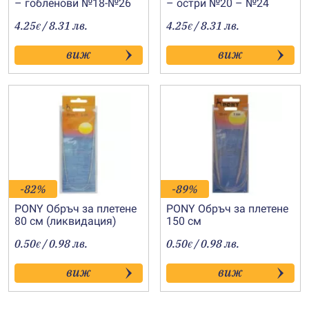
– гобленови №18-№26
– остри №20 – №24
4.25
/ 8.31 лв.
4.25
/ 8.31 лв.
€
€
виж
виж
-82%
-89%
PONY Обръч за плетене
PONY Обръч за плетене
80 см (ликвидация)
150 см
0.50
/ 0.98 лв.
0.50
/ 0.98 лв.
€
€
виж
виж