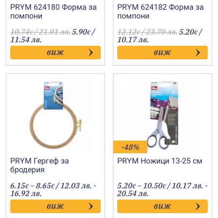
PRYM 624180 Форма за
PRYM 624182 Форма за
помпони
помпони
10.74
/ 21.01 лв.
5.90
/
12.12
/ 23.70 лв.
5.20
/
€
€
€
€
11.54 лв.
10.17 лв.
виж
виж
-48%
PRYM Гергеф за
PRYM Ножици 13-25 см
бродерия
Price
Price
6.15
–
8.65
/ 12.03 лв. -
5.20
–
10.50
/ 10.17 лв. -
€
€
€
€
range:
range:
16.92 лв.
20.54 лв.
6.15€
5.20€
виж
виж
through
through
8.65€
10.50€