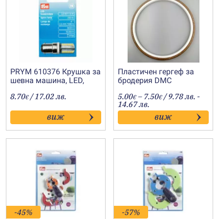
PRYM 610376 Крушка за
Пластичен гергеф за
шевна машина, LED,
бродерия DMC
2.5W, без винт
Price
8.70
/ 17.02 лв.
5.00
–
7.50
/ 9.78 лв. -
€
€
€
range:
14.67 лв.
5.00€
виж
виж
through
7.50€
-45%
-57%