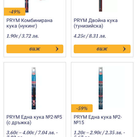
-49%
PRYM Комбинирана
PRYM Двойна кука
кука (нукинг)
(тунизийска)
1.90
/ 3.72 лв.
4.25
/ 8.31 лв.
€
€
виж
виж
-59%
PRYM Една кука №2-№5
PRYM Една кука №2-
(с дръжка)
№15
Price
Price
3.60
–
4.00
/ 7.04 лв. -
1.20
–
2.90
/ 2.35 лв. -
€
€
€
€
range:
range: