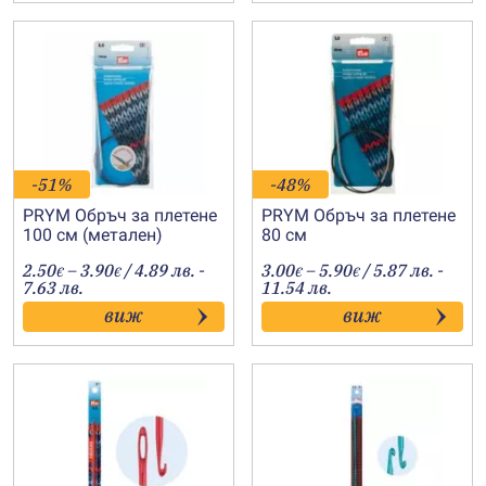
-51%
-48%
PRYM Обръч за плетене
PRYM Обръч за плетене
100 см (метален)
80 см
Price
Price
2.50
–
3.90
/ 4.89 лв. -
3.00
–
5.90
/ 5.87 лв. -
€
€
€
€
range:
range:
7.63 лв.
11.54 лв.
2.50€
3.00€
виж
виж
through
through
3.90€
5.90€