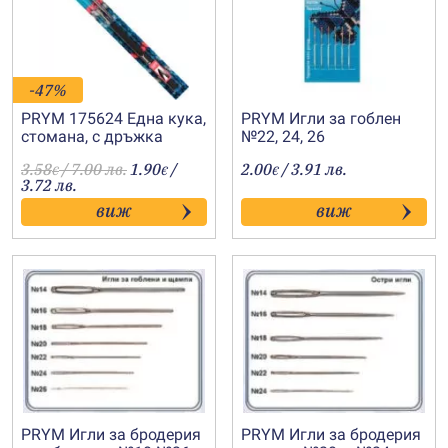
-47%
PRYM 175624 Една кука,
PRYM Игли за гоблен
стомана, с дръжка
№22, 24, 26
№0.75
3.58
/ 7.00 лв.
1.90
/
2.00
/ 3.91 лв.
€
€
€
3.72 лв.
виж
виж
PRYM Игли за бродерия
PRYM Игли за бродeрия