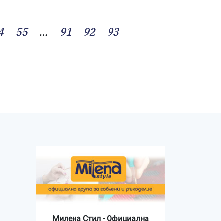
4
55
…
91
92
93
Милена Стил - Официална