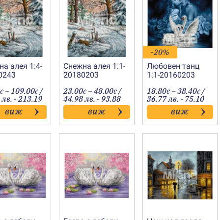
-20%
а алея 1:4-
Снежна алея 1:1-
Любовен танц
0243
20180203
1:1-20160203
Price
Price
Price
–
109.00
/
23.00
–
48.00
/
18.80
–
38.40
/
€
€
€
€
€
€
range:
range:
range
 лв. - 213.19
44.98 лв. - 93.88
36.77 лв. - 75.10
44.00€
23.00€
18.80
лв.
лв.
виж
виж
виж
through
through
throu
109.00€
48.00€
38.40