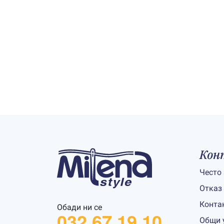
Кон
Често
Отказ
Конта
Обади ни се
032 67 19 10
Общи 