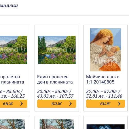
малени
 пролетен
Един пролетен
Майчина ласка
в планината
ден в планината
1:1-20140805
20130547
1:1-20130507
Price
Price
Price
–
85.00
/
22.00
–
55.00
/
27.00
–
57.00
/
€
€
€
€
€
€
range:
range:
range
 лв. - 166.25
43.03 лв. - 107.57
52.81 лв. - 111.48
36.00€
22.00€
27.00
лв.
лв.
виж
виж
виж
through
through
throu
85.00€
55.00€
57.00