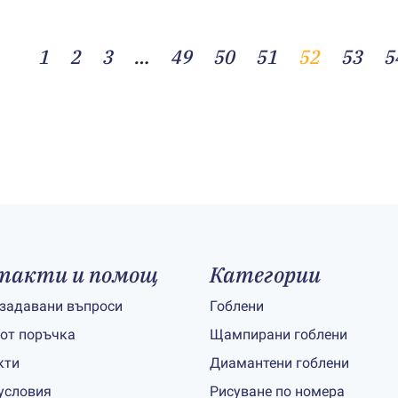
1
2
3
…
49
50
51
52
53
5
такти и помощ
Категории
 задавани въпроси
Гоблени
 от поръчка
Щампирани гоблени
кти
Диамантени гоблени
условия
Рисуване по номера