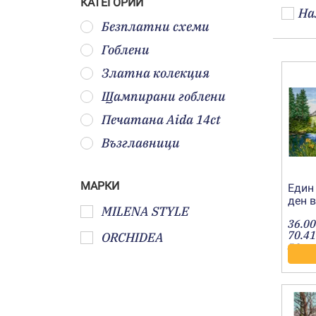
КАТЕГОРИИ
На
Безплатни схеми
Гоблени
Златна колекция
Щампирани гоблени
Печатана Aida 14ct
Възглавници
МАРКИ
Един
ден 
MILENA STYLE
1:4-
36.00
70.41
ORCHIDEA
лв.