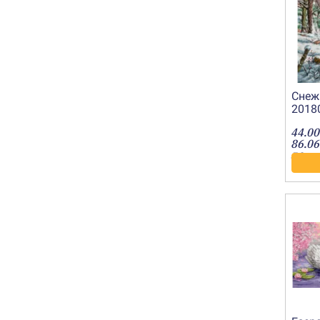
Снежн
2018
44.00
86.06
лв.