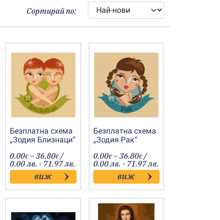
Сортирай по:
Безплатна схема
Безплатна схема
„Зодия Близнаци“
„Зодия Рак“
Price
Price
0.00
–
36.80
/
0.00
–
36.80
/
€
€
€
€
:
range:
range:
0.00 лв. - 71.97 лв.
0.00 лв. - 71.97 лв.
€
0.00€
0.00€
виж
виж
gh
through
through
€
36.80€
36.80€