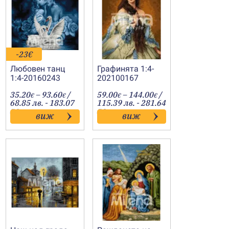
-23€
Любовен танц
Графинята 1:4-
1:4-20160243
202100167
Price
Price
35.20
–
93.60
/
59.00
–
144.00
/
€
€
€
€
:
range:
range:
68.85 лв. - 183.07
115.39 лв. - 281.64
€
35.20€
59.00€
лв.
лв.
виж
виж
gh
through
through
€
93.60€
144.00€