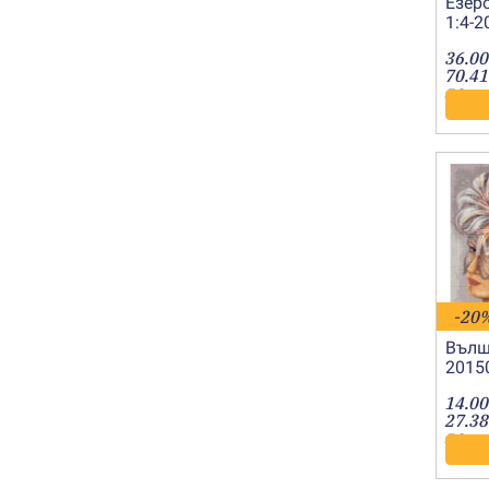
Езеро
1:4-
36.00
70.41
лв.
-20
Вълш
2015
14.00
27.38
лв.