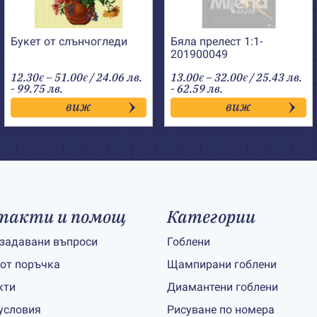
Букет от слънчогледи
Бяла прелест 1:1-
201900049
Price
Price
12.30
–
51.00
/ 24.06 лв.
13.00
–
32.00
/ 25.43 лв.
€
€
€
€
range:
range:
- 99.75 лв.
- 62.59 лв.
12.30€
13.00€
виж
виж
through
through
51.00€
32.00€
такти и помощ
Категории
 задавани въпроси
Гоблени
 от поръчка
Щампирани гоблени
кти
Диамантени гоблени
условия
Рисуване по номера