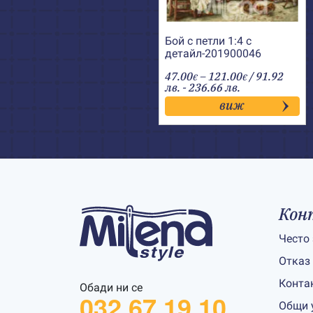
Бой с петли 1:4 с
детайл-201900046
Price
47.00
–
121.00
/ 91.92
€
€
range:
лв. - 236.66 лв.
47.00€
виж
through
121.00€
Кон
Често
Отказ
Конта
Обади ни се
032 67 19 10
Общи 