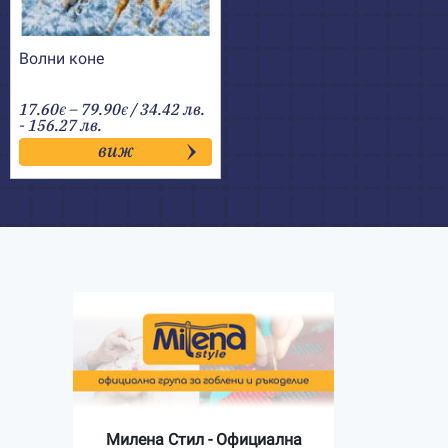
Волни коне
Price
17.60
–
79.90
/ 34.42 лв.
€
€
range:
- 156.27 лв.
17.60€
виж
through
79.90€
Милена Стил - Официална