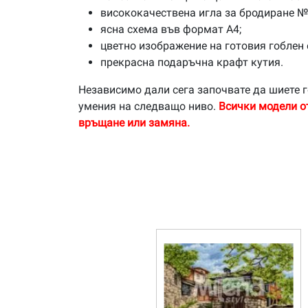
висококачествена игла за бродиране №
ясна схема във формат А4;
цветно изображение на готовия гоблен 
прекрасна подаръчна крафт кутия.
Независимо дали сега започвате да шиете г
умения на следващо ниво.
Всички модели о
връщане или замяна.