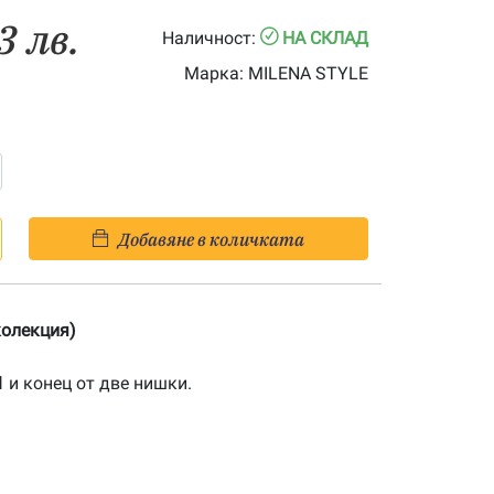
3 лв.
Наличност:
НА СКЛАД
Марка:
MILENA STYLE
Добавяне в количката
колекция)
1
и конец от две нишки.