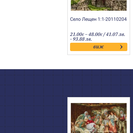
Село Лещен 1:1-20110204
Price
21.00
–
48.00
/ 41.07 лв.
€
€
range:
- 93.88 лв.
21.00€
виж
through
48.00€