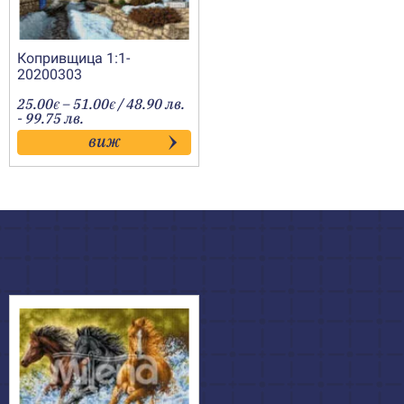
Копривщица 1:1-
20200303
Price
25.00
–
51.00
/ 48.90 лв.
€
€
range:
- 99.75 лв.
25.00€
виж
through
51.00€