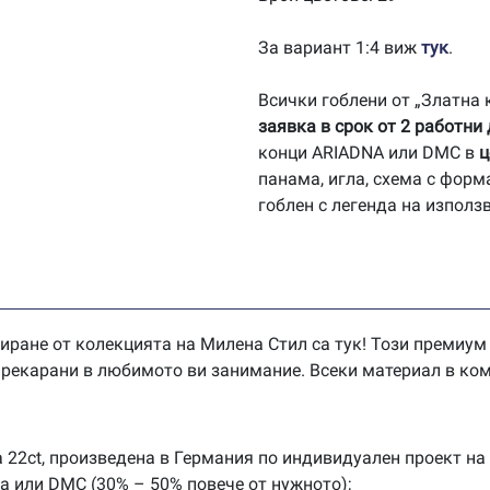
За вариант 1:4 виж
тук
.
Всички гоблени от „Златна
заявка в срок от 2 работни
конци ARIADNA или DMC в
ц
панама, игла, схема с форм
гоблен с легенда на използ
иране от колекцията на Милена Стил са тук! Този премиум
 прекарани в любимото ви занимание. Всеки материал в ком
 22ct, произведена в Германия по индивидуален проект на
na или DMC (30% – 50% повече от нужното);