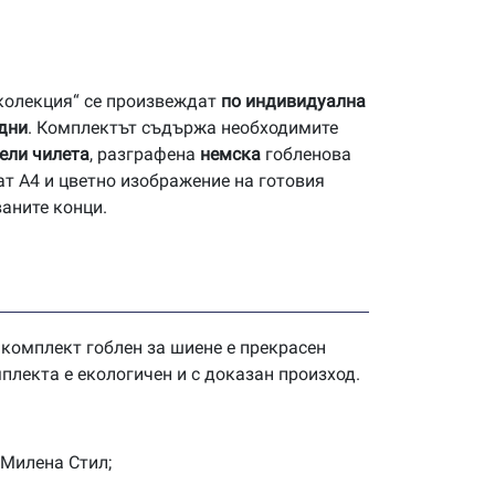
 колекция“ се произвеждат
по индивидуална
 дни
. Комплектът съдържа необходимите
ели чилета
, разграфена
немска
гобленова
ат А4 и цветно изображение на готовия
ваните конци.
 комплект гоблен за шиене е прекрасен
плекта е екологичен и с доказан произход.
 Милена Стил;