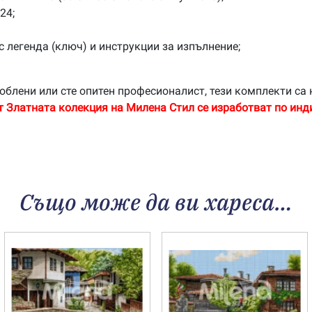
24;
с легенда (ключ) и инструкции за изпълнение;
облени или сте опитен професионалист, тези комплекти са 
т Златната колекция на Милена Стил се изработват по инд
Също може да ви хареса…