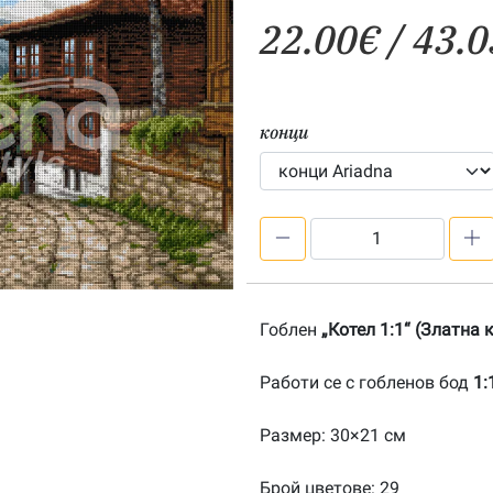
22.00
€
/ 43.0
конци
количество
за
Котел
1:1-
Гоблен
„Котел 1:1“ (Златна 
20191103
Работи се с гобленов бод
1:
Размер: 30×21 см
Брой цветове: 29