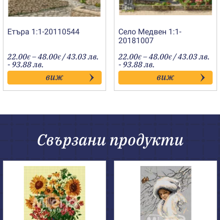
Етъра 1:1-20110544
Село Медвен 1:1-
20181007
Price
Price
22.00
–
48.00
/ 43.03 лв.
22.00
–
48.00
/ 43.03 лв.
€
€
€
€
range:
range:
- 93.88 лв.
- 93.88 лв.
22.00€
22.00€
виж
виж
through
through
48.00€
48.00€
Свързани продукти