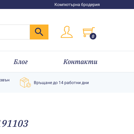
Компютърна бродерия
0
Блог
Контакти
извън
Връщане до 14 работни дни
191103