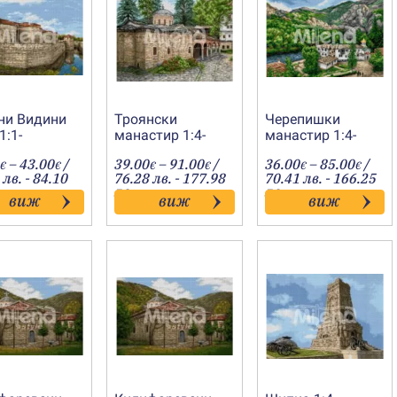
ни Видини
Троянски
Черепишки
1:1-
манастир 1:4-
манастир 1:4-
0409
20200146
20190844
Price
Price
Price
–
43.00
/
39.00
–
91.00
/
36.00
–
85.00
/
€
€
€
€
€
€
range:
range:
range
 лв. - 84.10
76.28 лв. - 177.98
70.41 лв. - 166.25
19.50€
39.00€
36.00
лв.
лв.
виж
виж
виж
through
through
throu
43.00€
91.00€
85.00