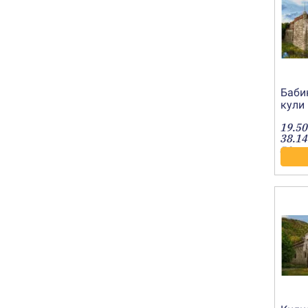
Баби
кули 
2019
19.50
38.14
лв.