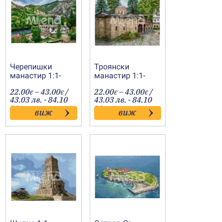
Черепишки
Троянски
манастир 1:1-
манастир 1:1-
20190804
20200106
Price
Price
22.00
–
43.00
/
22.00
–
43.00
/
€
€
€
€
:
range:
range:
43.03 лв. - 84.10
43.03 лв. - 84.10
€
22.00€
22.00€
лв.
лв.
виж
виж
gh
through
through
€
43.00€
43.00€