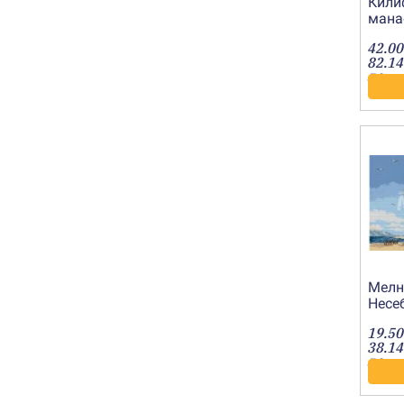
Кили
манас
2019
42.00
82.14
лв.
Мелн
Несеб
2013
19.50
38.14
лв.