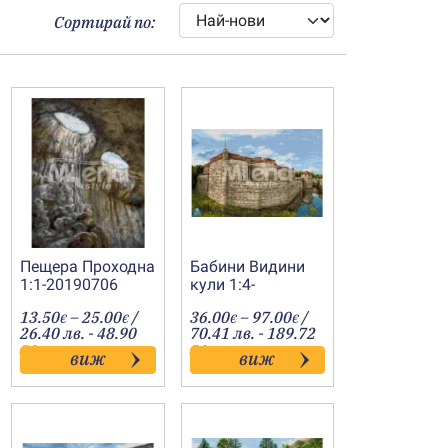
Сортирай по:
Пещера Проходна
Бабини Видини
1:1-20190706
кули 1:4-
20190449
Price
Price
13.50
–
25.00
/
36.00
–
97.00
/
€
€
€
€
:
range:
range:
26.40 лв. - 48.90
70.41 лв. - 189.72
€
13.50€
36.00€
лв.
лв.
виж
виж
gh
through
through
€
25.00€
97.00€