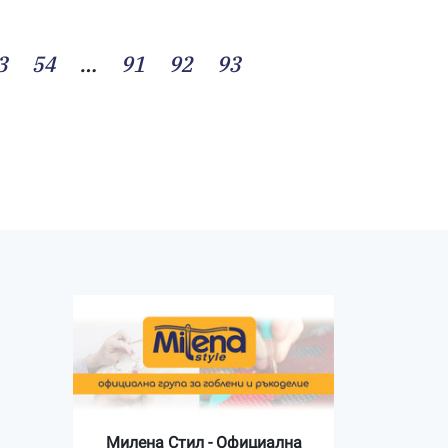
3
54
…
91
92
93
Милена Стил - Официална