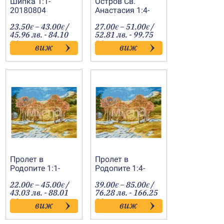
Шипка 1:1-
Остров Св.
20180804
Анастасия 1:4-
20180641
e
Price
Price
23.50
–
43.00
/
27.00
–
51.00
/
€
€
€
€
e:
range:
range:
45.96 лв. - 84.10
52.81 лв. - 99.75
00€
23.50€
27.00€
лв.
лв.
виж
виж
ugh
through
through
.00€
43.00€
51.00€
Пролет в
Пролет в
Родопите 1:1-
Родопите 1:4-
20120208
20120248
Price
Price
22.00
–
45.00
/
39.00
–
85.00
/
€
€
€
€
:
range:
range:
43.03 лв. - 88.01
76.28 лв. - 166.25
€
22.00€
39.00€
лв.
лв.
виж
виж
gh
through
through
€
45.00€
85.00€