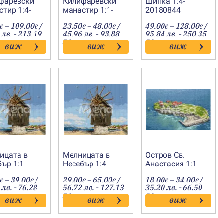
фаревски
Килифаревски
Шипка 1:4-
тир 1:4-
манастир 1:1-
20180844
0148
20190108
Price
Price
Pric
–
109.00
/
23.50
–
48.00
/
49.00
–
128.00
/
€
€
€
€
€
€
range:
range:
rang
 лв. - 213.19
45.96 лв. - 93.88
95.84 лв. - 250.35
42.00€
23.50€
49.
лв.
лв.
виж
виж
виж
through
through
thro
109.00€
48.00€
128
ицата в
Мелницата в
Остров Св.
ър 1:1-
Несебър 1:4-
Анастасия 1:1-
0703
20130743
20180611
Price
Price
Price
–
39.00
/
29.00
–
65.00
/
18.00
–
34.00
/
€
€
€
€
€
€
range:
range:
range
 лв. - 76.28
56.72 лв. - 127.13
35.20 лв. - 66.50
19.50€
29.00€
18.00
лв.
лв.
виж
виж
виж
through
through
throu
39.00€
65.00€
34.00