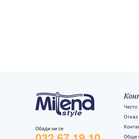
Кон
Често
Отказ
Конта
Обади ни се
032 67 19 10
Общи 