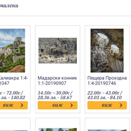
малени
алиакра 1:4-
Мадарски конник
Пещера Проходна
1047
1:1-20190907
1:4-20190746
Price
Price
Price
–
72.00
/
14.50
–
30.00
/
22.00
–
43.00
/
€
€
€
€
€
€
range:
range:
range
 лв. - 140.82
28.36 лв. - 58.67
43.03 лв. - 84.10
31.00€
14.50€
22.00
лв.
лв.
виж
виж
виж
through
through
throu
72.00€
30.00€
43.00