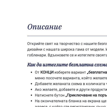
Описание
Открийте свят на творчество с нашите безп
дизайни с нашата широка гама от модели. И
гобленари. Вдъхновете се и изтеглете своят
Как да изтеглите безплатна схема
От
КОНЦИ
изберете вариант
„безплатна
меню посочете варианта, който желаете 
Добавете желаната схема в количката 
Ако желаете, добавете и други продукти
Натиснете бутон
„Приключване на поръ
На окончателната бланка на екрана ще с
адреса, с който сте регистрирани, също