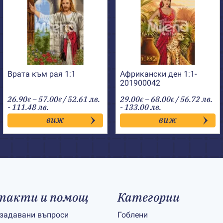
Врата към рая 1:1
Африкански ден 1:1-
201900042
Price
Price
26.90
–
57.00
/ 52.61 лв.
29.00
–
68.00
/ 56.72 лв.
€
€
€
€
range:
range:
- 111.48 лв.
- 133.00 лв.
26.90€
29.00€
виж
виж
through
through
57.00€
68.00€
такти и помощ
Категории
 задавани въпроси
Гоблени