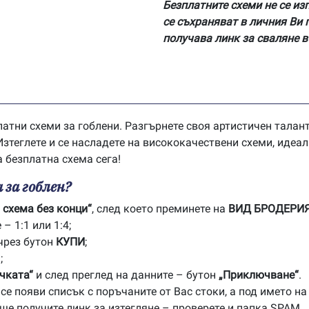
Безплатните схеми не се из
се съхраняват в личния Ви 
получава линк за сваляне в
латни схеми за гоблени. Разгърнете своя артистичен тала
зтеглете и се насладете на висококачествени схеми, идеал
а безплатна схема сега!
 за гоблен?
 схема без конци“
, след което преминете на
ВИД БРОДЕРИ
– 1:1 или 1:4;
чрез бутон
КУПИ
;
;
чката“
и след преглед на данните – бутон
„Приключване“
.
е появи списък с поръчаните от Вас стоки, а под името на
 ще получите линк за изтегляне – проверете и папка SPAM.