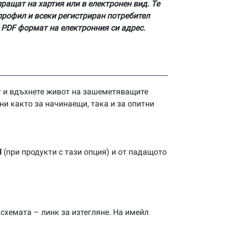
пращат на хартия или в електронен вид. Те
профил и всеки регистриран потребител
 PDF формат на електронния си адрес.
нт и вдъхнете живот на зашеметяващите
ни както за начинаещи, така и за опитни
Я
(при продукти с тази опция) и от падащото
 схемата – линк за изтегляне. На имейл