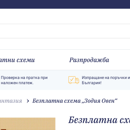
атни схеми
Разпродажба
Проверка на пратка при
Изпращане на поръчки 
наложен платеж.
България!
антазия
Безплатна схема „Зодия Овен“
Безплатна сх