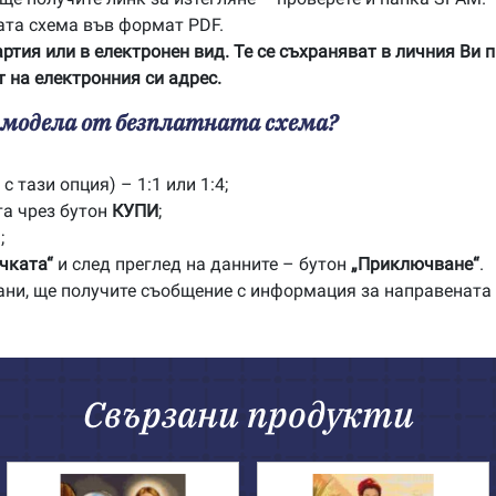
ата схема във формат PDF.
артия или в електронен вид. Те се съхраняват в личния Ви 
 на електронния си адрес.
с модела от безплатната схема?
с тази опция) – 1:1 или 1:4;
та чрез бутон
КУПИ
;
;
чката“
и след преглед на данните – бутон
„Приключване“
.
рани, ще получите съобщение с информация за направената
Свързани продукти