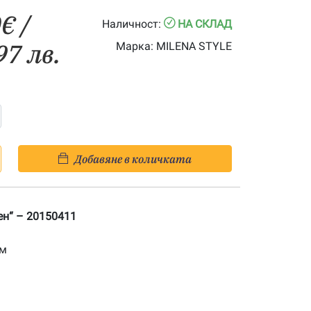
Price
0
€
/
Наличност:
НА СКЛАД
range:
97 лв.
Марка:
MILENA STYLE
0.00€
through
36.80€
Добавяне в количката
ен“ – 20150411
см