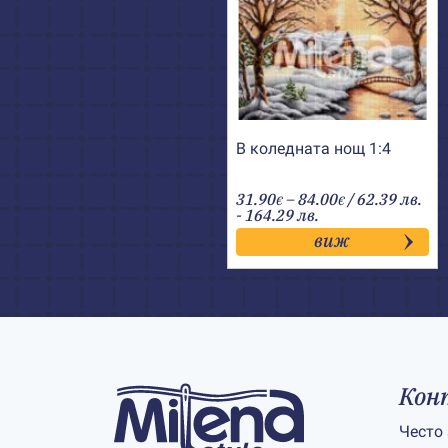
В коледната нощ 1:4
Price
31.90
–
84.00
/ 62.39 лв.
€
€
range:
- 164.29 лв.
31.90€
виж
through
84.00€
Кон
Често