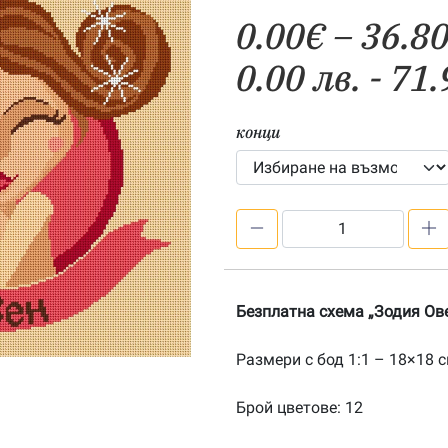
0.00
€
–
36.8
0.00 лв. - 71.
конци
количество
за
Безплатна
схема
Безплатна схема „Зодия Ов
„Зодия
Овен“
Размери с бод 1:1 – 18×18 
Брой цветове: 12