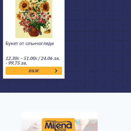
Букет от слънчогледи
Price
12.30
–
51.00
/ 24.06 лв.
€
€
range:
- 99.75 лв.
12.30€
виж
through
51.00€