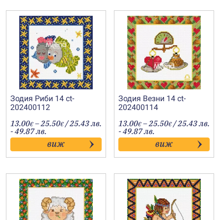
Зодия Риби 14 ct-
Зодия Везни 14 ct-
202400112
202400114
Price
Price
13.00
–
25.50
/ 25.43 лв.
13.00
–
25.50
/ 25.43 лв.
€
€
€
€
range:
range:
- 49.87 лв.
- 49.87 лв.
13.00€
13.00€
виж
виж
through
through
25.50€
25.50€