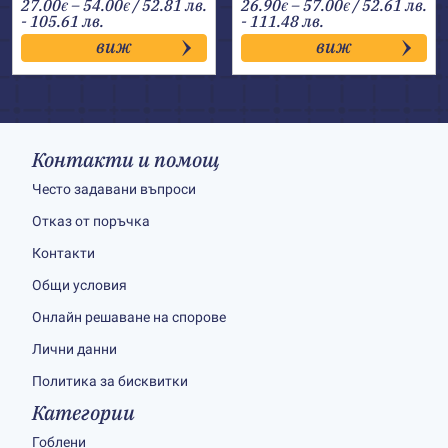
Price
Price
27.00
–
54.00
/ 52.81 лв.
26.90
–
57.00
/ 52.61 лв.
€
€
€
€
range:
range:
- 105.61 лв.
- 111.48 лв.
27.00€
26.90€
виж
виж
through
through
54.00€
57.00€
Контакти и помощ
Често задавани въпроси
Отказ от поръчка
Контакти
Общи условия
Онлайн решаване на спорове
Лични данни
Политика за бисквитки
Категории
Гоблени