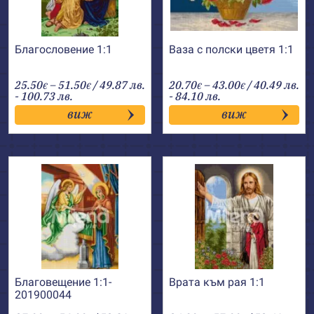
Благословение 1:1
Ваза с полски цветя 1:1
Price
Price
25.50
–
51.50
/ 49.87 лв.
20.70
–
43.00
/ 40.49 лв.
€
€
€
€
range:
range:
- 100.73 лв.
- 84.10 лв.
25.50€
20.70€
виж
виж
through
through
51.50€
43.00€
Благовещение 1:1-
Врата към рая 1:1
201900044