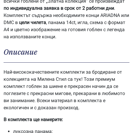
Всички гоблени от „Златна колекция“ се произвеждат
по индивидуална заявка в срок от 2 работни дни
.
Комплектът съдържа необходимите конци ARIADNA или
DMC в
цели чилета
, панама 14ct, игла, схема с формат
А4 и цветно изображение на готовия гоблен с легенда
на използваните конци.
Описание
Най-висококачествените комплекти за бродиране от
колекцията на Милена Стил са тук! Този премиум
комплект гоблен за шиене е прекрасен начин да се
поглезите с прекрасни мигове, прекарани в любимото
ви занимание. Всеки материал в комплекта е
екологичен и с доказан произход.
В комплекта ще намерите:
луксозна панама;