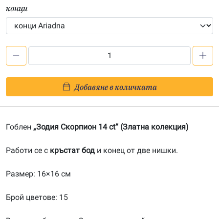
конци
количество
за
Зодия
Добавяне в количката
Скорпион
14
ct-
Гоблен
„Зодия Скорпион 14 ct“ (Златна колекция)
202400117
Работи се с
кръстат бод
и конец от две нишки.
Размер: 16×16 см
Брой цветове: 15