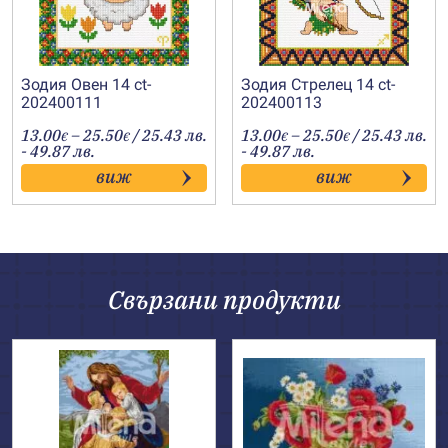
Зодия Овен 14 ct-
Зодия Стрелец 14 ct-
202400111
202400113
Price
Price
13.00
–
25.50
/ 25.43 лв.
13.00
–
25.50
/ 25.43 лв.
€
€
€
€
range:
range:
- 49.87 лв.
- 49.87 лв.
13.00€
13.00€
виж
виж
through
through
25.50€
25.50€
Свързани продукти