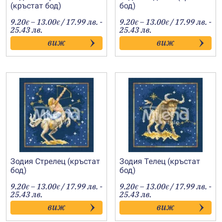
(кръстат бод)
бод)
Price
Price
9.20
–
13.00
/ 17.99 лв. -
9.20
–
13.00
/ 17.99 лв. -
€
€
€
€
range:
range:
25.43 лв.
25.43 лв.
9.20€
9.20€
виж
виж
through
through
13.00€
13.00€
Зодия Стрелец (кръстат
Зодия Телец (кръстат
бод)
бод)
Price
Price
9.20
–
13.00
/ 17.99 лв. -
9.20
–
13.00
/ 17.99 лв. -
€
€
€
€
range:
range:
25.43 лв.
25.43 лв.
9.20€
9.20€
виж
виж
through
through
13.00€
13.00€