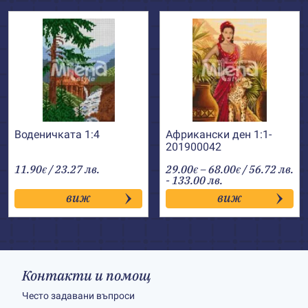
Воденичката 1:4
Африкански ден 1:1-
201900042
Price
11.90
/ 23.27 лв.
29.00
–
68.00
/ 56.72 лв.
€
€
€
range:
- 133.00 лв.
29.00€
виж
виж
through
68.00€
Контакти и помощ
Често задавани въпроси