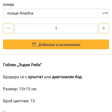
конци
количество
за
Зодия
Добавяне в количката
Риби
(кръстат
бод)
Гоблен „Зодия Риби“
Бродира се с
кръстат
или
диагонален бод
.
Размер: 15×15 см.
Брой цветове: 13