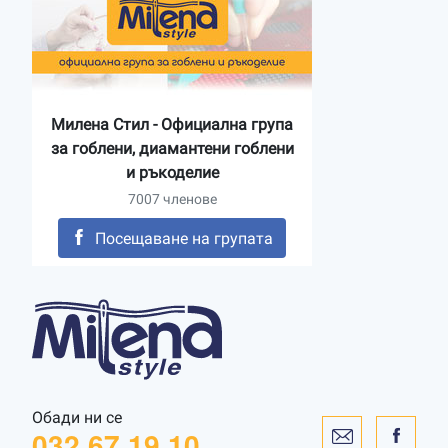
Милена Стил - Официална група
за гоблени, диамантени гоблени
и ръкоделие
7007 членове
Посещаване на групата
Обади ни се
032 67 19 10