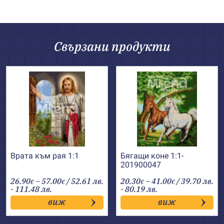
Свързани продукти
Врата към рая 1:1
Бягащи коне 1:1-
201900047
Price
Price
26.90
–
57.00
/ 52.61 лв.
20.30
–
41.00
/ 39.70 лв.
€
€
€
€
range:
range:
- 111.48 лв.
- 80.19 лв.
26.90€
20.30€
виж
виж
through
through
57.00€
41.00€