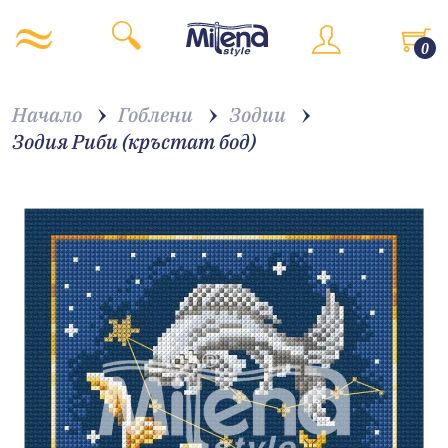
0
Начало
Гоблени
Зодии
Зодия Риби (кръстат бод)