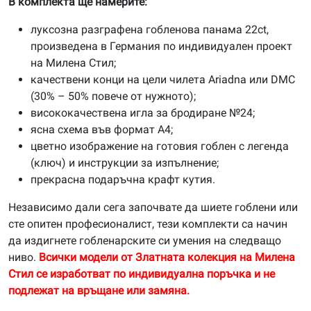
В комплекта ще намерите:
луксозна разграфена гобленова панама 22ct,
произведена в Германия по индивидуален проект
на Милена Стил;
качествени конци на цели чилета Ariadna или DMC
(30% – 50% повече от нужното);
висококачествена игла за бродиране №24;
ясна схема във формат А4;
цветно изображение на готовия гоблен с легенда
(ключ) и инструкции за изпълнение;
прекрасна подаръчна крафт кутия.
Независимо дали сега започвате да шиете гоблени или
сте опитен професионалист, тези комплекти са начин
да издигнете гобленарските си умения на следващо
ниво.
Всички модели от Златната колекция на Милена
Стил се изработват по индивидуална поръчка и не
подлежат на връщане или замяна.