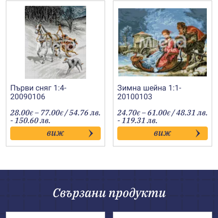
Първи сняг 1:4-
Зимна шейна 1:1-
20090106
20100103
Price
Price
28.00
–
77.00
/ 54.76 лв.
24.70
–
61.00
/ 48.31 лв.
€
€
€
€
range:
range:
- 150.60 лв.
- 119.31 лв.
28.00€
24.70€
виж
виж
through
through
77.00€
61.00€
Свързани продукти