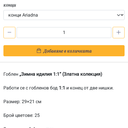
конци
количество
за
Зимна
Добавяне в количката
идилия
1:1-
20120103
Гоблен
„Зимна идилия 1:1“ (Златна колекция)
Работи се с гобленов бод
1:1
и конец от две нишки.
Размер: 29×21 см
Брой цветове: 25