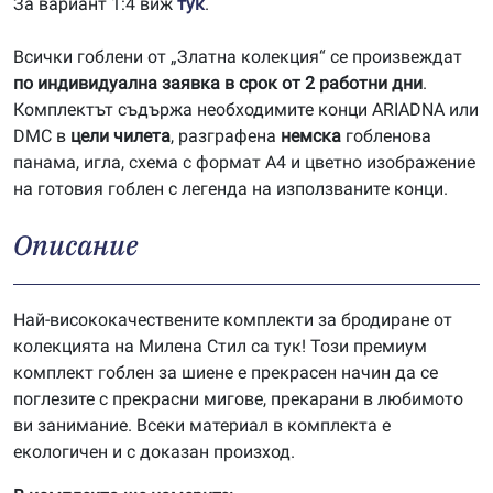
За вариант 1:4 виж
тук
.
Всички гоблени от „Златна колекция“ се произвеждат
по индивидуална заявка в срок от 2 работни дни
.
Комплектът съдържа необходимите конци ARIADNA или
DMC в
цели чилета
, разграфена
немска
гобленова
панама, игла, схема с формат А4 и цветно изображение
на готовия гоблен с легенда на използваните конци.
Описание
Най-висококачествените комплекти за бродиране от
колекцията на Милена Стил са тук! Този премиум
комплект гоблен за шиене е прекрасен начин да се
поглезите с прекрасни мигове, прекарани в любимото
ви занимание. Всеки материал в комплекта е
екологичен и с доказан произход.