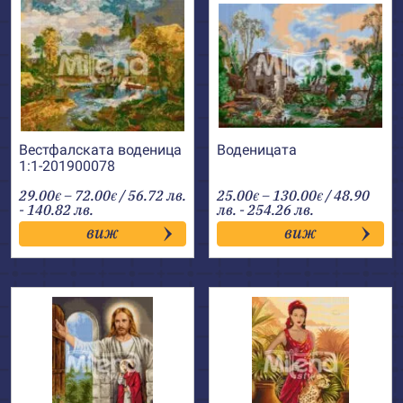
Вестфалската воденица
Воденицата
1:1-201900078
Price
Price
29.00
–
72.00
/ 56.72 лв.
25.00
–
130.00
/ 48.90
€
€
€
€
range:
range:
- 140.82 лв.
лв. - 254.26 лв.
29.00€
25.00€
виж
виж
through
through
72.00€
130.00€