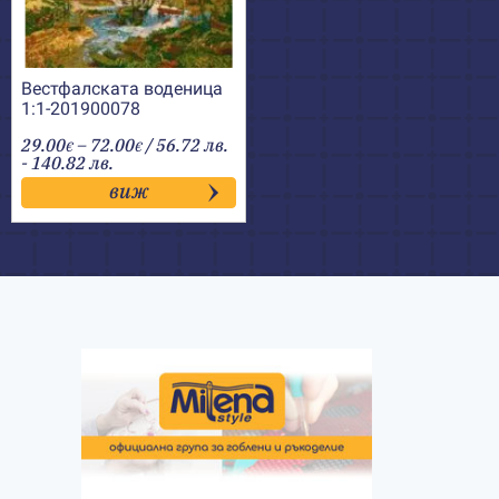
Вестфалската воденица
1:1-201900078
Price
29.00
–
72.00
/ 56.72 лв.
€
€
range:
- 140.82 лв.
29.00€
виж
through
72.00€