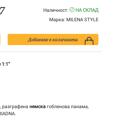
7
Наличност:
НА СКЛАД
Марка:
MILENA STYLE
Добавяне в количката
 1:1“
, разграфена
немска
гобленова панама,
RIADNA.