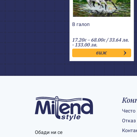
В галоп
Price
17.20
–
68.00
/ 33.64 лв.
€
€
range:
- 133.00 лв.
17.20€
виж
through
68.00€
Кон
Често
Отказ
Конта
Обади ни се