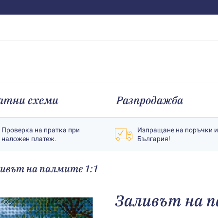
атни схеми
Разпродажба
Проверка на пратка при
Изпращане на поръчки 
наложен платеж.
България!
ивът на палмите 1:1
Заливът на п