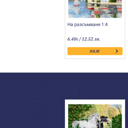
На разсъмване 1:4
6.40
/ 12.52 лв.
€
виж