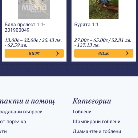
Бяла прелест 1:1-
Бурята 1:1
201900049
Price
Price
13.00
–
32.00
/ 25.43 лв.
27.00
–
65.00
/ 52.81 лв.
€
€
€
€
range:
range:
- 62.59 лв.
- 127.13 лв.
13.00€
27.00€
виж
виж
through
through
32.00€
65.00€
такти и помощ
Категории
 задавани въпроси
Гоблени
 от поръчка
Щампирани гоблени
кти
Диамантени гоблени