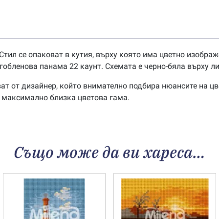
Стил се опаковат в кутия, върху която има цветно изображ
обленова панама 22 каунт. Схемата е черно-бяла върху ли
ат от дизайнер, който внимателно подбира нюансите на цв
в максимално близка цветова гама.
Също може да ви хареса…