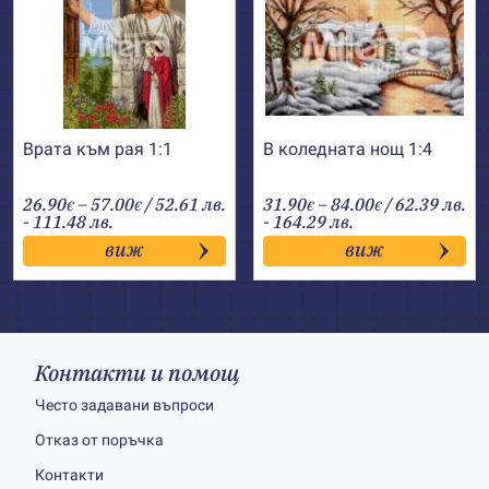
Врата към рая 1:1
В коледната нощ 1:4
Price
Price
26.90
–
57.00
/ 52.61 лв.
31.90
–
84.00
/ 62.39 лв.
€
€
€
€
range:
range:
- 111.48 лв.
- 164.29 лв.
26.90€
31.90€
виж
виж
through
through
57.00€
84.00€
Контакти и помощ
Често задавани въпроси
Отказ от поръчка
Контакти