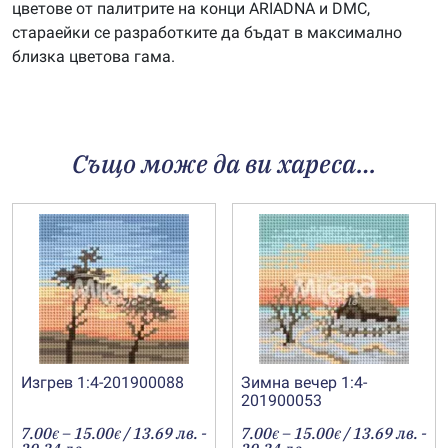
цветове от палитрите на конци ARIADNA и DMC,
стараейки се разработките да бъдат в максимално
близка цветова гама.
Също може да ви хареса…
Изгрев 1:4-201900088
Зимна вечер 1:4-
201900053
Price
Price
7.00
–
15.00
/ 13.69 лв. -
7.00
–
15.00
/ 13.69 лв. -
€
€
€
€
range:
range: