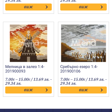
29.34 лв.
29.34 лв.
7.00€
7.00€
виж
виж
through
through
15.00€
15.00€
Мелница в залез 1:4-
Сребърно езеро 1:4-
201900093
201900106
Price
Price
7.00
–
15.00
/ 13.69 лв. -
7.00
–
15.00
/ 13.69 лв. -
€
€
€
€
range:
range:
29.34 лв.
29.34 лв.
7.00€
7.00€
виж
виж
through
through
15.00€
15.00€