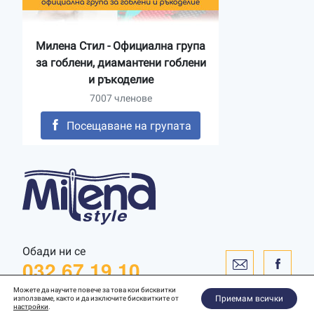
Милена Стил - Официална група
за гоблени, диамантени гоблени
и ръкоделие
7007 членове
Посещаване на групата
Обади ни се
032 67 19 10
Можете да научите повече за това кои бисквитки
Приемам всички
използваме, както и да изключите бисквитките от
настройки
.