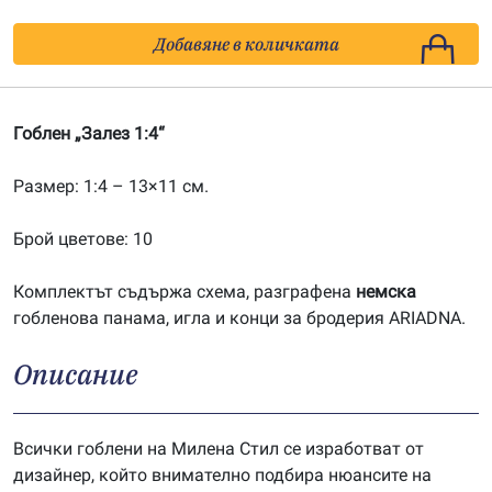
за
Залез
Добавяне в количката
1:4
Гоблен „Залез 1:4“
Размер: 1:4 – 13×11 см.
Брой цветове: 10
Комплектът съдържа схема, разграфена
немска
гобленова панама, игла и конци за бродерия ARIADNA.
Описание
Всички гоблени на Милена Стил се изработват от
дизайнер, който внимателно подбира нюансите на