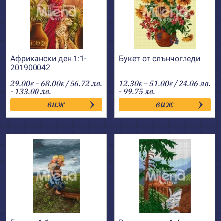
Африкански ден 1:1-
Букет от слънчогледи
201900042
Price
Price
29.00
–
68.00
/ 56.72 лв.
12.30
–
51.00
/ 24.06 лв.
€
€
€
€
range:
range:
- 133.00 лв.
- 99.75 лв.
29.00€
12.30€
виж
виж
through
through
68.00€
51.00€