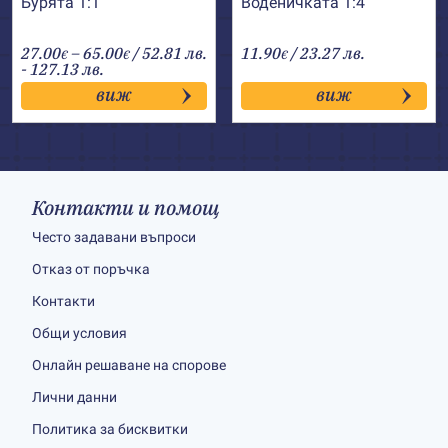
Бурята 1:1
Воденичката 1:4
Price
27.00
–
65.00
/ 52.81 лв.
11.90
/ 23.27 лв.
€
€
€
range:
- 127.13 лв.
27.00€
виж
виж
through
65.00€
Контакти и помощ
Често задавани въпроси
Отказ от поръчка
Контакти
Общи условия
Онлайн решаване на спорове
Лични данни
Политика за бисквитки