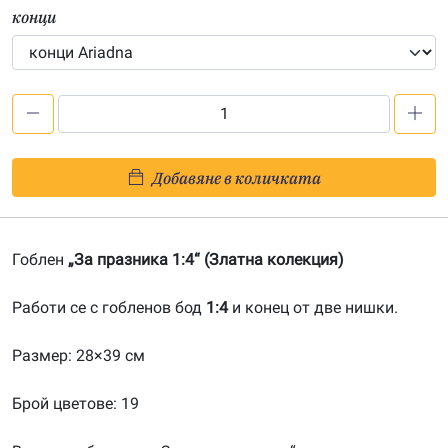
конци
количество
за
За
Добавяне в количката
празника
1:4-
20110206
Гоблен
„За празника 1:4“ (Златна колекция)
Работи се с гобленов бод
1:4
и конец от две нишки.
Размер: 28×39 см
Брой цветове: 19