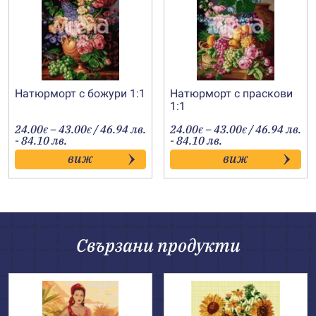
Натюрморт с божури 1:1
Натюрморт с праскови
1:1
Price
Price
24.00
–
43.00
/ 46.94 лв.
24.00
–
43.00
/ 46.94 лв.
€
€
€
€
range:
range:
- 84.10 лв.
- 84.10 лв.
24.00€
24.00€
виж
виж
through
through
43.00€
43.00€
Свързани продукти