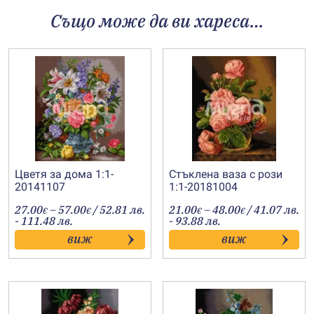
Също може да ви хареса…
Цветя за дома 1:1-
Стъклена ваза с рози
20141107
1:1-20181004
Price
Price
27.00
–
57.00
/ 52.81 лв.
21.00
–
48.00
/ 41.07 лв.
€
€
€
€
range:
range:
- 111.48 лв.
- 93.88 лв.
27.00€
21.00€
виж
виж
through
through
57.00€
48.00€