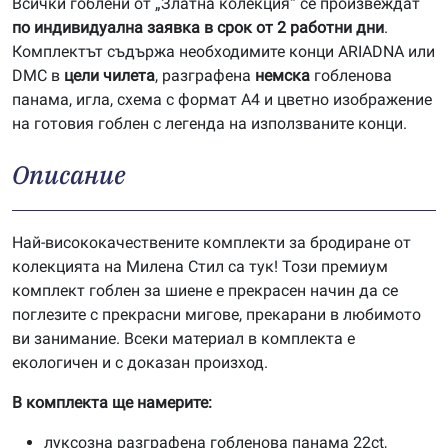
Всички гоблени от „Златна колекция“ се произвеждат
по индивидуална заявка в срок от 2 работни дни
.
Комплектът съдържа необходимите конци ARIADNA или
DMC в
цели чилета
, разграфена
немска
гобленова
панама, игла, схема с формат А4 и цветно изображение
на готовия гоблен с легенда на използваните конци.
Описание
Най-висококачествените комплекти за бродиране от
колекцията на Милена Стил са тук! Този премиум
комплект гоблен за шиене е прекрасен начин да се
поглезите с прекрасни мигове, прекарани в любимото
ви занимание. Всеки материал в комплекта е
екологичен и с доказан произход.
В комплекта ще намерите:
луксозна разграфена гобленова панама 22ct,