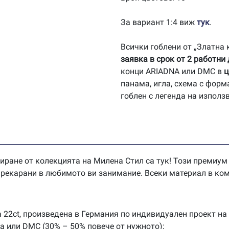
За вариант 1:4 виж
тук
.
Всички гоблени от „Златна
заявка в срок от 2 работни
конци ARIADNA или DMC в
ц
панама, игла, схема с форм
гоблен с легенда на използ
иране от колекцията на Милена Стил са тук! Този премиум
 прекарани в любимото ви занимание. Всеки материал в ком
 22ct, произведена в Германия по индивидуален проект на
na или DMC (30% – 50% повече от нужното);