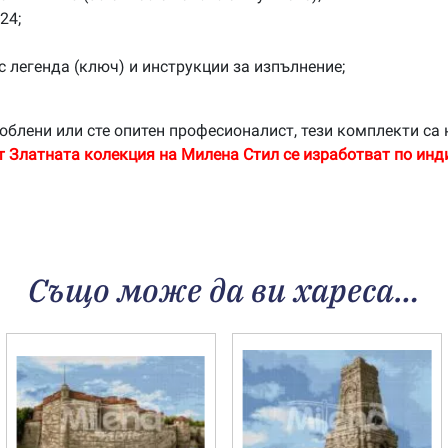
24;
с легенда (ключ) и инструкции за изпълнение;
облени или сте опитен професионалист, тези комплекти са 
т Златната колекция на Милена Стил се изработват по инд
Също може да ви хареса…