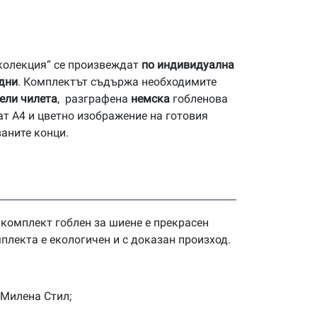
 колекция“ се произвеждат
по индивидуална
 дни
. Комплектът съдържа необходимите
ели чилета
, разграфена
немска
гобленова
ат А4 и цветно изображение на готовия
ваните конци.
 комплект гоблен за шиене е прекрасен
плекта е екологичен и с доказан произход.
 Милена Стил;