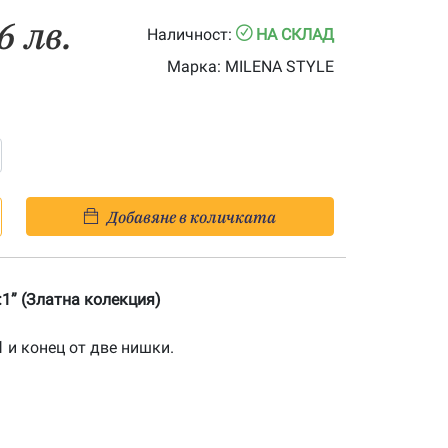
6 лв.
Наличност:
НА СКЛАД
Марка:
MILENA STYLE
Добавяне в количката
1” (Златна колекция)
1
и конец от две нишки.