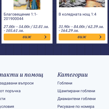
Благовещение 1:1-
В коледната нощ 1:4
201900044
Price
Price
27.00
–
54.00
/ 52.81 лв.
31.90
–
84.00
/ 62.39 лв.
€
€
€
€
range:
range:
- 105.61 лв.
- 164.29 лв.
27.00€
31.90€
виж
виж
through
through
54.00€
84.00€
такти и помощ
Категории
 задавани въпроси
Гоблени
 от поръчка
Щампирани гоблени
кти
Диамантени гоблени
условия
Рисуване по номера