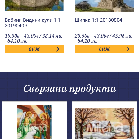
Бабини Видини кули 1:1-
Шипка 1:1-20180804
20190409
Price
Price
19.50
–
43.00
/ 38.14 лв.
23.50
–
43.00
/ 45.96 лв.
€
€
€
€
range:
range:
- 84.10 лв.
- 84.10 лв.
19.50€
23.50€
виж
виж
through
through
43.00€
43.00€
Свързани продукти