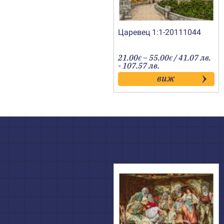
Царевец 1:1-20111044
Price
21.00
–
55.00
/ 41.07 лв.
€
€
range:
- 107.57 лв.
21.00€
виж
through
55.00€