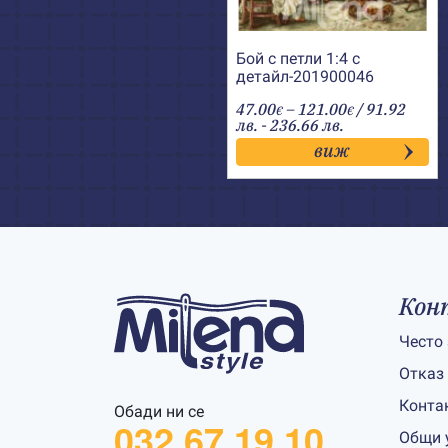
Бой с петли 1:4 с
детайл-201900046
Price
47.00
–
121.00
/ 91.92
€
€
range:
лв. - 236.66 лв.
47.00€
виж
through
121.00€
Кон
Често
Отказ
Конта
Обади ни се
032 67 19 10
Общи 