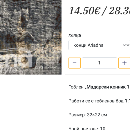
14.50
€
/ 28.3
конци
количество
за
Мадарски
конник
Гоблен
„Мадарски конник 1:
1:1-
20190907
Работи се с гобленов бод
1:
Размер: 32×22 см
Брой цветове: 10