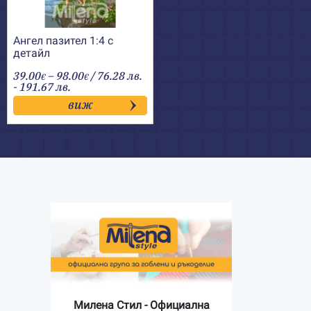
Ангел пазител 1:4 с
детайл
Price
39.00
–
98.00
/ 76.28 лв.
€
€
range:
- 191.67 лв.
39.00€
виж
through
98.00€
Милена Стил - Официална