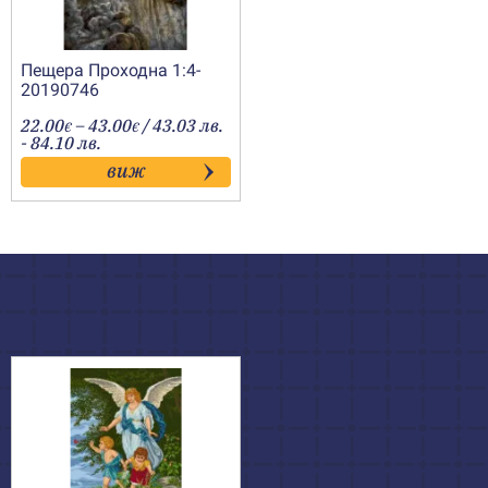
Пещера Проходна 1:4-
20190746
Price
22.00
–
43.00
/ 43.03 лв.
€
€
range:
- 84.10 лв.
22.00€
виж
through
43.00€