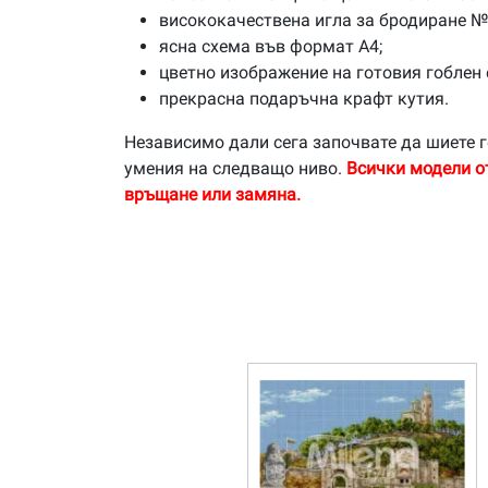
висококачествена игла за бродиране №
ясна схема във формат А4;
цветно изображение на готовия гоблен 
прекрасна подаръчна крафт кутия.
Независимо дали сега започвате да шиете г
умения на следващо ниво.
Всички модели о
връщане или замяна.