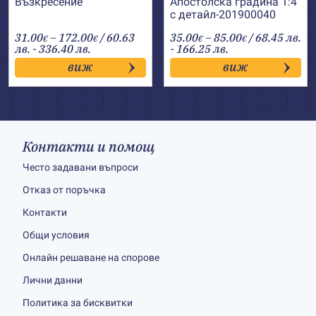
Възкресение
Апостолска градина 1:4
с детайл-201900040
Price
Price
31.00
–
172.00
/ 60.63
35.00
–
85.00
/ 68.45 лв.
€
€
€
€
range:
range:
лв. - 336.40 лв.
- 166.25 лв.
31.00€
35.00€
виж
виж
through
through
172.00€
85.00€
Контакти и помощ
Често задавани въпроси
Отказ от поръчка
Контакти
Общи условия
Онлайн решаване на спорове
Лични данни
Политика за бисквитки