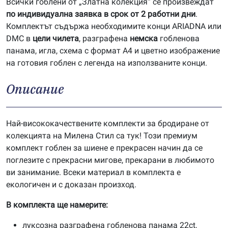
Всички гоблени от „Златна колекция“ се произвеждат
по индивидуална заявка в срок от 2 работни дни
.
Комплектът съдържа необходимите конци ARIADNA или
DMC в
цели чилета
, разграфена
немска
гобленова
панама, игла, схема с формат А4 и цветно изображение
на готовия гоблен с легенда на използваните конци.
Описание
Най-висококачествените комплекти за бродиране от
колекцията на Милена Стил са тук! Този премиум
комплект гоблен за шиене е прекрасен начин да се
поглезите с прекрасни мигове, прекарани в любимото
ви занимание. Всеки материал в комплекта е
екологичен и с доказан произход.
В комплекта ще намерите:
луксозна разграфена гобленова панама 22ct,