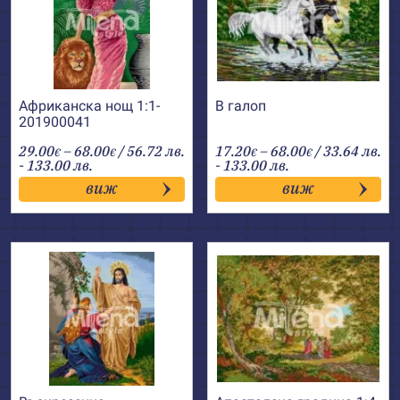
Африканска нощ 1:1-
В галоп
201900041
Price
Price
29.00
–
68.00
/ 56.72 лв.
17.20
–
68.00
/ 33.64 лв.
€
€
€
€
range:
range:
- 133.00 лв.
- 133.00 лв.
29.00€
17.20€
виж
виж
through
through
68.00€
68.00€