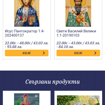
Исус Пантократор 1:4-
Свети Василий Велики
202400137
1:1-20190103
Price
Price
22.00
–
48.00
/ 43.03 лв.
22.00
–
43.00
/ 43.03 лв.
€
€
€
€
range:
range:
- 93.88 лв.
- 84.10 лв.
22.00€
22.00€
виж
виж
through
through
48.00€
43.00€
Свързани продукти