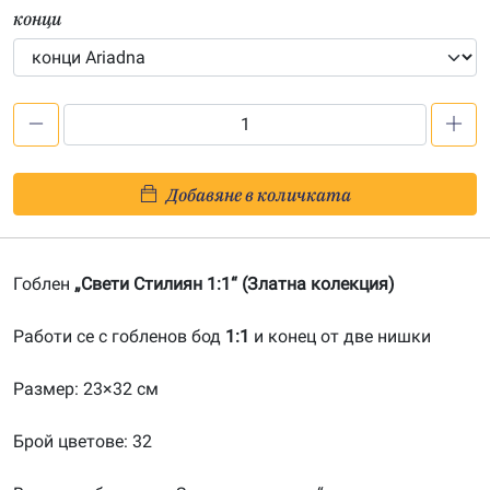
конци
количество
за
Свети
Добавяне в количката
Стилиян
1:1-
202400182
Гоблен
„Свети Стилиян 1:1“ (Златна колекция)
Работи се с гобленов бод
1:1
и конец от две нишки
Размер: 23×32 см
Брой цветове: 32