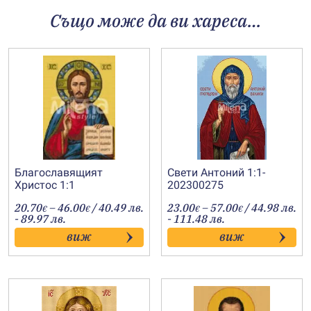
Също може да ви хареса…
Благославящият
Свети Антоний 1:1-
Христос 1:1
202300275
Price
Price
20.70
–
46.00
/ 40.49 лв.
23.00
–
57.00
/ 44.98 лв.
€
€
€
€
range:
range:
- 89.97 лв.
- 111.48 лв.
20.70€
23.00€
виж
виж
through
through
46.00€
57.00€