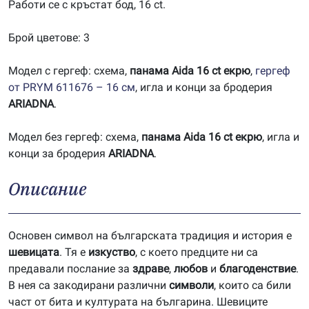
Работи се с кръстат бод, 16 ct.
Брой цветове: 3
Модел с гергеф: схема,
панама Aida 16 ct екрю
,
гергеф
от PRYM 611676 – 16 см
, игла и конци за бродерия
ARIADNA
.
Модел без гергеф: схема,
панама Aida 16 ct екрю
, игла и
конци за бродерия
ARIADNA
.
Описание
Основен символ на българската традиция и история е
шевицата
. Тя е
изкуство
, с което предците ни са
предавали послание за
здраве
,
любов
и
благоденствие
.
В нея са закодирани различни
символи
, които са били
част от бита и културата на българина. Шевиците