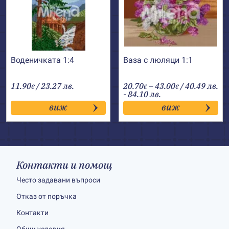
Воденичката 1:4
Ваза с люляци 1:1
Price
11.90
/ 23.27 лв.
20.70
–
43.00
/ 40.49 лв.
€
€
€
range:
- 84.10 лв.
20.70€
виж
виж
through
43.00€
Контакти и помощ
Често задавани въпроси
Отказ от поръчка
Контакти