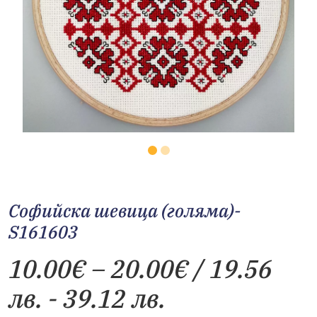
Софийска шевица (голяма)-
S161603
Price
10.00
€
–
20.00
€
/ 19.56
range:
лв. - 39.12 лв.