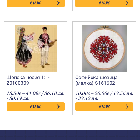
виж
виж
through
20.00€
Шопска носия 1:1-
Софийска шевица
20100309
(малка)-S161602
Price
Price
18.50
–
41.00
/ 36.18 лв.
10.00
–
20.00
/ 19.56 лв.
€
€
€
€
range:
range:
- 80.19 лв.
- 39.12 лв.
18.50€
10.00€
виж
виж
through
through
41.00€
20.00€