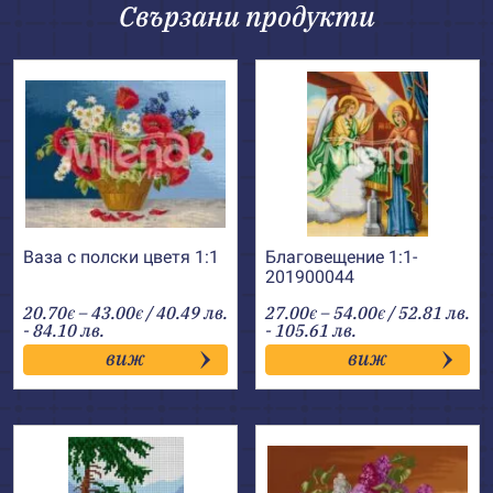
Свързани продукти
Ваза с полски цветя 1:1
Благовещение 1:1-
201900044
Price
Price
20.70
–
43.00
/ 40.49 лв.
27.00
–
54.00
/ 52.81 лв.
€
€
€
€
range:
range:
- 84.10 лв.
- 105.61 лв.
20.70€
27.00€
виж
виж
through
through
43.00€
54.00€