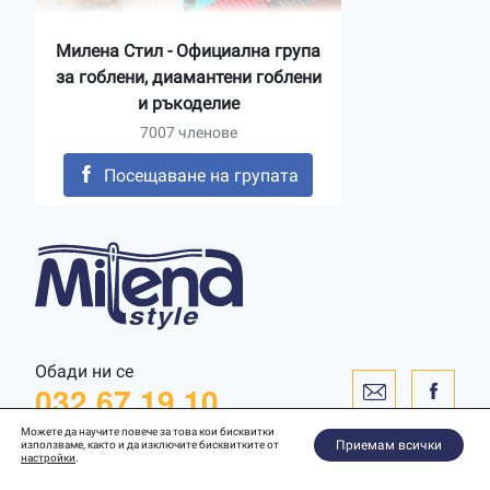
Милена Стил - Официална група
за гоблени, диамантени гоблени
и ръкоделие
7007 членове
Посещаване на групата
Обади ни се
032 67 19 10
Можете да научите повече за това кои бисквитки
Приемам всички
използваме, както и да изключите бисквитките от
настройки
.
Уебсайт от
WebToSpec