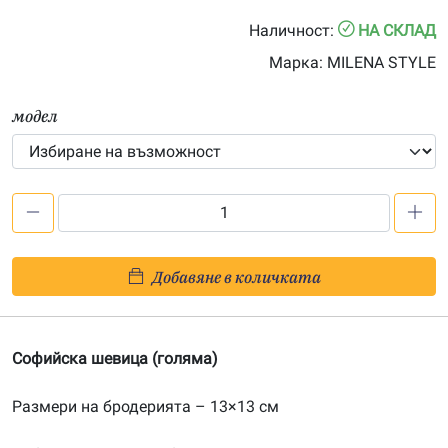
10.00€
Наличност:
НА СКЛАД
through
Марка:
MILENA STYLE
20.00€
модел
количество
за
Софийска
Добавяне в количката
шевица
(голяма)-
S161603
Софийска шевица (голяма)
Размери на бродерията – 13×13 см