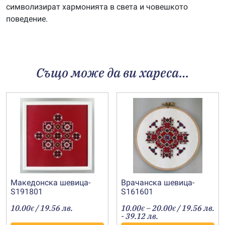
символизират хармонията в света и човешкото
поведение.
Също може да ви хареса…
Македонска шевица-
Врачанска шевица-
S191801
S161601
Price
10.00
/ 19.56 лв.
10.00
–
20.00
/ 19.56 лв.
€
€
€
range:
- 39.12 лв.
10.00€