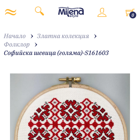
0
Начало
Златна колекция
Фолклор
Софийска шевица (голяма)-S161603