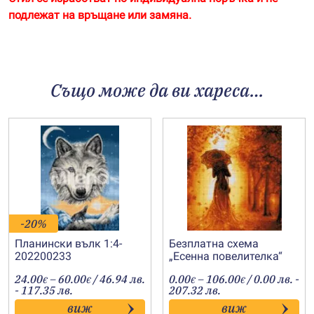
подлежат на връщане или замяна.
Също може да ви хареса…
-20%
Планински вълк 1:4-
Безплатна схема
202200233
„Есенна повелителка“
Price
Price
24.00
–
60.00
/ 46.94 лв.
0.00
–
106.00
/ 0.00 лв. -
€
€
€
€
range:
range:
- 117.35 лв.
207.32 лв.
24.00€
0.00€
виж
виж
through
through