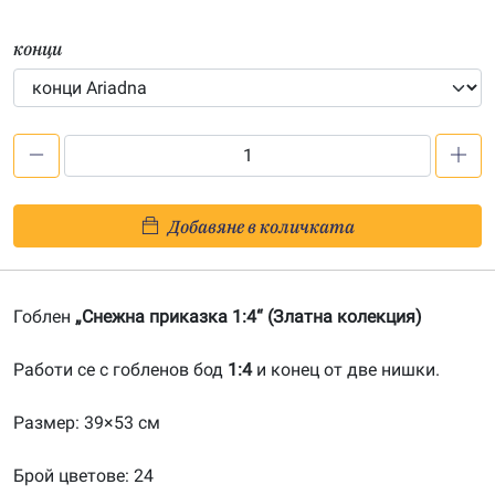
конци
количество
за
Снежна
Добавяне в количката
приказка
1:4-
20090342
Гоблен
„Снежна приказка 1:4“ (Златна колекция)
Работи се с гобленов бод
1:4
и конец от две нишки.
Размер: 39×53 см
Брой цветове: 24