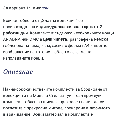
За вариант 1:1 виж
тук
.
Всички гоблени от „Златна колекция“ се
произвеждат
по индивидуална заявка в срок от 2
работни дни
. Комплектът съдържа необходимите конци
ARIADNA или DMC в
цели чилета
, разграфена
немска
гобленова панама, игла, схема с формат А4 и цветно
изображение на готовия гоблен с легенда на
използваните конци.
Описание
Най-висококачествените комплекти за бродиране от
колекцията на Милена Стил са тук! Този премиум
комплект гоблен за шиене е прекрасен начин да се
поглезите с прекрасни мигове, прекарани в любимото
ви занимание. Всеки материал в комплекта е