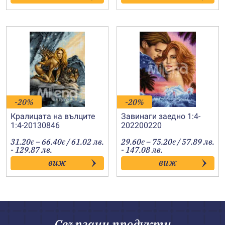
60.00€
106.00€
-20%
-20%
Кралицата на вълците
Завинаги заедно 1:4-
1:4-20130846
202200220
Price
Price
31.20
–
66.40
/ 61.02 лв.
29.60
–
75.20
/ 57.89 лв.
€
€
€
€
range:
range:
- 129.87 лв.
- 147.08 лв.
31.20€
29.60€
виж
виж
through
through
66.40€
75.20€
Свързани продукти