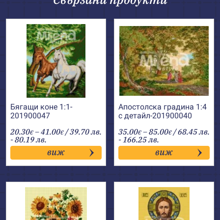
Бягащи коне 1:1-
Апостолска градина 1:4
201900047
с детайл-201900040
Price
Price
20.30
–
41.00
/ 39.70 лв.
35.00
–
85.00
/ 68.45 лв.
€
€
€
€
range:
range:
- 80.19 лв.
- 166.25 лв.
20.30€
35.00€
виж
виж
through
through
41.00€
85.00€