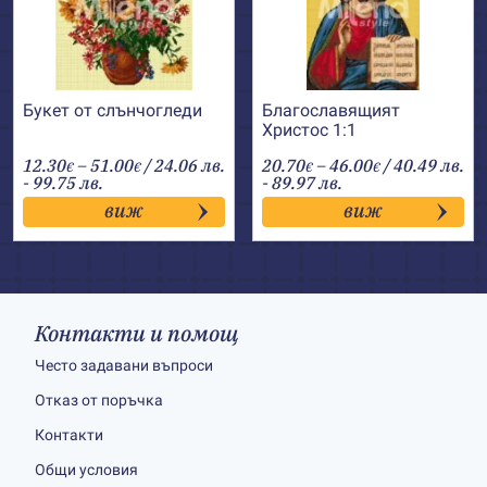
Букет от слънчогледи
Благославящият
Христос 1:1
Price
Price
12.30
–
51.00
/ 24.06 лв.
20.70
–
46.00
/ 40.49 лв.
€
€
€
€
range:
range:
- 99.75 лв.
- 89.97 лв.
12.30€
20.70€
виж
виж
through
through
51.00€
46.00€
Контакти и помощ
Често задавани въпроси
Отказ от поръчка
Контакти
Общи условия