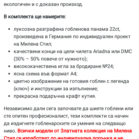
екологичен и с доказан произход.
В комплекта ще намерите:
луксозна разграфена гобленова панама 22ct,
произведена в Германия по индивидуален проект
на Милена Стил;
качествени конци на цели чилета Ariadna или DMC
(30% – 50% повече от нужното);
висококачествена игла за бродиране №24;
ясна схема във формат А4;
цветно изображение на готовия гоблен с легенда
(ключ) и инструкции за изпълнение;
прекрасна подаръчна крафт кутия.
Независимо дали сега започвате да шиете гоблени или
сте опитен професионалист, тези комплекти са начин
да издигнете гобленарските си умения на следващо
ниво.
Всички модели от Златната колекция на Милена
Стил се изработват по индивидуална поръчка и не