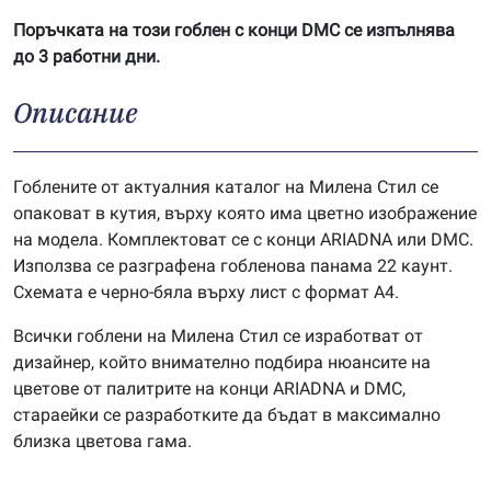
Поръчката на този гоблен с конци DMC се изпълнява
до 3 работни дни.
Описание
Гоблените от актуалния каталог на Милена Стил се
опаковат в кутия, върху която има цветно изображение
на модела. Комплектоват се с конци ARIADNA или DMC.
Използва се разграфена гобленова панама 22 каунт.
Схемата е черно-бяла върху лист с формат А4.
Всички гоблени на Милена Стил се изработват от
дизайнер, който внимателно подбира нюансите на
цветове от палитрите на конци ARIADNA и DMC,
стараейки се разработките да бъдат в максимално
близка цветова гама.