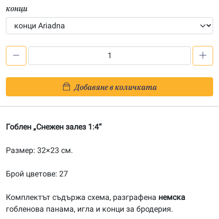
конци
количество
за
Снежен
Добавяне в количката
залез
1:4
Гоблен „Снежен залез 1:4“
Размер: 32×23 см.
Брой цветове: 27
Комплектът съдържа схема, разграфена
немска
гобленова панама, игла и конци за бродерия.