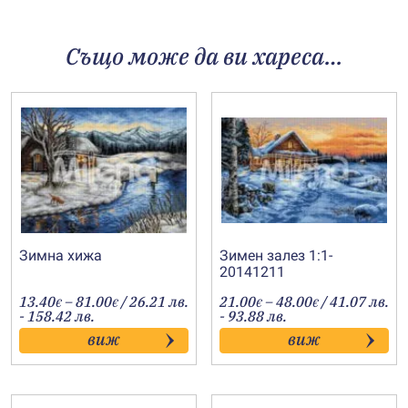
Също може да ви хареса…
Зимна хижа
Зимен залез 1:1-
20141211
Price
Price
13.40
–
81.00
/ 26.21 лв.
21.00
–
48.00
/ 41.07 лв.
€
€
€
€
range:
range:
- 158.42 лв.
- 93.88 лв.
13.40€
21.00€
виж
виж
through
through
81.00€
48.00€