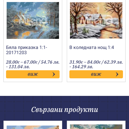
Бяла приказка 1:1-
В коледната нощ 1:4
20171203
Price
Price
28.00
–
67.00
/ 54.76 лв.
31.90
–
84.00
/ 62.39 лв.
€
€
€
€
range:
range:
- 131.04 лв.
- 164.29 лв.
28.00€
31.90€
виж
виж
through
through
67.00€
84.00€
Свързани продукти