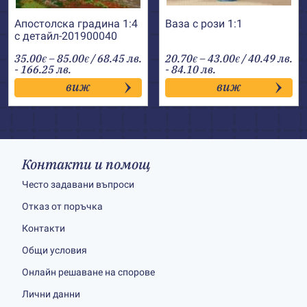
Апостолска градина 1:4
Ваза с рози 1:1
с детайл-201900040
Price
Price
35.00
–
85.00
/ 68.45 лв.
20.70
–
43.00
/ 40.49 лв.
€
€
€
€
range:
range:
- 166.25 лв.
- 84.10 лв.
35.00€
20.70€
виж
виж
through
through
85.00€
43.00€
Контакти и помощ
Често задавани въпроси
Отказ от поръчка
Контакти
Общи условия
Онлайн решаване на спорове
Лични данни